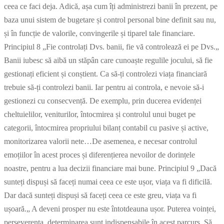
ceea ce faci deja. Adică, așa cum îți administrezi banii în prezent, pe
baza unui sistem de bugetare și control personal bine definit sau nu,
și în funcție de valorile, convingerile și tiparel tale financiare.
Principiul 8 „Fie controlați Dvs. banii, fie vă controlează ei pe Dvs.„
Banii iubesc să aibă un stăpân care cunoaște regulile jocului, să fie
gestionați eficient și conștient. Ca să-ți controlezi viața financiară
trebuie să-ți controlezi banii. Iar pentru ai controla, e nevoie să-i
gestionezi cu consecvență. De exemplu, prin ducerea evidenței
cheltuielilor, veniturilor, întocmirea și controlul unui buget pe
categorii, întocmirea propriului bilanț contabil cu pasive și active,
monitorizarea valorii nete…De asemenea, e necesar controlul
emoțiilor în acest proces și diferențierea nevoilor de dorințele
noastre, pentru a lua decizii financiare mai bune. Principiul 9 „Dacă
sunteți dispuși să faceți numai ceea ce este ușor, viața va fi dificilă.
Dar dacă sunteți dispuși să faceți ceea ce este greu, viața va fi
ușoară.„ A deveni prosper nu este întotdeauna ușor. Puterea voinței,
perseverența, determinarea sunt indispensabile în acest parcurs. Să