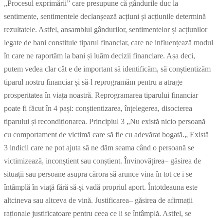
„Procesul exprimării” care presupune că gândurile duc la
sentimente, sentimentele declanșează acțiuni și acțiunile determină
rezultatele. Astfel, ansamblul gândurilor, sentimentelor și acțiunilor
legate de bani constituie tiparul financiar, care ne influențează modul
în care ne raportăm la bani și luăm decizii financiare. Așa deci,
putem vedea clar cât e de important să identificăm, să conștientizăm
tiparul nostru financiar și să-l reprogramăm pentru a atrage
prosperitatea în viața noastră. Reprogramarea tiparului financiar
poate fi făcut în 4 pași: conștientizarea, înțelegerea, disocierea
tiparului și recondiționarea. Principiul 3 „Nu există nicio persoană
cu comportament de victimă care să fie cu adevărat bogată.„ Există
3 indicii care ne pot ajuta să ne dăm seama când o persoană se
victimizează, inconștient sau conștient. Învinovățirea– găsirea de
situații sau persoane asupra cărora să arunce vina în tot ce i se
întâmplă în viață fără să-și vadă propriul aport. Întotdeauna este
altcineva sau altceva de vină. Justificarea– găsirea de afirmații
raționale justificatoare pentru ceea ce li se întâmplă. Astfel, se