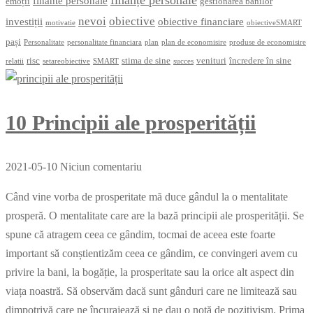
finante personale
emoții
gestionarea banilor
nevoi
obiective
investiții
obiective financiare
motivatie
obiectiveSMART
pași
Personalitate
personalitate financiara
plan
plan de economisire
produse de economisire
risc
stima de sine
venituri
încredere în sine
relatii
setareobiective
SMART
succes
10 Principii ale prosperității
2021-05-10
Niciun comentariu
Când vine vorba de prosperitate mă duce gândul la o mentalitate
prosperă. O mentalitate care are la bază principii ale prosperității. Se
spune că atragem ceea ce gândim, tocmai de aceea este foarte
important să conștientizăm ceea ce gândim, ce convingeri avem cu
privire la bani, la bogăție, la prosperitate sau la orice alt aspect din
viața noastră. Să observăm dacă sunt gânduri care ne limitează sau
dimpotrivă care ne încurajează și ne dau o notă de pozitivism. Prima