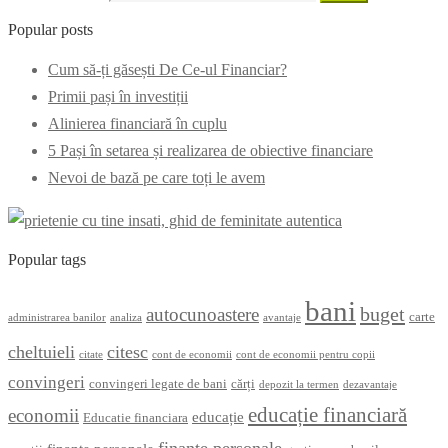
Popular posts
Cum să-ți găsești De Ce-ul Financiar?
Primii pași în investiții
Alinierea financiară în cuplu
5 Pași în setarea și realizarea de obiective financiare
Nevoi de bază pe care toți le avem
Popular tags
bani
buget
autocunoastere
carte
administrarea banilor
analiza
avantaje
cheltuieli
citesc
citate
cont de economii
cont de economii pentru copii
convingeri
convingeri legate de bani
cărți
depozit la termen
dezavantaje
educație financiară
economii
educație
Educatie financiara
finanțe personale