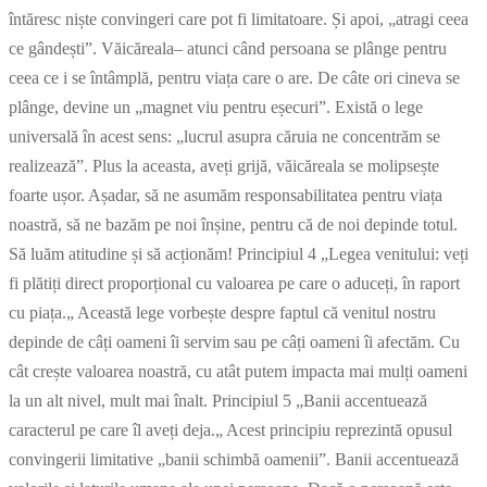
întăresc niște convingeri care pot fi limitatoare. Și apoi, „atragi ceea
ce gândești”. Văicăreala– atunci când persoana se plânge pentru
ceea ce i se întâmplă, pentru viața care o are. De câte ori cineva se
plânge, devine un „magnet viu pentru eșecuri”. Există o lege
universală în acest sens: „lucrul asupra căruia ne concentrăm se
realizează”. Plus la aceasta, aveți grijă, văicăreala se molipsește
foarte ușor. Așadar, să ne asumăm responsabilitatea pentru viața
noastră, să ne bazăm pe noi înșine, pentru că de noi depinde totul.
Să luăm atitudine și să acționăm! Principiul 4 „Legea venitului: veți
fi plătiți direct proporțional cu valoarea pe care o aduceți, în raport
cu piața.„ Această lege vorbește despre faptul că venitul nostru
depinde de câți oameni îi servim sau pe câți oameni îi afectăm. Cu
cât crește valoarea noastră, cu atât putem impacta mai mulți oameni
la un alt nivel, mult mai înalt. Principiul 5 „Banii accentuează
caracterul pe care îl aveți deja.„ Acest principiu reprezintă opusul
convingerii limitative „banii schimbă oamenii”. Banii accentuează