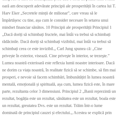
oară am descoperit adevărate principii ale prosperității în cartea lui T.
Harv Eker „Secretele minții de milionar”, care vreau să le
împărtășesc cu tine, așa cum le consider necesare în setarea unui
mindset financiar sănătos. 10 Principii ale prosperității Principiul 1
„Dacă doriți să schimbați fructele, mai întâi va trebui să schimbați
rădăcinile. Dacă doriți să schimbați vizibilul, mai întâi va trebui să
schimbați ceea ce este invizibil.„ Carl Jung spunea că: „Cine
privește în exterior, visează. Cine priveşte în interior, se trezeşte.”
Lumea noastră exterioară este reflexia lumii noastre interioare. Dacă
ne dorim ca viața noastră, în realitate fizică să se schimbe, să fim mai
prosperi, e nevoie să facem schimbări, îmbunătățiri în lumea noastră
mentală, emoțională și spirituală, așa cum, lumea fizică este, în mare
parte, rezultanta celor 3 dimensiuni. Principiul 2 „Banii reprezintă un
rezultat, bogăția este un rezultat, sănătatea este un rezultat, boala este
un rezultat, greutatea Dvs. este un rezultat. Trăim într-o lume
dominată de principiul cauzei și efectului.„ Acestea se explică prin