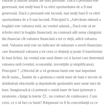
valorile și laturile umane ale unei persoane. Dacă o persoană este
generoasă, mai mulți bani îi va oferi oportunitatea de a fi mai
generoasă. Dacă o persoană este lacomă, mai mulți bani îi va oferi
oportunitatea de a fi mai lacomă. Principiul 6 „Adevărata măsură a
bogăției este valoarea netă, nu venitul salarial.„ Dacă este să ne
referim strict la bogăția financiară, nu contează atât suma câștigului
tău financiar cât valoarea financiară a tot ce deții, adică valoarea
netă. Valoarea netă este un indicator de măsurare a averii financiare,
care însumează valoarea a tot ceea ce dețineți și poate fi transformat
în bani lichizi. Iar venitul este unul dintre cei 4 factori care determină
valoarea netă (venitul, economiile, investițiile și simplificarea).
Principiul 7 „Obiceiul de a vă gestiona banii este mai important
decât suma.„ Înainte de a gestiona o sumă mare de bani e nevoie să
dobândești obiceiurile și deprinderile gestionării unei sume mici de
bani. Imaginează-ți că primești o sumă mare de bani (primești o
moștenire, câștigi la loterie 🙂 , un contract de colaborare). Cum
crezi, ce o să faci cu banii? Răspunsul va fi în concordanță cu ce