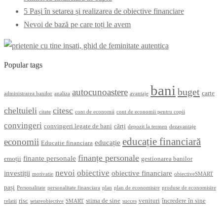
5 Pași în setarea și realizarea de obiective financiare
Nevoi de bază pe care toți le avem
Popular tags
bani
buget
autocunoastere
carte
administrarea banilor
analiza
avantaje
cheltuieli
citesc
citate
cont de economii
cont de economii pentru copii
convingeri
convingeri legate de bani
cărți
depozit la termen
dezavantaje
educație financiară
economii
educație
Educatie financiara
finanțe personale
finante personale
emoții
gestionarea banilor
nevoi
obiective
investiții
obiective financiare
motivatie
obiectiveSMART
pași
Personalitate
personalitate financiara
plan
plan de economisire
produse de economisire
risc
stima de sine
venituri
încredere în sine
relatii
setareobiective
SMART
succes