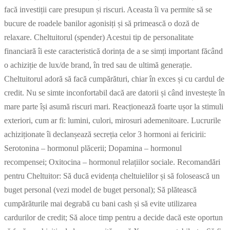
facă investiții care presupun și riscuri. Aceasta îi va permite să se
bucure de roadele banilor agonisiți și să primească o doză de
relaxare. Cheltuitorul (spender) Acestui tip de personalitate
financiară îi este caracteristică dorința de a se simți important făcând
o achiziție de lux/de brand, în tred sau de ultimă generație.
Cheltuitorul adoră să facă cumpărături, chiar în exces și cu cardul de
credit. Nu se simte inconfortabil dacă are datorii și când investește în
mare parte își asumă riscuri mari. Reacționează foarte ușor la stimuli
exteriori, cum ar fi: lumini, culori, mirosuri ademenitoare. Lucrurile
achiziționate îi declanșează secreția celor 3 hormoni ai fericirii:
Serotonina – hormonul plăcerii; Dopamina – hormonul
recompensei; Oxitocina – hormonul relațiilor sociale. Recomandări
pentru Cheltuitor: Să ducă evidența cheltuielilor și să folosească un
buget personal (vezi model de buget personal); Să plătească
cumpărăturile mai degrabă cu bani cash și să evite utilizarea
cardurilor de credit; Să aloce timp pentru a decide dacă este oportun