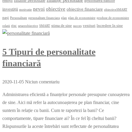
finante personale
emoții
gestionarea banilor
nevoi
obiective
investiții
obiective financiare
motivatie
obiectiveSMART
pași
Personalitate
personalitate financiara
plan
plan de economisire
produse de economisire
risc
stima de sine
venituri
încredere în sine
relatii
setareobiective
SMART
succes
5 Tipuri de personalitate
financiară
2020-11-05
Niciun comentariu
Administrarea eficientă a finanțelor personale presupune cunoașterea
de sine. Aici mă refer la autocunoașterea pe plan financiar, cine
suntem în relație cu banii. Cum te raportezi la bani? Ce
comportamente, tipare financiare ai? În ce fel îți cheltui banii?
Răspunsurile la aceste întrebări sunt reflectate de personalitatea