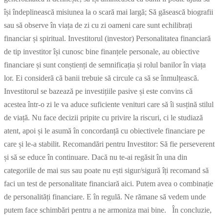
își îndeplinească misiunea la o scară mai largă; Să găsească biografii
sau să observe în viața de zi cu zi oameni care sunt echilibrați
financiar și spiritual. Investitorul (investor) Personalitatea financiară
de tip investitor își cunosc bine finanțele personale, au obiective
financiare și sunt conștienți de semnificația și rolul banilor în viața
lor. Ei consideră că banii trebuie să circule ca să se înmulțească.
Investitorul se bazează pe investițiile pasive și este convins că
acestea într-o zi le va aduce suficiente venituri care să îi susțină stilul
de viață. Nu face decizii pripite cu privire la riscuri, ci le studiază
atent, apoi și le asumă în concordanță cu obiectivele financiare pe
care și le-a stabilit. Recomandări pentru Investitor: Să fie perseverent
și să se educe în continuare. Dacă nu te-ai regăsit în una din
categoriile de mai sus sau poate nu ești sigur/sigură îți recomand să
faci un test de personalitate financiară aici. Putem avea o combinație
de personalități financiare. E în regulă. Ne rămane să vedem unde
putem face schimbări pentru a ne armoniza mai bine. În concluzie,