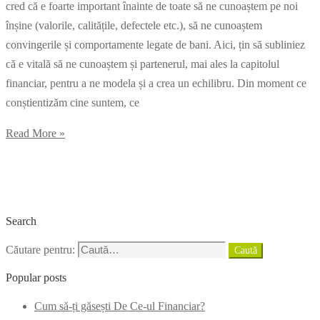
cred că e foarte important înainte de toate să ne cunoaștem pe noi
înșine (valorile, calitățile, defectele etc.), să ne cunoaștem
convingerile și comportamente legate de bani. Aici, țin să subliniez
că e vitală să ne cunoaștem și partenerul, mai ales la capitolul
financiar, pentru a ne modela și a crea un echilibru. Din moment ce
conștientizăm cine suntem, ce
Read More »
Search
Căutare pentru:
Caută
Popular posts
Cum să-ți găsești De Ce-ul Financiar?