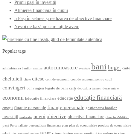
Primii pași în investiții
Alinierea financiară în cuplu
5 Pași în setarea și realizarea de obiective financiare
Nevoi de bază pe care toți le avem
Popular tags
bani
buget
autocunoastere
carte
administrarea banilor
analiza
avantaje
cheltuieli
citesc
citate
cont de economii
cont de economii pentru copii
convingeri
convingeri legate de bani
cărți
depozit la termen
dezavantaje
educație financiară
economii
educație
Educatie financiara
finanțe personale
finante personale
emoții
gestionarea banilor
nevoi
obiective
investiții
obiective financiare
motivatie
obiectiveSMART
pași
Personalitate
personalitate financiara
plan
plan de economisire
produse de economisire
risc
stima de sine
venituri
încredere în sine
relatii
setareobiective
SMART
succes