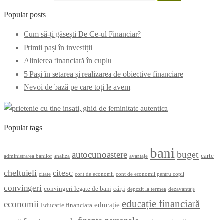
Popular posts
Cum să-ți găsești De Ce-ul Financiar?
Primii pași în investiții
Alinierea financiară în cuplu
5 Pași în setarea și realizarea de obiective financiare
Nevoi de bază pe care toți le avem
Popular tags
bani
buget
autocunoastere
carte
administrarea banilor
analiza
avantaje
cheltuieli
citesc
citate
cont de economii
cont de economii pentru copii
convingeri
convingeri legate de bani
cărți
depozit la termen
dezavantaje
educație financiară
economii
educație
Educatie financiara
finanțe personale