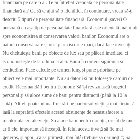
financiară pe care o ai. Te-ai întrebat vreodată ce personalitate
financiară ai? Ca să te ajut să o identifici, în continuare, vreau să-ți
descriu 5 tipuri de personalitate financiară. Economul (saver) O
persoană cu așa tip de personalitate financiară este orientată mai mult
spre economisirea și conservarea valorii banilor. Economul are o
natură conservatoare și nu-i plac riscurile mari, dacă face investiții.
Nu cheltuiește banii pe obiecte de lux sau pe plăceri imediate, ci
economistește de la o lună la alta. Banii îi conferă siguranță și
certitudine. Face calcule pe termen lung și pune prioritate pe
obiectivele mai importante. Nu au datorii și nu folosește carduri de
credit. Recomandări pentru Econom: Să își revizuiască bugetul
personal și să aloce sume de bani pentru distracții (până la 10 la
sută). Altfel, poate aduna frustrări pe parcursul vieții și mai târziu să
iasă la suprafață efectele acestei abstinențe de nesastisfacere a
micilor plăceri ale vieții; Să aloce bani pentru donații, oricât de mici
ar fi ele, important să înceapă. În felul acesta învață să fie mai
generos, și apoi ,,ca să primești, mai întâi trebuie să dăruiești”; Să