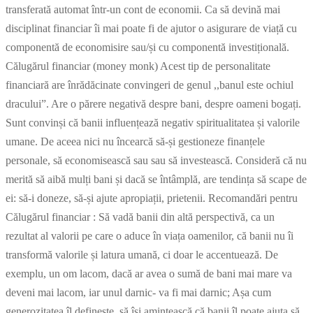
transferată automat într-un cont de economii. Ca să devină mai
disciplinat financiar îi mai poate fi de ajutor o asigurare de viață cu
componentă de economisire sau/și cu componentă investițională.
Călugărul financiar (money monk) Acest tip de personalitate
financiară are înrădăcinate convingeri de genul ,,banul este ochiul
dracului”. Are o părere negativă despre bani, despre oameni bogați.
Sunt convinși că banii influențează negativ spiritualitatea și valorile
umane. De aceea nici nu încearcă să-și gestioneze finanțele
personale, să economisească sau sau să investească. Consideră că nu
merită să aibă mulți bani și dacă se întâmplă, are tendința să scape de
ei: să-i doneze, să-și ajute apropiații, prietenii. Recomandări pentru
Călugărul financiar : Să vadă banii din altă perspectivă, ca un
rezultat al valorii pe care o aduce în viața oamenilor, că banii nu îi
transformă valorile și latura umană, ci doar le accentuează. De
exemplu, un om lacom, dacă ar avea o sumă de bani mai mare va
deveni mai lacom, iar unul darnic- va fi mai darnic; Așa cum
generozitatea îl definește, să își amintească că banii îl poate ajuta să