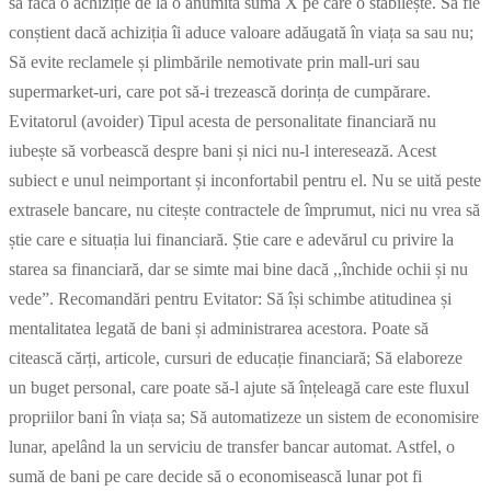
să facă o achiziție de la o anumită sumă X pe care o stabilește. Să fie
conștient dacă achiziția îi aduce valoare adăugată în viața sa sau nu;
Să evite reclamele și plimbările nemotivate prin mall-uri sau
supermarket-uri, care pot să-i trezească dorința de cumpărare.
Evitatorul (avoider) Tipul acesta de personalitate financiară nu
iubește să vorbească despre bani și nici nu-l interesează. Acest
subiect e unul neimportant și inconfortabil pentru el. Nu se uită peste
extrasele bancare, nu citește contractele de împrumut, nici nu vrea să
știe care e situația lui financiară. Știe care e adevărul cu privire la
starea sa financiară, dar se simte mai bine dacă ,,închide ochii și nu
vede”. Recomandări pentru Evitator: Să își schimbe atitudinea și
mentalitatea legată de bani și administrarea acestora. Poate să
citească cărți, articole, cursuri de educație financiară; Să elaboreze
un buget personal, care poate să-l ajute să înțeleagă care este fluxul
propriilor bani în viața sa; Să automatizeze un sistem de economisire
lunar, apelând la un serviciu de transfer bancar automat. Astfel, o
sumă de bani pe care decide să o economisească lunar pot fi