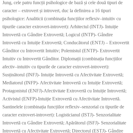
Jung, cele patru funcții psihologice de bază și cele două tipuri de
caracter – extrovert și introvert, duc la definirea a 16 tipuri
psihologice: Analiticii (combinația funcțiilor reflexiv–intuitiv cu
tipurile caracter extrovert-introvert): Arhitectul (INTJ)- Intuiție
Introvertă cu Gândire Extrovertă; Logicul (INTP)- Gândire
Introvertă cu Intuiție Extrovertă; Conducătorul (ENTJ) – Extrovertit
Gânditor cu Introvertit Intuitiv; Polemistul (ENTP)- Extrovertit
Intuitiv cu Introvertit Gânditor. Diplomații (combinația funcțiilor
afectiv–intuitiv cu tipurile de caracter extrovert-introvert):
Susținătorul (INFJ)- Intuiție Introvertă cu Afectivitate Extrovertă;
Mediatorul (INFP)- Afectivitate Introvertă cu Intuiție Extrovertă;
Protagonistul (ENFJ)-Afectivitate Extrovertă cu Intuiție Introvertă;
Activistul (ENFP)-Intuiție Extrovertă cu Afectivitate Introvertă.
Santinelele (combinația funcțiilor reflexiv–senzorial cu tipurile de
caracter extrovert-introvert): Logisticianul (ISTJ)- Senzorialitate
Introvertă cu Gândire Extrovertă; Apărătorul (ISFJ)- Senzorialitate
Introvertă cu Afectivitate Extrovertă; Directorul (ESTJ)- Gândire