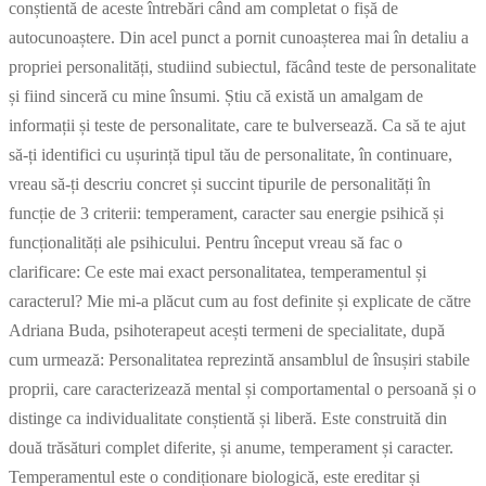
conștientă de aceste întrebări când am completat o fișă de
autocunoaștere. Din acel punct a pornit cunoașterea mai în detaliu a
propriei personalități, studiind subiectul, făcând teste de personalitate
și fiind sinceră cu mine însumi. Știu că există un amalgam de
informații și teste de personalitate, care te bulversează. Ca să te ajut
să-ți identifici cu ușurință tipul tău de personalitate, în continuare,
vreau să-ți descriu concret și succint tipurile de personalități în
funcție de 3 criterii: temperament, caracter sau energie psihică și
funcționalități ale psihicului. Pentru început vreau să fac o
clarificare: Ce este mai exact personalitatea, temperamentul și
caracterul? Mie mi-a plăcut cum au fost definite și explicate de către
Adriana Buda, psihoterapeut acești termeni de specialitate, după
cum urmează: Personalitatea reprezintă ansamblul de însușiri stabile
proprii, care caracterizează mental și comportamental o persoană și o
distinge ca individualitate conștientă și liberă. Este construită din
două trăsături complet diferite, și anume, temperament și caracter.
Temperamentul este o condiționare biologică, este ereditar și