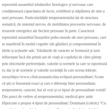
reprezintă ansamblul trăsăturilor fiziologice și nervoase care
condiționează capacitatea de lucru, echilibrul și stăpânirea de sine a
unei persoane. Particularitățile temperamentului țin de structura
somatică, de sistemul nervos, de mobilitatea proceselor nervoase, de
resursele energetice ale fiecărei persoane în parte. Caracterul
reprezintă ansamblul însușirilor psiho-morale ale unei persoane, care
se manifestă în modul cognitiv (de gândire) și comportamental în
ideile și acțiunile sale. Trăsăturile de caracter se formează și sunt
influențate încă din primii ani de viață ai copilului de către părinți
prin obiceiurile preferențiale, valorile și normele la care se raportează
ei, dar și de normele și valorile societății în care acesta trăiește.
sursa:https://www.clinicaoananicolau.ro/tipuri-personalitate/ Acum
că știi ce înseamnă exact și care e diferența între personalitate,
temperament, caracter, hai să vezi și ce tipuri de personalitate există!
Din punct de vedere al temperamentului, medicul grec antic
Hipocrate a propus 4 tipuri de personalitate: Dominant (coleric) “Cu