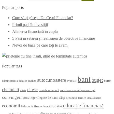
Popular posts
Cum să-ți găsești De Ce-ul Financiar?
Primii pași în investiții
Alinierea financiară în cuplu
5 Pași în setarea și realizarea de obiective financiare
Nevoi de bază pe care toți le avem
Popular tags
bani
buget
autocunoastere
carte
administrarea banilor
analiza
avantaje
cheltuieli
citesc
citate
cont de economii
cont de economii pentru copii
convingeri
convingeri legate de bani
cărți
depozit la termen
dezavantaje
educație financiară
economii
educație
Educatie financiara
finanțe personale