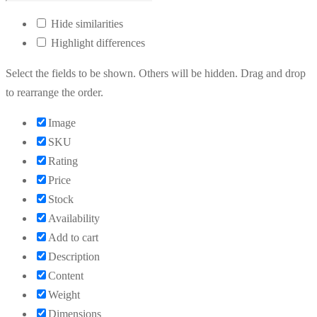
Hide similarities
Highlight differences
Select the fields to be shown. Others will be hidden. Drag and drop
to rearrange the order.
Image
SKU
Rating
Price
Stock
Availability
Add to cart
Description
Content
Weight
Dimensions