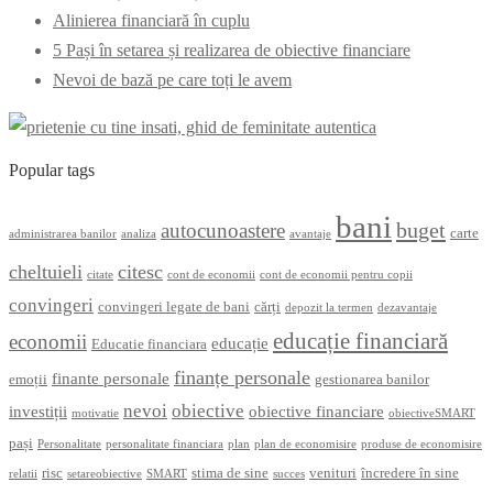
Alinierea financiară în cuplu
5 Pași în setarea și realizarea de obiective financiare
Nevoi de bază pe care toți le avem
Popular tags
bani
buget
autocunoastere
carte
administrarea banilor
analiza
avantaje
cheltuieli
citesc
citate
cont de economii
cont de economii pentru copii
convingeri
convingeri legate de bani
cărți
depozit la termen
dezavantaje
educație financiară
economii
educație
Educatie financiara
finanțe personale
finante personale
emoții
gestionarea banilor
nevoi
obiective
investiții
obiective financiare
motivatie
obiectiveSMART
pași
Personalitate
personalitate financiara
plan
plan de economisire
produse de economisire
risc
stima de sine
venituri
încredere în sine
relatii
setareobiective
SMART
succes