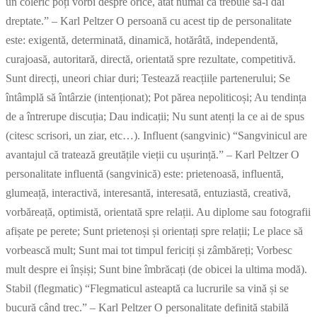
un coleric poți vorbi despre orice, atât numai că trebuie să-i dai
dreptate.” – Karl Peltzer O persoană cu acest tip de personalitate
este: exigentă, determinată, dinamică, hotărâtă, independentă,
curajoasă, autoritară, directă, orientată spre rezultate, competitivă.
Sunt direcți, uneori chiar duri; Testează reacțiile partenerului; Se
întâmplă să întârzie (intenționat); Pot părea nepoliticoși; Au tendința
de a întrerupe discuția; Dau indicații; Nu sunt atenți la ce ai de spus
(citesc scrisori, un ziar, etc…). Influent (sangvinic) “Sangvinicul are
avantajul că tratează greutățile vieții cu ușurință.” – Karl Peltzer O
personalitate influentă (sangvinică) este: prietenoasă, influentă,
glumeață, interactivă, interesantă, interesată, entuziastă, creativă,
vorbăreață, optimistă, orientată spre relații. Au diplome sau fotografii
afișate pe perete; Sunt prietenoși și orientați spre relații; Le place să
vorbească mult; Sunt mai tot timpul fericiți și zâmbăreți; Vorbesc
mult despre ei înșiși; Sunt bine îmbrăcați (de obicei la ultima modă).
Stabil (flegmatic) “Flegmaticul asteaptă ca lucrurile sa vină și se
bucură când trec.” – Karl Peltzer O personalitate definită stabilă