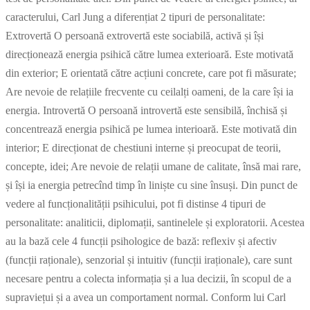
caracterului, Carl Jung a diferențiat 2 tipuri de personalitate:
Extrovertă O persoană extrovertă este sociabilă, activă și își
direcționează energia psihică către lumea exterioară. Este motivată
din exterior; E orientată către acțiuni concrete, care pot fi măsurate;
Are nevoie de relațiile frecvente cu ceilalți oameni, de la care își ia
energia. Introvertă O persoană introvertă este sensibilă, închisă și
concentrează energia psihică pe lumea interioară. Este motivată din
interior; E direcționat de chestiuni interne și preocupat de teorii,
concepte, idei; Are nevoie de relații umane de calitate, însă mai rare,
și își ia energia petrecînd timp în liniște cu sine însuși. Din punct de
vedere al funcționalității psihicului, pot fi distinse 4 tipuri de
personalitate: analiticii, diplomații, santinelele și exploratorii. Acestea
au la bază cele 4 funcții psihologice de bază: reflexiv și afectiv
(funcții raționale), senzorial și intuitiv (funcții iraționale), care sunt
necesare pentru a colecta informația și a lua decizii, în scopul de a
supraviețui și a avea un comportament normal. Conform lui Carl