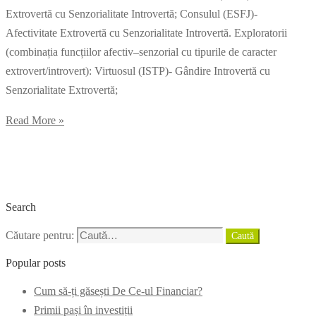
Extrovertă cu Senzorialitate Introvertă; Consulul (ESFJ)-
Afectivitate Extrovertă cu Senzorialitate Introvertă. Exploratorii
(combinația funcțiilor afectiv–senzorial cu tipurile de caracter
extrovert/introvert): Virtuosul (ISTP)- Gândire Introvertă cu
Senzorialitate Extrovertă;
Read More »
Search
Căutare pentru:
Caută
Popular posts
Cum să-ți găsești De Ce-ul Financiar?
Primii pași în investiții