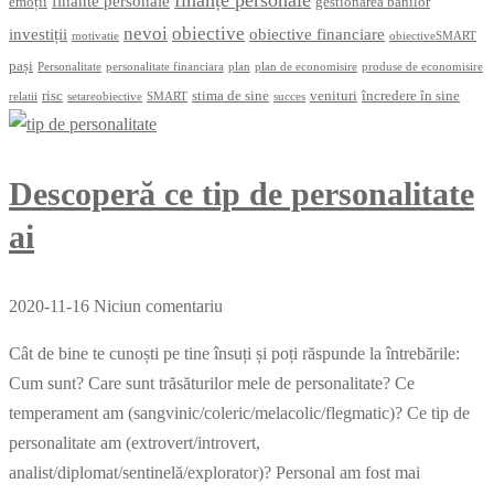
finante personale
emoții
gestionarea banilor
nevoi
obiective
investiții
obiective financiare
motivatie
obiectiveSMART
pași
Personalitate
personalitate financiara
plan
plan de economisire
produse de economisire
risc
stima de sine
venituri
încredere în sine
relatii
setareobiective
SMART
succes
Descoperă ce tip de personalitate
ai
2020-11-16
Niciun comentariu
Cât de bine te cunoști pe tine însuți și poți răspunde la întrebările:
Cum sunt? Care sunt trăsăturilor mele de personalitate? Ce
temperament am (sangvinic/coleric/melacolic/flegmatic)? Ce tip de
personalitate am (extrovert/introvert,
analist/diplomat/sentinelă/explorator)? Personal am fost mai