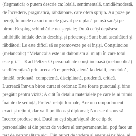
(flegmatică) o putem descrie ca: loială, sentimentală, timidă/modestă,
de încredere, pragmatică, răbdătoare, care oferă sprijin. Au poze pe
pereți; În unele cazuri numele gravat pe o placă pe ușă sau/și pe
birou; Resping schimbările neașteptate; După ce își depășesc
inhibițiile inițiale devin deschiși și prietenoși; Sunt buni ascultători și
răbdători; Le este dificil să se promoveze pe ei înșiși. Conștiincios
(melancolic) “Melancolia este un daltonism al minții în care totul
este gri.” – Karl Peltzer O personalitate conștiincioasă (melancolică)
se diferențiază prin aceea că e: precisă, atentă la detalii, temeinică,
timidă, ordonată, competentă, disciplinată, prudentă, critică.
Lucrează într-un birou curat și ordonat; Este foarte punctual și bine
pregătit pentru vizită; A citit în detaliu materialele pe care le-ai trimis
înainte de ședință; Preferă relații formale; Are un comportament
exact și reținut, dar va fi politicos și diplomat; Nu este dispus să
încerce produse noi. Dacă nu ești sigur/sigură de ce tip de
personalităte ai din punct de vedere al temperamentului, poți face un
test de personalitate aici. Din punct de vedere al energiei psihice, al