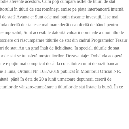
odie aferente acestora. Cum poți cumpăra astfel de titluri de stat
itorului în titluri de stat românești emise pe piața interbancară internă.
i de stat? Avantaje: Sunt cele mai puțin riscante investiții, li se mai
bânda oferită de stat este mai mare decât cea oferită de bănci pentru
neimpozabil; Sunt accesibile datorită valoarii nominale a unui titlu de
bscriere ori răscumpărare titlurile de stat din cadrul Programelor Tezaur
ri de stat; Au un grad înalt de lichiditate, în special, titlurile de stat
rilor de stat se transferă moștenitorilor. Dezavantaje: Dobânda acoperă
ărare e puțin mai complicat decât la constituirea unui depozit bancar
die 1 lună, Ordinul Nr. 1687/2019 publicat în Monitorul Oficial NR.
tată, până în data de 20 a lunii urmatoare depunerii cererii de
rilor de vânzare-cumpărare a titlurilor de stat listate la bursă. În ce