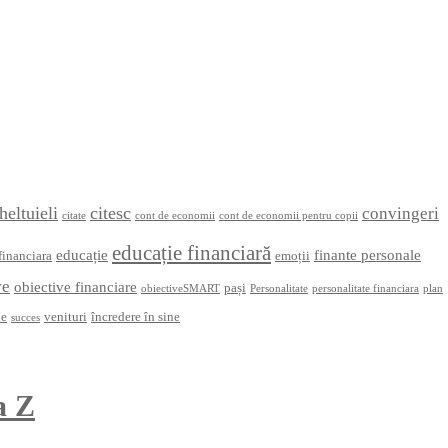
heltuieli
citesc
convingeri
citate
cont de economii
cont de economii pentru copii
educație financiară
educație
finante personale
financiara
emoții
ve
obiective financiare
pași
obiectiveSMART
Personalitate
personalitate financiara
plan
ne
venituri
încredere în sine
succes
la Z