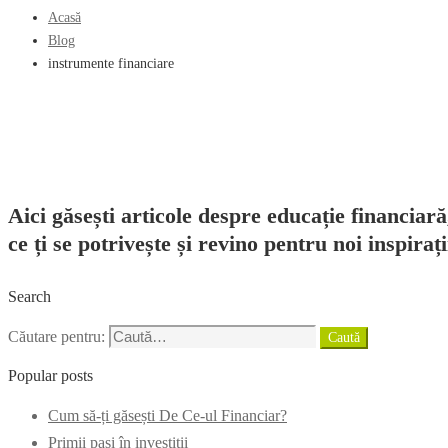
Acasă
Blog
instrumente financiare
Aici găsești articole despre educație financiară
ce ți se potrivește și revino pentru noi inspirați
Search
Căutare pentru:
Caută
Popular posts
Cum să-ți găsești De Ce-ul Financiar?
Primii pași în investiții