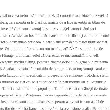
vesti în ceva trebuie să te informezi, să cunoști foarte bine în ce vrei să
ări, care merită să le clarifici, înainte de a face investiții în titluri de
poți investi? Care sunt avantajele și dezavantajele atunci când faci
uri de stat? Acestea au fost întrebări care le-am clarificat și eu, în momentul
ă tot suntem într-o perioadă în care statul român emite noi titluri de stat
ne. Or, „un om informat e un om mai bogat”. 🙂 Ce sunt titlurile de
 de Finanțe, prin intermediul cărora statul se împrumută în monedă
en scurt, mediu și lung, pentru a finanța deficitul bugetar și a refinanța
 Așadar, investind într-un titlu de stat, practic, tu împrumuți statul cu
nda („cuponul”) specificată în prospectul de emisiune. Totodată, statul
tlurilor de stat emise”) cu tot ce are în patrimoniul lui, cu veniturile
1. Titluri de stat destinate populației Titlurile de stat românești destinate
 Programul Tezaur Programul Tezaur cuprinde titluri de stat denominate
 ar însemna că suma minimă necesară pentru a investi într-un astfel de
ânzilor depozitelor bancare și diferă de la o emisiune la alta. Pentru mai