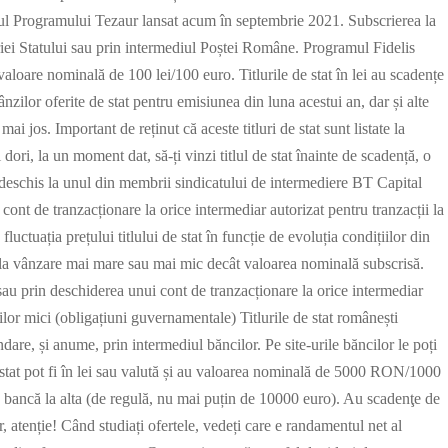
cadrul Programului Tezaur lansat acum în septembrie 2021. Subscrierea la
riei Statului sau prin intermediul Poștei Române. Programul Fidelis
valoare nominală de 100 lei/100 euro. Titlurile de stat în lei au scadențe
ânzilor oferite de stat pentru emisiunea din luna acestui an, dar și alte
ai jos. Important de reținut că aceste titluri de stat sunt listate la
ri, la un moment dat, să-ți vinzi titlul de stat înainte de scadență, o
 deschis la unul din membrii sindicatului de intermediere BT Capital
t de tranzacționare la orice intermediar autorizat pentru tranzacții la
luctuația prețului titlului de stat în funcție de evoluția condițiilor din
 la vânzare mai mare sau mai mic decât valoarea nominală subscrisă.
u prin deschiderea unui cont de tranzacționare la orice intermediar
rilor mici (obligațiuni guvernamentale) Titlurile de stat românești
ndare, și anume, prin intermediul băncilor. Pe site-urile băncilor le poți
 stat pot fi în lei sau valută și au valoarea nominală de 5000 RON/1000
ncă la alta (de regulă, nu mai puțin de 10000 euro). Au scadenţe de
, atenție! Când studiați ofertele, vedeți care e randamentul net al