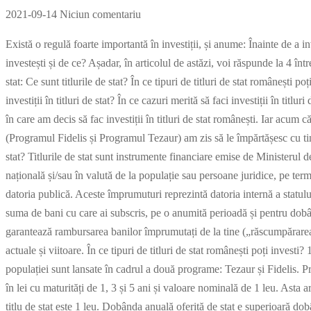
2021-09-14
Niciun comentariu
Există o regulă foarte importantă în investiții, și anume: Înainte de a in
investești și de ce? Așadar, în articolul de astăzi, voi răspunde la 4 întreb
stat: Ce sunt titlurile de stat? În ce tipuri de titluri de stat românești 
investiții în titluri de stat? În ce cazuri merită să faci investiții în titl
în care am decis să fac investiții în titluri de stat românești. Iar acum c
(Programul Fidelis și Programul Tezaur) am zis să le împărtășesc cu ti
stat? Titlurile de stat sunt instrumente financiare emise de Ministerul
națională și/sau în valută de la populație sau persoane juridice, pe term
datoria publică. Aceste împrumuturi reprezintă datoria internă a statului.
suma de bani cu care ai subscris, pe o anumită perioadă și pentru dobâ
garantează rambursarea banilor împrumutați de la tine („răscumpărarea ti
actuale și viitoare. În ce tipuri de titluri de stat românești poți investi? 
populației sunt lansate în cadrul a două programe: Tezaur și Fidelis.
în lei cu maturități de 1, 3 și 5 ani și valoare nominală de 1 leu. Asta
titlu de stat este 1 leu. Dobânda anuală oferită de stat e superioară dob