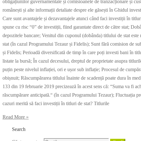
obligațiunilor guvernamentale și comisioanele de tranzacționare și cust
românești și alte informații detaliate despre ele găsești în Ghidul invest
Care sunt avantajele și dezavantajele atunci când faci investiții în titlur
spune cu risc “0” de investiții, fiind garantate direct de către stat; Do
depozitele bancare; Venitul din cuponul (dobânda) titlului de stat este 
stat (în cazul Programului Tezaur și Fidelis); Sunt fără comision de su
și Fidelis; Perioadă diversificată de timp în care poți investi bani în titlu
listate la bursă; În cazul decesului, dreptul de proprietate asupra titlu
puțin peste nivelul inflației, ori e ușor sub inflație; Procesul de cump
obișnuit; Răscumpărarea titlului înainte de scadență poate dura în me
133 din 19 februarie 2019 precizează în acest sens că: “Suma va fi achi
răscumpărare anticipată.“ (în cazul Programului Tezaur); Fluctuația prețu
cazuri merită să faci investiții în titluri de stat? Titlurile
Read More »
Search