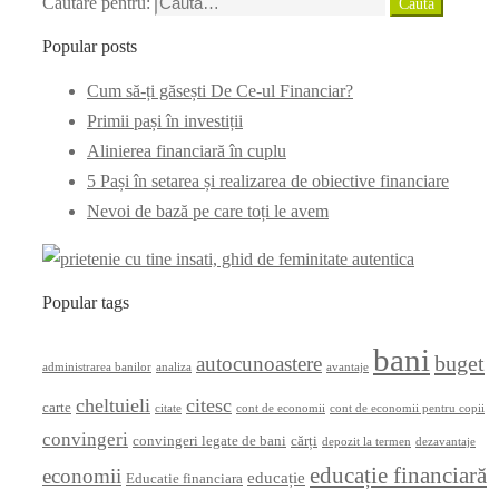
Căutare pentru:
Caută
Popular posts
Cum să-ți găsești De Ce-ul Financiar?
Primii pași în investiții
Alinierea financiară în cuplu
5 Pași în setarea și realizarea de obiective financiare
Nevoi de bază pe care toți le avem
Popular tags
bani
buget
autocunoastere
administrarea banilor
analiza
avantaje
cheltuieli
citesc
carte
citate
cont de economii
cont de economii pentru copii
convingeri
convingeri legate de bani
cărți
depozit la termen
dezavantaje
educație financiară
economii
educație
Educatie financiara