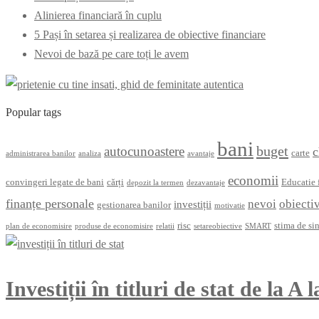
Alinierea financiară în cuplu
5 Pași în setarea și realizarea de obiective financiare
Nevoi de bază pe care toți le avem
Popular tags
bani
buget
autocunoastere
c
carte
administrarea banilor
analiza
avantaje
economii
convingeri legate de bani
cărți
Educatie 
depozit la termen
dezavantaje
finanțe personale
nevoi
obiecti
investiții
gestionarea banilor
motivatie
risc
stima de si
plan de economisire
produse de economisire
relatii
setareobiective
SMART
Investiții în titluri de stat de la A 