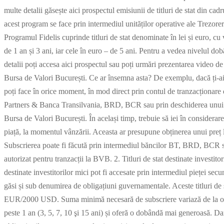
multe detalii găsește aici prospectul emisiunii de titluri de stat din 
acest program se face prin intermediul unităților operative ale Trezore
Programul Fidelis cuprinde titluri de stat denominate în lei și euro, cu 
de 1 an și 3 ani, iar cele în euro – de 5 ani. Pentru a vedea nivelul dob
detalii poți accesa aici prospectul sau poți urmări prezentarea video de m
Bursa de Valori București. Ce ar însemna asta? De exemplu, dacă ți-ai do
poți face în orice moment, în mod direct prin contul de tranzacționare
Partners & Banca Transilvania, BRD, BCR sau prin deschiderea unui con
Bursa de Valori București. În același timp, trebuie să iei în considerare f
piață, la momentul vânzării. Aceasta ar presupune obținerea unui preț
Subscrierea poate fi făcută prin intermediul băncilor BT, BRD, BCR sa
autorizat pentru tranzacții la BVB. 2. Titluri de stat destinate investito
destinate investitorilor mici pot fi accesate prin intermediul pieței secu
găsi și sub denumirea de obligațiuni guvernamentale. Aceste titluri de
EUR/2000 USD. Suma minimă necesară de subscriere variază de la o ba
peste 1 an (3, 5, 7, 10 şi 15 ani) și oferă o dobândă mai generoasă. Dar