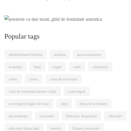
Popular tags
administrarea banilor
analiza
autocunoastere
avantaje
bani
buget
carte
cheltuieli
citate
citesc
cont de economii
cont de economii pentru copii
convingeri
convingeri legate de bani
cărți
depozit la termen
dezavantaje
economii
Educatie financiara
educație
educație financiară
emoții
finante personale