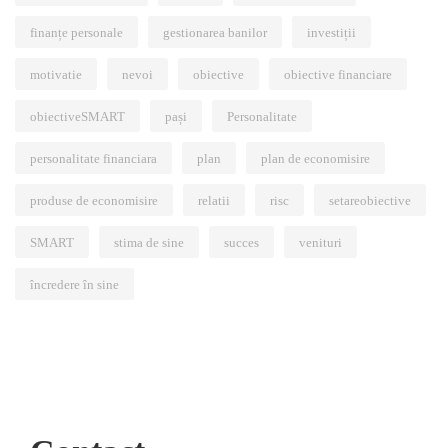
finanțe personale
gestionarea banilor
investiții
motivatie
nevoi
obiective
obiective financiare
obiectiveSMART
pași
Personalitate
personalitate financiara
plan
plan de economisire
produse de economisire
relatii
risc
setareobiective
SMART
stima de sine
succes
venituri
încredere în sine