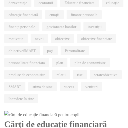
dezavantaje
economii
Educatie financiara
educație
educație financiară
emoții
finante personale
finanțe personale
gestionarea banilor
investiții
motivatie
nevoi
obiective
obiective financiare
obiectiveSMART
pași
Personalitate
personalitate financiara
plan
plan de economisire
produse de economisire
relatii
risc
setareobiective
SMART
stima de sine
succes
venituri
încredere în sine
Cărți de educație financiară