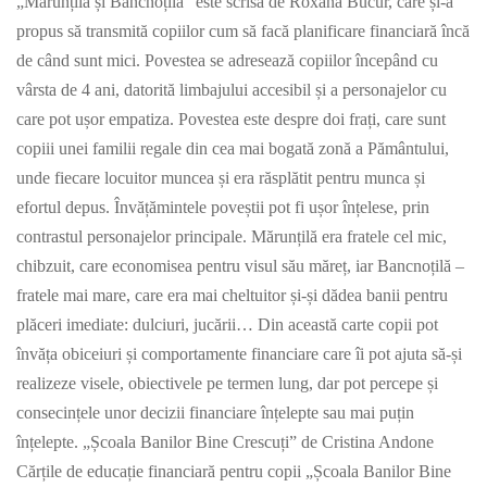
„Mărunțilă și Bancnoțilă” este scrisă de Roxana Bucur, care și-a
propus să transmită copiilor cum să facă planificare financiară încă
de când sunt mici. Povestea se adresează copiilor începând cu
vârsta de 4 ani, datorită limbajului accesibil și a personajelor cu
care pot ușor empatiza. Povestea este despre doi frați, care sunt
copiii unei familii regale din cea mai bogată zonă a Pământului,
unde fiecare locuitor muncea și era răsplătit pentru munca și
efortul depus. Învățămintele poveștii pot fi ușor înțelese, prin
contrastul personajelor principale. Mărunțilă era fratele cel mic,
chibzuit, care economisea pentru visul său măreț, iar Bancnoțilă –
fratele mai mare, care era mai cheltuitor și-și dădea banii pentru
plăceri imediate: dulciuri, jucării… Din această carte copii pot
învăța obiceiuri și comportamente financiare care îi pot ajuta să-și
realizeze visele, obiectivele pe termen lung, dar pot percepe și
consecințele unor decizii financiare înțelepte sau mai puțin
înțelepte. „Școala Banilor Bine Crescuți” de Cristina Andone
Cărțile de educație financiară pentru copii „Școala Banilor Bine