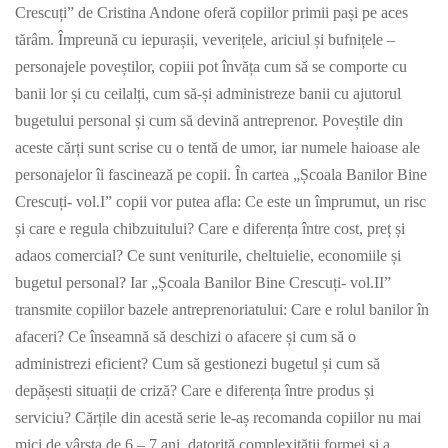
Crescuți” de Cristina Andone oferă copiilor primii pași pe aces
tărâm. Împreună cu iepurașii, veverițele, ariciul și bufnițele –
personajele poveștilor, copiii pot învăța cum să se comporte cu
banii lor și cu ceilalți, cum să-și administreze banii cu ajutorul
bugetului personal și cum să devină antreprenor. Poveștile din
aceste cărți sunt scrise cu o tentă de umor, iar numele haioase ale
personajelor îi fascinează pe copii. În cartea „Școala Banilor Bine
Crescuți- vol.I” copii vor putea afla: Ce este un împrumut, un risc
și care e regula chibzuitului? Care e diferența între cost, preț și
adaos comercial? Ce sunt veniturile, cheltuielie, economiile și
bugetul personal? Iar „Școala Banilor Bine Crescuți- vol.II”
transmite copiilor bazele antreprenoriatului: Care e rolul banilor în
afaceri? Ce înseamnă să deschizi o afacere și cum să o
administrezi eficient? Cum să gestionezi bugetul și cum să
depășesti situații de criză? Care e diferența între produs și
serviciu? Cărțile din acestă serie le-aș recomanda copiilor nu mai
mici de vârsta de 6 – 7 ani, datorită complexității formei și a