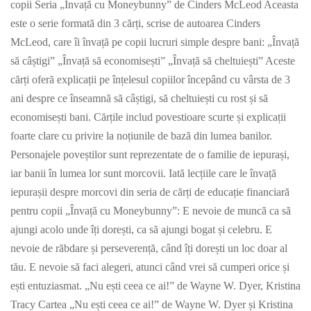
copii Seria „Învață cu Moneybunny” de Cinders McLeod Aceasta
este o serie formată din 3 cărți, scrise de autoarea Cinders
McLeod, care îi învață pe copii lucruri simple despre bani: „Învață
să câștigi” „Învață să economisești” „Învață să cheltuiești” Aceste
cărți oferă explicații pe înțelesul copiilor începând cu vârsta de 3
ani despre ce înseamnă să câștigi, să cheltuiești cu rost și să
economisești bani. Cărțile includ povestioare scurte și explicații
foarte clare cu privire la noțiunile de bază din lumea banilor.
Personajele poveștilor sunt reprezentate de o familie de iepurași,
iar banii în lumea lor sunt morcovii. Iată lecțiile care le învață
iepurașii despre morcovi din seria de cărți de educație financiară
pentru copii „Învață cu Moneybunny”: E nevoie de muncă ca să
ajungi acolo unde îți dorești, ca să ajungi bogat și celebru. E
nevoie de răbdare și perseverență, când îți dorești un loc doar al
tău. E nevoie să faci alegeri, atunci când vrei să cumperi orice și
ești entuziasmat. „Nu ești ceea ce ai!” de Wayne W. Dyer, Kristina
Tracy Cartea „Nu ești ceea ce ai!” de Wayne W. Dyer și Kristina