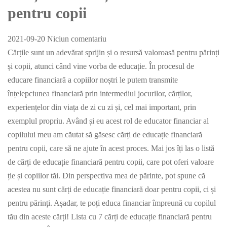
pentru copii
2021-09-20
Niciun comentariu
Cărțile sunt un adevărat sprijin și o resursă valoroasă pentru părinți
și copii, atunci când vine vorba de educație. În procesul de
educare financiară a copiilor noștri le putem transmite
înțelepciunea financiară prin intermediul jocurilor, cărților,
experiențelor din viața de zi cu zi și, cel mai important, prin
exemplul propriu. Având și eu acest rol de educator financiar al
copilului meu am căutat să găsesc cărți de educație financiară
pentru copii, care să ne ajute în acest proces. Mai jos îți las o listă
de cărți de educație financiară pentru copii, care pot oferi valoare
ție și copiilor tăi. Din perspectiva mea de părinte, pot spune că
acestea nu sunt cărți de educație financiară doar pentru copii, ci și
pentru părinți. Așadar, te poți educa financiar împreună cu copilul
tău din aceste cărți! Lista cu 7 cărți de educație financiară pentru