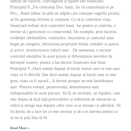
funcție de valorile, convingerile și tiparel tale financiare.
Principiul 8 „Fie controlați Dvs. banii, fie vă controlează ei pe
Dvs.„ Banii iubesc să aibă un stăpân care cunoaște regulile jocului,
să fie gestionați eficient și conștient. Ca să-ți controlezi viața
financiară trebuie să-ți controlezi banii. Iar pentru ai controla, e
nevoie să-i gestionezi cu consecvență. De exemplu, prin ducerea
evidenței cheltuielilor, veniturilor, întocmirea și controlul unui
buget pe categorii, întocmirea propriului bilanț contabil cu pasive
și active, monitorizarea valorii nete…De asemenea, e necesar
controlul emoțiilor în acest proces și diferențierea nevoilor de
dorințele noastre, pentru a lua decizii financiare mai bune.
Principiul 9 „Dacă sunteți dispuși să faceți numai ceea ce este ușor,
viața va fi dificilă. Dar dacă sunteți dispuși să faceți ceea ce este
greu, viața va fi ușoară.„ A deveni prosper nu este întotdeauna
ușor. Puterea voinței, perseverența, determinarea sunt
indispensabile în acest parcurs. Să fii de neclintit, un luptător, care
este dispus să facă față provocărilor și indiferent de obstacole se
ridică și merge mai departe către ceea ce-și dorește cu adevărat. Să
fii dornic de a face tot ce este necesar și de a te antrena pentru ca
să nu te poți lăsa să fii
Read More »