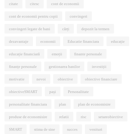
citate
citesc
cont de economii
cont de economii pentru copii
convingeri
convingeri legate de bani
cărți
depozit la termen
dezavantaje
economii
Educatie financiara
educație
educație financiară
emoții
finante personale
finanțe personale
gestionarea banilor
investiții
motivatie
nevoi
obiective
obiective financiare
obiectiveSMART
pași
Personalitate
personalitate financiara
plan
plan de economisire
produse de economisire
relatii
risc
setareobiective
SMART
stima de sine
succes
venituri