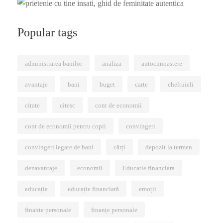
Popular tags
administrarea banilor
analiza
autocunoastere
avantaje
bani
buget
carte
cheltuieli
citate
citesc
cont de economii
cont de economii pentru copii
convingeri
convingeri legate de bani
cărți
depozit la termen
dezavantaje
economii
Educatie financiara
educație
educație financiară
emoții
finante personale
finanțe personale