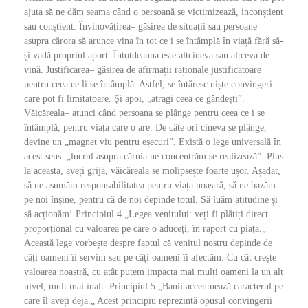
ajuta să ne dăm seama când o persoană se victimizează, inconștient
sau conștient. Învinovățirea– găsirea de situații sau persoane
asupra cărora să arunce vina în tot ce i se întâmplă în viață fără să-
și vadă propriul aport. Întotdeauna este altcineva sau altceva de
vină. Justificarea– găsirea de afirmații raționale justificatoare
pentru ceea ce li se întâmplă. Astfel, se întăresc niște convingeri
care pot fi limitatoare. Și apoi, „atragi ceea ce gândești”.
Văicăreala– atunci când persoana se plânge pentru ceea ce i se
întâmplă, pentru viața care o are. De câte ori cineva se plânge,
devine un „magnet viu pentru eșecuri”. Există o lege universală în
acest sens: „lucrul asupra căruia ne concentrăm se realizează”. Plus
la aceasta, aveți grijă, văicăreala se molipsește foarte ușor. Așadar,
să ne asumăm responsabilitatea pentru viața noastră, să ne bazăm
pe noi înșine, pentru că de noi depinde totul. Să luăm atitudine și
să acționăm! Principiul 4 „Legea venitului: veți fi plătiți direct
proporțional cu valoarea pe care o aduceți, în raport cu piața.„
Această lege vorbește despre faptul că venitul nostru depinde de
câți oameni îi servim sau pe câți oameni îi afectăm. Cu cât crește
valoarea noastră, cu atât putem impacta mai mulți oameni la un alt
nivel, mult mai înalt. Principiul 5 „Banii accentuează caracterul pe
care îl aveți deja.„ Acest principiu reprezintă opusul convingerii