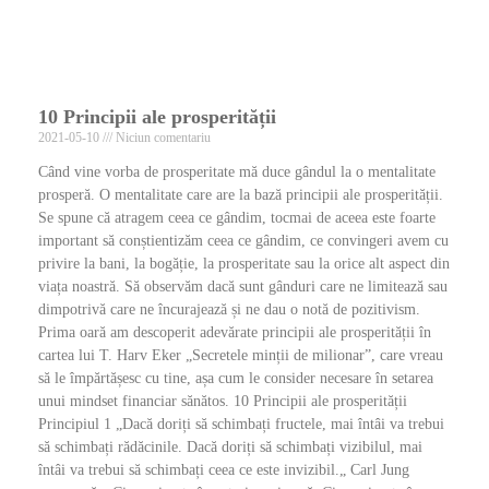
10 Principii ale prosperității
2021-05-10
Niciun comentariu
Când vine vorba de prosperitate mă duce gândul la o mentalitate
prosperă. O mentalitate care are la bază principii ale prosperității.
Se spune că atragem ceea ce gândim, tocmai de aceea este foarte
important să conștientizăm ceea ce gândim, ce convingeri avem cu
privire la bani, la bogăție, la prosperitate sau la orice alt aspect din
viața noastră. Să observăm dacă sunt gânduri care ne limitează sau
dimpotrivă care ne încurajează și ne dau o notă de pozitivism.
Prima oară am descoperit adevărate principii ale prosperității în
cartea lui T. Harv Eker „Secretele minții de milionar”, care vreau
să le împărtășesc cu tine, așa cum le consider necesare în setarea
unui mindset financiar sănătos. 10 Principii ale prosperității
Principiul 1 „Dacă doriți să schimbați fructele, mai întâi va trebui
să schimbați rădăcinile. Dacă doriți să schimbați vizibilul, mai
întâi va trebui să schimbați ceea ce este invizibil.„ Carl Jung