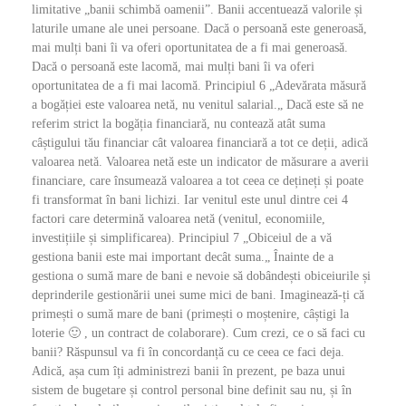
limitative „banii schimbă oamenii”. Banii accentuează valorile și
laturile umane ale unei persoane. Dacă o persoană este generoasă,
mai mulți bani îi va oferi oportunitatea de a fi mai generoasă.
Dacă o persoană este lacomă, mai mulți bani îi va oferi
oportunitatea de a fi mai lacomă. Principiul 6 „Adevărata măsură
a bogăției este valoarea netă, nu venitul salarial.„ Dacă este să ne
referim strict la bogăția financiară, nu contează atât suma
câștigului tău financiar cât valoarea financiară a tot ce deții, adică
valoarea netă. Valoarea netă este un indicator de măsurare a averii
financiare, care însumează valoarea a tot ceea ce dețineți și poate
fi transformat în bani lichizi. Iar venitul este unul dintre cei 4
factori care determină valoarea netă (venitul, economiile,
investițiile și simplificarea). Principiul 7 „Obiceiul de a vă
gestiona banii este mai important decât suma.„ Înainte de a
gestiona o sumă mare de bani e nevoie să dobândești obiceiurile și
deprinderile gestionării unei sume mici de bani. Imaginează-ți că
primești o sumă mare de bani (primești o moștenire, câștigi la
loterie 🙂 , un contract de colaborare). Cum crezi, ce o să faci cu
banii? Răspunsul va fi în concordanță cu ce ceea ce faci deja.
Adică, așa cum îți administrezi banii în prezent, pe baza unui
sistem de bugetare și control personal bine definit sau nu, și în