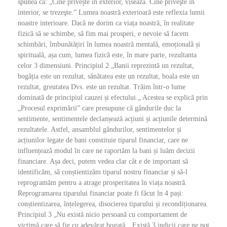
spunea că: „Cine privește în exterior, visează. Cine priveşte în
interior, se trezeşte.” Lumea noastră exterioară este reflexia lumii
noastre interioare. Dacă ne dorim ca viața noastră, în realitate
fizică să se schimbe, să fim mai prosperi, e nevoie să facem
schimbări, îmbunătățiri în lumea noastră mentală, emoțională și
spirituală, așa cum, lumea fizică este, în mare parte, rezultanta
celor 3 dimensiuni. Principiul 2 „Banii reprezintă un rezultat,
bogăția este un rezultat, sănătatea este un rezultat, boala este un
rezultat, greutatea Dvs. este un rezultat. Trăim într-o lume
dominată de principiul cauzei și efectului.„ Acestea se explică prin
„Procesul exprimării” care presupune că gândurile duc la
sentimente, sentimentele declanșează acțiuni și acțiunile determină
rezultatele. Astfel, ansamblul gândurilor, sentimentelor și
acțiunilor legate de bani constituie tiparul financiar, care ne
influențează modul în care ne raportăm la bani și luăm decizii
financiare. Așa deci, putem vedea clar cât e de important să
identificăm, să conștientizăm tiparul nostru financiar și să-l
reprogramăm pentru a atrage prosperitatea în viața noastră.
Reprogramarea tiparului financiar poate fi făcut în 4 pași:
conștientizarea, înțelegerea, disocierea tiparului și recondiționarea.
Principiul 3 „Nu există nicio persoană cu comportament de
victimă care să fie cu adevărat bogată.„ Există 3 indicii care ne pot