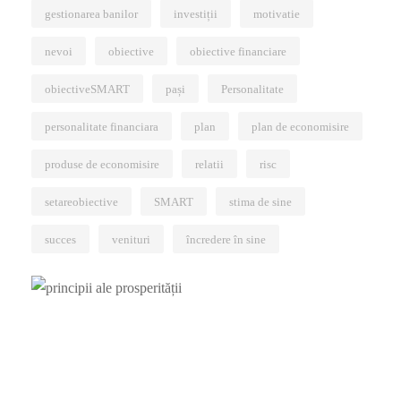
gestionarea banilor
investiții
motivatie
nevoi
obiective
obiective financiare
obiectiveSMART
pași
Personalitate
personalitate financiara
plan
plan de economisire
produse de economisire
relatii
risc
setareobiective
SMART
stima de sine
succes
venituri
încredere în sine