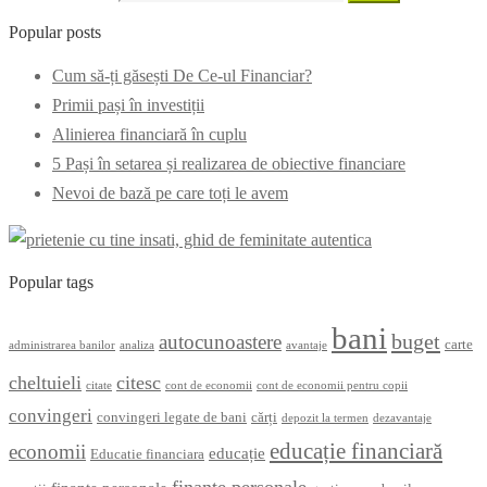
Popular posts
Cum să-ți găsești De Ce-ul Financiar?
Primii pași în investiții
Alinierea financiară în cuplu
5 Pași în setarea și realizarea de obiective financiare
Nevoi de bază pe care toți le avem
Popular tags
bani
buget
autocunoastere
carte
administrarea banilor
analiza
avantaje
cheltuieli
citesc
citate
cont de economii
cont de economii pentru copii
convingeri
convingeri legate de bani
cărți
depozit la termen
dezavantaje
educație financiară
economii
educație
Educatie financiara
finanțe personale