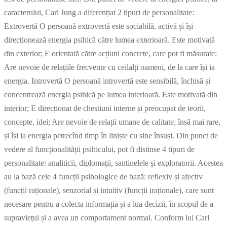
caracterului, Carl Jung a diferențiat 2 tipuri de personalitate:
Extrovertă O persoană extrovertă este sociabilă, activă și își
direcționează energia psihică către lumea exterioară. Este motivată
din exterior; E orientată către acțiuni concrete, care pot fi măsurate;
Are nevoie de relațiile frecvente cu ceilalți oameni, de la care își ia
energia. Introvertă O persoană introvertă este sensibilă, închisă și
concentrează energia psihică pe lumea interioară. Este motivată din
interior; E direcționat de chestiuni interne și preocupat de teorii,
concepte, idei; Are nevoie de relații umane de calitate, însă mai rare,
și își ia energia petrecînd timp în liniște cu sine însuși. Din punct de
vedere al funcționalității psihicului, pot fi distinse 4 tipuri de
personalitate: analiticii, diplomații, santinelele și exploratorii. Acestea
au la bază cele 4 funcții psihologice de bază: reflexiv și afectiv
(funcții raționale), senzorial și intuitiv (funcții iraționale), care sunt
necesare pentru a colecta informația și a lua decizii, în scopul de a
supraviețui și a avea un comportament normal. Conform lui Carl