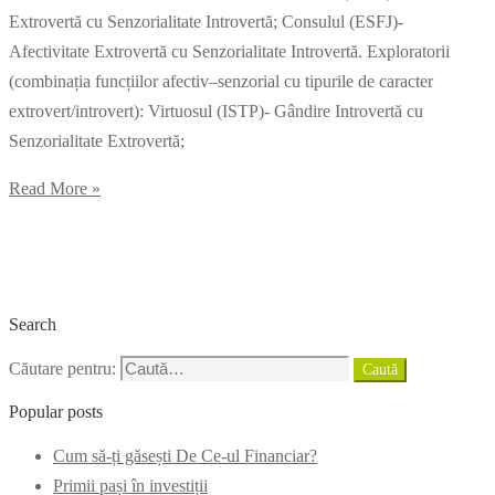
Extrovertă cu Senzorialitate Introvertă; Consulul (ESFJ)-
Afectivitate Extrovertă cu Senzorialitate Introvertă. Exploratorii
(combinația funcțiilor afectiv–senzorial cu tipurile de caracter
extrovert/introvert): Virtuosul (ISTP)- Gândire Introvertă cu
Senzorialitate Extrovertă;
Read More »
Search
Căutare pentru:
Caută
Popular posts
Cum să-ți găsești De Ce-ul Financiar?
Primii pași în investiții