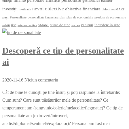
finante personale
emoții
gestionarea banilor
nevoi
obiective
investiții
obiective financiare
motivatie
obiectiveSMART
pași
Personalitate
personalitate financiara
plan
plan de economisire
produse de economisire
risc
stima de sine
venituri
încredere în sine
relatii
setareobiective
SMART
succes
Descoperă ce tip de personalitate
ai
2020-11-16
Niciun comentariu
Cât de bine te cunoști pe tine însuți și poți răspunde la întrebările:
Cum sunt? Care sunt trăsăturilor mele de personalitate? Ce
temperament am (sangvinic/coleric/melacolic/flegmatic)? Ce tip de
personalitate am (extrovert/introvert,
analist/diplomat/sentinelă/explorator)? Personal am fost mai