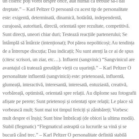
un coleric poți vorbi despre orice, atât numai că trebuie să-i dai
dreptate.” – Karl Peltzer O persoană cu acest tip de personalitate
este: exigentă, determinată, dinamică, hotărâtă, independentă,
curajoasă, autoritară, directă, orientată spre rezultate, competitivă.
Sunt direcți, uneori chiar duri; Testează reacțiile partenerului; Se
întâmplă să întârzie (intenționat); Pot părea nepoliticoși; Au tendința
de a întrerupe discuția; Dau indicații; Nu sunt atenți la ce ai de spus
(citesc scrisori, un ziar, etc…). Influent (sangvinic) “Sangvinicul are
avantajul că tratează greutățile vieții cu ușurință.” – Karl Peltzer O
personalitate influentă (sangvinică) este: prietenoasă, influentă,
glumeață, interactivă, interesantă, interesată, entuziastă, creativă,
vorbăreață, optimistă, orientată spre relații. Au diplome sau fotografii
afișate pe perete; Sunt prietenoși și orientați spre relații; Le place să
vorbească mult; Sunt mai tot timpul fericiți și zâmbăreți; Vorbesc
mult despre ei înșiși; Sunt bine îmbrăcați (de obicei la ultima modă).
Stabil (flegmatic) “Flegmaticul asteaptă ca lucrurile sa vină și se
bucură când trec.” – Karl Peltzer O personalitate definită stabilă