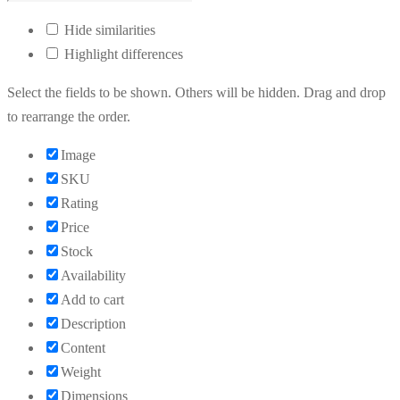
Hide similarities
Highlight differences
Select the fields to be shown. Others will be hidden. Drag and drop
to rearrange the order.
Image
SKU
Rating
Price
Stock
Availability
Add to cart
Description
Content
Weight
Dimensions