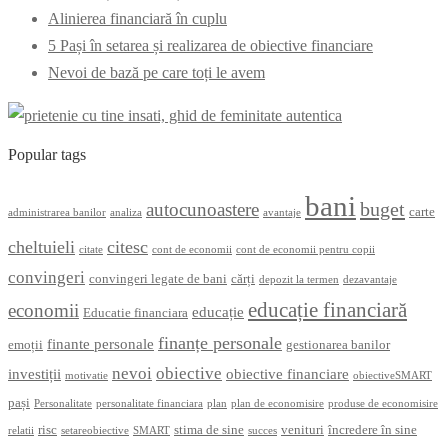
Alinierea financiară în cuplu
5 Pași în setarea și realizarea de obiective financiare
Nevoi de bază pe care toți le avem
Popular tags
bani
buget
autocunoastere
carte
administrarea banilor
analiza
avantaje
cheltuieli
citesc
citate
cont de economii
cont de economii pentru copii
convingeri
convingeri legate de bani
cărți
depozit la termen
dezavantaje
educație financiară
economii
educație
Educatie financiara
finanțe personale
finante personale
emoții
gestionarea banilor
nevoi
obiective
investiții
obiective financiare
motivatie
obiectiveSMART
pași
Personalitate
personalitate financiara
plan
plan de economisire
produse de economisire
risc
stima de sine
venituri
încredere în sine
relatii
setareobiective
SMART
succes