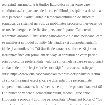
reprezintă ansamblul trăsăturilor fiziologice și nervoase care
condiționează capacitatea de lucru, echilibrul și stăpânirea de sine a
unei persoane. Particularitățile temperamentului țin de structura
somatică, de sistemul nervos, de mobilitatea proceselor nervoase, de
resursele energetice ale fiecărei persoane în parte. Caracterul
reprezintă ansamblul însușirilor psiho-morale ale unei persoane, care
se manifestă în modul cognitiv (de gândire) și comportamental în
ideile și acțiunile sale. Trăsăturile de caracter se formează și sunt
influențate încă din primii ani de viață ai copilului de către părinți
prin obiceiurile preferențiale, valorile și normele la care se raportează
ei, dar și de normele și valorile societății în care acesta trăiește.
sursa:https://www.clinicaoananicolau.ro/tipuri-personalitate/ Acum
că știi ce înseamnă exact și care e diferența între personalitate,
temperament, caracter, hai să vezi și ce tipuri de personalitate există!
Din punct de vedere al temperamentului, medicul grec antic
Hipocrate a propus 4 tipuri de personalitate: Dominant (coleric) “Cu