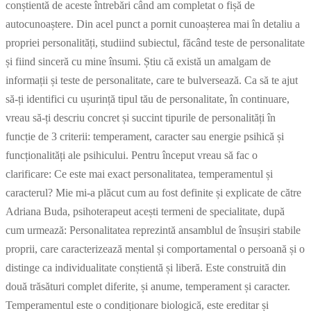
conștientă de aceste întrebări când am completat o fișă de
autocunoaștere. Din acel punct a pornit cunoașterea mai în detaliu a
propriei personalități, studiind subiectul, făcând teste de personalitate
și fiind sinceră cu mine însumi. Știu că există un amalgam de
informații și teste de personalitate, care te bulversează. Ca să te ajut
să-ți identifici cu ușurință tipul tău de personalitate, în continuare,
vreau să-ți descriu concret și succint tipurile de personalități în
funcție de 3 criterii: temperament, caracter sau energie psihică și
funcționalități ale psihicului. Pentru început vreau să fac o
clarificare: Ce este mai exact personalitatea, temperamentul și
caracterul? Mie mi-a plăcut cum au fost definite și explicate de către
Adriana Buda, psihoterapeut acești termeni de specialitate, după
cum urmează: Personalitatea reprezintă ansamblul de însușiri stabile
proprii, care caracterizează mental și comportamental o persoană și o
distinge ca individualitate conștientă și liberă. Este construită din
două trăsături complet diferite, și anume, temperament și caracter.
Temperamentul este o condiționare biologică, este ereditar și