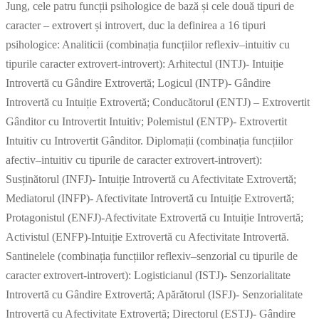
Jung, cele patru funcții psihologice de bază și cele două tipuri de
caracter – extrovert și introvert, duc la definirea a 16 tipuri
psihologice: Analiticii (combinația funcțiilor reflexiv–intuitiv cu
tipurile caracter extrovert-introvert): Arhitectul (INTJ)- Intuiție
Introvertă cu Gândire Extrovertă; Logicul (INTP)- Gândire
Introvertă cu Intuiție Extrovertă; Conducătorul (ENTJ) – Extrovertit
Gânditor cu Introvertit Intuitiv; Polemistul (ENTP)- Extrovertit
Intuitiv cu Introvertit Gânditor. Diplomații (combinația funcțiilor
afectiv–intuitiv cu tipurile de caracter extrovert-introvert):
Susținătorul (INFJ)- Intuiție Introvertă cu Afectivitate Extrovertă;
Mediatorul (INFP)- Afectivitate Introvertă cu Intuiție Extrovertă;
Protagonistul (ENFJ)-Afectivitate Extrovertă cu Intuiție Introvertă;
Activistul (ENFP)-Intuiție Extrovertă cu Afectivitate Introvertă.
Santinelele (combinația funcțiilor reflexiv–senzorial cu tipurile de
caracter extrovert-introvert): Logisticianul (ISTJ)- Senzorialitate
Introvertă cu Gândire Extrovertă; Apărătorul (ISFJ)- Senzorialitate
Introvertă cu Afectivitate Extrovertă; Directorul (ESTJ)- Gândire