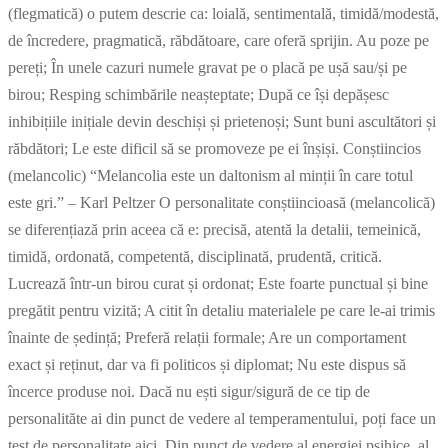
(flegmatică) o putem descrie ca: loială, sentimentală, timidă/modestă,
de încredere, pragmatică, răbdătoare, care oferă sprijin. Au poze pe
pereți; În unele cazuri numele gravat pe o placă pe ușă sau/și pe
birou; Resping schimbările neașteptate; După ce își depășesc
inhibițiile inițiale devin deschiși și prietenoși; Sunt buni ascultători și
răbdători; Le este dificil să se promoveze pe ei înșiși. Conștiincios
(melancolic) “Melancolia este un daltonism al minții în care totul
este gri.” – Karl Peltzer O personalitate conștiincioasă (melancolică)
se diferențiază prin aceea că e: precisă, atentă la detalii, temeinică,
timidă, ordonată, competentă, disciplinată, prudentă, critică.
Lucrează într-un birou curat și ordonat; Este foarte punctual și bine
pregătit pentru vizită; A citit în detaliu materialele pe care le-ai trimis
înainte de ședință; Preferă relații formale; Are un comportament
exact și reținut, dar va fi politicos și diplomat; Nu este dispus să
încerce produse noi. Dacă nu ești sigur/sigură de ce tip de
personalităte ai din punct de vedere al temperamentului, poți face un
test de personalitate aici. Din punct de vedere al energiei psihice, al