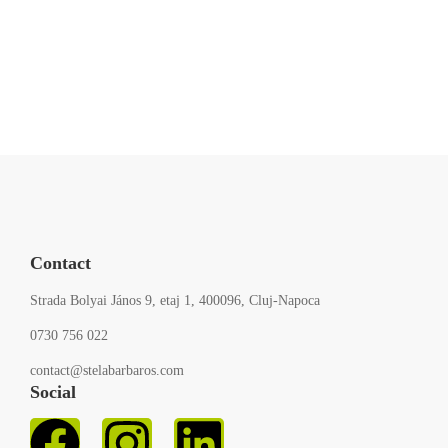
Set carduri mesager „Binecuvântări Divine”
90
,00
RON
Contact
Strada Bolyai János 9, etaj 1, 400096, Cluj-Napoca
0730 756 022
contact@stelabarbaros.com
Social