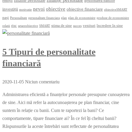
finante personale
emoții
gestionarea banilor
nevoi
obiective
investiții
obiective financiare
motivatie
obiectiveSMART
pași
Personalitate
personalitate financiara
plan
plan de economisire
produse de economisire
risc
stima de sine
venituri
încredere în sine
relatii
setareobiective
SMART
succes
5 Tipuri de personalitate
financiară
2020-11-05
Niciun comentariu
Administrarea eficientă a finanțelor personale presupune cunoașterea
de sine. Aici mă refer la autocunoașterea pe plan financiar, cine
suntem în relație cu banii. Cum te raportezi la bani? Ce
comportamente, tipare financiare ai? În ce fel îți cheltui banii?
Răspunsurile la aceste întrebări sunt reflectate de personalitatea