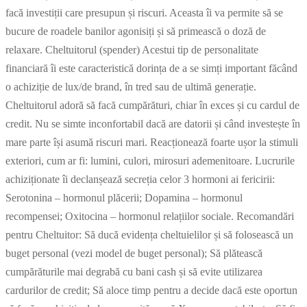
facă investiții care presupun și riscuri. Aceasta îi va permite să se
bucure de roadele banilor agonisiți și să primească o doză de
relaxare. Cheltuitorul (spender) Acestui tip de personalitate
financiară îi este caracteristică dorința de a se simți important făcând
o achiziție de lux/de brand, în tred sau de ultimă generație.
Cheltuitorul adoră să facă cumpărături, chiar în exces și cu cardul de
credit. Nu se simte inconfortabil dacă are datorii și când investește în
mare parte își asumă riscuri mari. Reacționează foarte ușor la stimuli
exteriori, cum ar fi: lumini, culori, mirosuri ademenitoare. Lucrurile
achiziționate îi declanșează secreția celor 3 hormoni ai fericirii:
Serotonina – hormonul plăcerii; Dopamina – hormonul
recompensei; Oxitocina – hormonul relațiilor sociale. Recomandări
pentru Cheltuitor: Să ducă evidența cheltuielilor și să folosească un
buget personal (vezi model de buget personal); Să plătească
cumpărăturile mai degrabă cu bani cash și să evite utilizarea
cardurilor de credit; Să aloce timp pentru a decide dacă este oportun