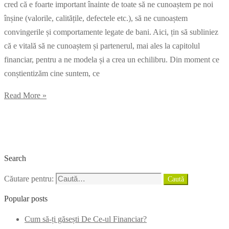
cred că e foarte important înainte de toate să ne cunoaștem pe noi
înșine (valorile, calitățile, defectele etc.), să ne cunoaștem
convingerile și comportamente legate de bani. Aici, țin să subliniez
că e vitală să ne cunoaștem și partenerul, mai ales la capitolul
financiar, pentru a ne modela și a crea un echilibru. Din moment ce
conștientizăm cine suntem, ce
Read More »
Search
Căutare pentru:
Caută
Popular posts
Cum să-ți găsești De Ce-ul Financiar?