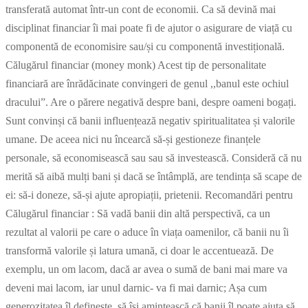
transferată automat într-un cont de economii. Ca să devină mai
disciplinat financiar îi mai poate fi de ajutor o asigurare de viață cu
componentă de economisire sau/și cu componentă investițională.
Călugărul financiar (money monk) Acest tip de personalitate
financiară are înrădăcinate convingeri de genul ,,banul este ochiul
dracului”. Are o părere negativă despre bani, despre oameni bogați.
Sunt convinși că banii influențează negativ spiritualitatea și valorile
umane. De aceea nici nu încearcă să-și gestioneze finanțele
personale, să economisească sau sau să investească. Consideră că nu
merită să aibă mulți bani și dacă se întâmplă, are tendința să scape de
ei: să-i doneze, să-și ajute apropiații, prietenii. Recomandări pentru
Călugărul financiar : Să vadă banii din altă perspectivă, ca un
rezultat al valorii pe care o aduce în viața oamenilor, că banii nu îi
transformă valorile și latura umană, ci doar le accentuează. De
exemplu, un om lacom, dacă ar avea o sumă de bani mai mare va
deveni mai lacom, iar unul darnic- va fi mai darnic; Așa cum
generozitatea îl definește, să își amintească că banii îl poate ajuta să