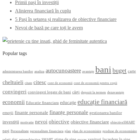
Primii pași în investiții
Alinierea financiară în cuplu
5 Pași în setarea și realizarea de obiective financiare
Nevoi de bază pe care toți le avem
Popular tags
bani
buget
autocunoastere
carte
administrarea banilor
analiza
avantaje
cheltuieli
citesc
citate
cont de economii
cont de economii pentru copii
convingeri
convingeri legate de bani
cărți
depozit la termen
dezavantaje
educație financiară
economii
educație
Educatie financiara
finanțe personale
finante personale
emoții
gestionarea banilor
nevoi
obiective
investiții
obiective financiare
motivatie
obiectiveSMART
pași
Personalitate
personalitate financiara
plan
plan de economisire
produse de economisire
risc
stima de sine
venituri
încredere în sine
relatii
setareobiective
SMART
succes