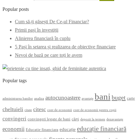
Popular posts
Cum să-ți găsești De Ce-ul Financiar?
Primii pași în investiții
Alinierea financiară în cuplu
5 Pași în setarea și realizarea de obiective financiare
Nevoi de bază pe care toți le avem
Popular tags
bani
buget
autocunoastere
carte
administrarea banilor
analiza
avantaje
cheltuieli
citesc
citate
cont de economii
cont de economii pentru copii
convingeri
convingeri legate de bani
cărți
depozit la termen
dezavantaje
educație financiară
economii
educație
Educatie financiara
finanțe personale