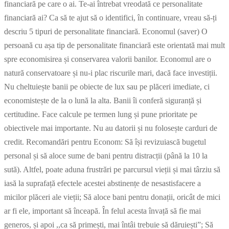
financiară pe care o ai. Te-ai întrebat vreodată ce personalitate
financiară ai? Ca să te ajut să o identifici, în continuare, vreau să-ți
descriu 5 tipuri de personalitate financiară. Economul (saver) O
persoană cu așa tip de personalitate financiară este orientată mai mult
spre economisirea și conservarea valorii banilor. Economul are o
natură conservatoare și nu-i plac riscurile mari, dacă face investiții.
Nu cheltuiește banii pe obiecte de lux sau pe plăceri imediate, ci
economistește de la o lună la alta. Banii îi conferă siguranță și
certitudine. Face calcule pe termen lung și pune prioritate pe
obiectivele mai importante. Nu au datorii și nu folosește carduri de
credit. Recomandări pentru Econom: Să își revizuiască bugetul
personal și să aloce sume de bani pentru distracții (până la 10 la
sută). Altfel, poate aduna frustrări pe parcursul vieții și mai târziu să
iasă la suprafață efectele acestei abstinențe de nesastisfacere a
micilor plăceri ale vieții; Să aloce bani pentru donații, oricât de mici
ar fi ele, important să înceapă. În felul acesta învață să fie mai
generos, și apoi ,,ca să primești, mai întâi trebuie să dăruiești”; Să