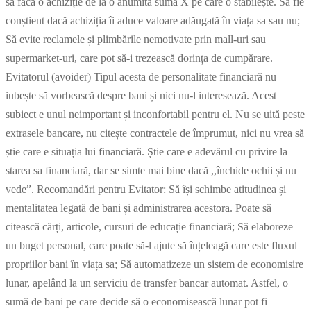
să facă o achiziție de la o anumită sumă X pe care o stabilește. Să fie
conștient dacă achiziția îi aduce valoare adăugată în viața sa sau nu;
Să evite reclamele și plimbările nemotivate prin mall-uri sau
supermarket-uri, care pot să-i trezească dorința de cumpărare.
Evitatorul (avoider) Tipul acesta de personalitate financiară nu
iubește să vorbească despre bani și nici nu-l interesează. Acest
subiect e unul neimportant și inconfortabil pentru el. Nu se uită peste
extrasele bancare, nu citește contractele de împrumut, nici nu vrea să
știe care e situația lui financiară. Știe care e adevărul cu privire la
starea sa financiară, dar se simte mai bine dacă ,,închide ochii și nu
vede”. Recomandări pentru Evitator: Să își schimbe atitudinea și
mentalitatea legată de bani și administrarea acestora. Poate să
citească cărți, articole, cursuri de educație financiară; Să elaboreze
un buget personal, care poate să-l ajute să înțeleagă care este fluxul
propriilor bani în viața sa; Să automatizeze un sistem de economisire
lunar, apelând la un serviciu de transfer bancar automat. Astfel, o
sumă de bani pe care decide să o economisească lunar pot fi