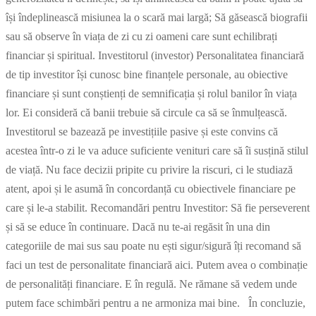
își îndeplinească misiunea la o scară mai largă; Să găsească biografii
sau să observe în viața de zi cu zi oameni care sunt echilibrați
financiar și spiritual. Investitorul (investor) Personalitatea financiară
de tip investitor își cunosc bine finanțele personale, au obiective
financiare și sunt conștienți de semnificația și rolul banilor în viața
lor. Ei consideră că banii trebuie să circule ca să se înmulțească.
Investitorul se bazează pe investițiile pasive și este convins că
acestea într-o zi le va aduce suficiente venituri care să îi susțină stilul
de viață. Nu face decizii pripite cu privire la riscuri, ci le studiază
atent, apoi și le asumă în concordanță cu obiectivele financiare pe
care și le-a stabilit. Recomandări pentru Investitor: Să fie perseverent
și să se educe în continuare. Dacă nu te-ai regăsit în una din
categoriile de mai sus sau poate nu ești sigur/sigură îți recomand să
faci un test de personalitate financiară aici. Putem avea o combinație
de personalități financiare. E în regulă. Ne rămane să vedem unde
putem face schimbări pentru a ne armoniza mai bine. În concluzie,