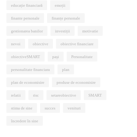
educație financiară
emoții
finante personale
finanțe personale
gestionarea banilor
investiții
motivatie
nevoi
obiective
obiective financiare
obiectiveSMART
pași
Personalitate
personalitate financiara
plan
plan de economisire
produse de economisire
relatii
risc
setareobiective
SMART
stima de sine
succes
venituri
încredere în sine