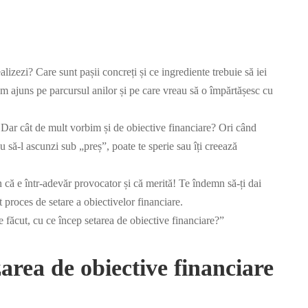
ealizezi? Care sunt pașii concreți și ce ingrediente trebuie să iei
 am ajuns pe parcursul anilor și pe care vreau să o împărtășesc cu
 Dar cât de mult vorbim și de obiective financiare? Ori când
u să-l ascunzi sub „preș”, poate te sperie sau îți creează
 că e într-adevăr provocator și că merită! Te îndemn să-ți dai
st proces de setare a obiectivelor financiare.
 făcut, cu ce încep setarea de obiective financiare?”
izarea de obiective financiare