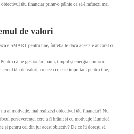
biectivul tău financiar printr-o pâlnie ca să-l rafinezi mai
emul de valori
t dacă e SMART pentru tine, întrebă-te dacă acesta e ancorat cu
r. Pentru că ne gestionăm banii, timpul și energia conform
istemul tău de valori, cu ceea ce este important pentru tine,
ă nu ai motivație, mai realizezi obiectivul tău financiar? Nu
cul perseverenței cere a fi hrănit și cu motivație lăuntrică.
 și pentru cei din jur acest obiectiv? De ce îți dorești să