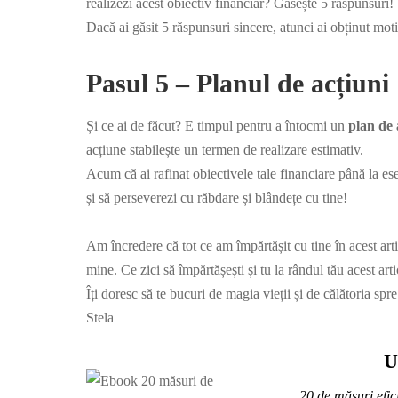
realizezi acest obiectiv financiar? Găsește 5 răspunsuri!
Dacă ai găsit 5 răspunsuri sincere, atunci ai obținut motiv
Pasul 5 – Planul de acțiuni
Și ce ai de făcut? E timpul pentru a întocmi un
plan de 
acțiune stabilește un termen de realizare estimativ.
Acum că ai rafinat obiectivele tale financiare până la ese
și să perseverezi cu răbdare și blândețe cu tine!
Am încredere că tot ce am împărtășit cu tine în acest artic
mine. Ce zici să împărtășești și tu la rândul tău acest arti
Îți doresc să te bucuri de magia vieții și de călătoria spr
Stela
U
20 de măsuri efic