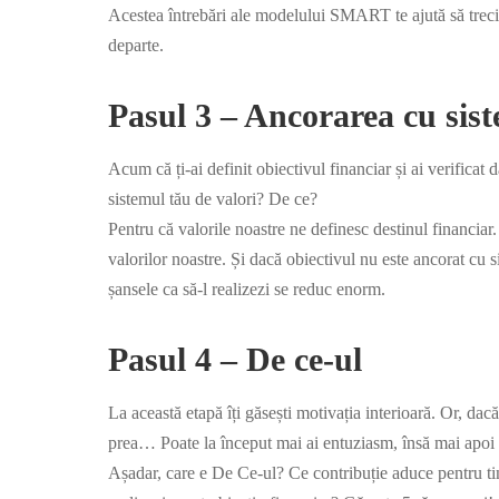
Acestea întrebări ale modelului SMART te ajută să treci o
departe.
Pasul 3 – Ancorarea cu sist
Acum că ți-ai definit obiectivul financiar și ai verifica
sistemul tău de valori? De ce?
Pentru că valorile noastre ne definesc destinul financia
valorilor noastre. Și dacă obiectivul nu este ancorat cu s
șansele ca să-l realizezi se reduc enorm.
Pasul 4 – De ce-ul
La această etapă îți găsești motivația interioară. Or, dac
prea… Poate la început mai ai entuziasm, însă mai apoi fo
Așadar, care e De Ce-ul? Ce contribuție aduce pentru tine