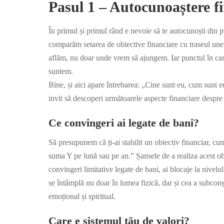
Pasul 1 – Autocunoaștere f
În primul și primul rând e nevoie să te autocunoști din p
comparăm setarea de obiective financiare cu traseul unei 
aflăm, nu doar unde vrem să ajungem. Iar punctul în ca
suntem.
Bine, și aici apare întrebarea: „Cine sunt eu, cum sunt eu
invit să descoperi următoarele aspecte financiare despre t
Ce convingeri ai legate de bani?
Să presupunem că ți-ai stabilit un obiectiv financiar, cu
suma Y pe lună sau pe an.” Șansele de a realiza acest obi
convingeri limitative legate de bani, ai blocaje la nivelu
se întâmplă nu doar în lumea fizică, dar și cea a subconșt
emoțional și spiritual.
Care e sistemul tău de valori?