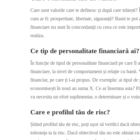
Care sunt valorile care te definesc și după care trăiești? 
cum ar fi: prosperitate, libertate, siguranță? Banii te pot 
financiare nu sunt în concordanță cu ceea ce este import
realiza.
Ce tip de personalitate financiară ai?
În funcție de tipul de personalitate financiară pe care îl a
financiare, la nivel de comportament și relație cu banii. 
financiar, pe care ți l-ai propus. De exemplu: ai tipul de 
economisești în noul an suma X. Ce ar însemna asta? Păi
va necesita un efort suplimentar, o determinare și o voinț
Care e profilul tău de risc?
Știind profilul tău de risc, poți ușor să verifici dacă obi
toleranța ta la risc. Dacă obiectivul tău nu este aliniat cu