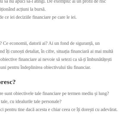
u să nu apuci să-l atingi. De exemplu: ai un profil de risc
ziționând acțiuni la bursă.
e ce iei deciziile financiare pe care le iei.
ale? Ce economii, datorii ai? Ai un fond de siguranță, un
d îți cunoști detaliat, în cifre, situația financiară ai mai multă
e obiective financiare ai nevoie să setezi ca să-ți îmbunătățești
țiuni pentru îndeplinirea obiectivului tău financiar.
oresc?
Care sunt obiectivele tale financiare pe termen mediu și lung?
tale, cu idealurile tale personale?
ici pentru tine dacă acesta e chiar ceea ce îți dorești cu adevărat.