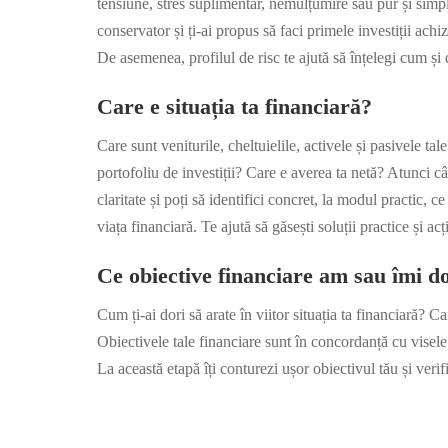
tensiune, stres suplimentar, nemulțumire sau pur și simpl
conservator și ți-ai propus să faci primele investiții achi
De asemenea, profilul de risc te ajută să înțelegi cum și d
Care e situația ta financiară?
Care sunt veniturile, cheltuielile, activele și pasivele t
portofoliu de investiții? Care e averea ta netă? Atunci cân
claritate și poți să identifici concret, la modul practic, c
viața financiară. Te ajută să găsești soluții practice și ac
Ce obiective financiare am sau îmi d
Cum ți-ai dori să arate în viitor situația ta financiară? 
Obiectivele tale financiare sunt în concordanță cu visele 
La această etapă îți conturezi ușor obiectivul tău și verif