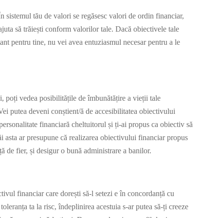
În sistemul tău de valori se regăsesc valori de ordin financiar,
ajuta să trăiești conform valorilor tale. Dacă obiectivele tale
ant pentru tine, nu vei avea entuziasmul necesar pentru a le
i, poți vedea posibilitățile de îmbunătățire a vieții tale
Vei putea deveni conștient/ă de accesibilitatea obiectivului
personalitate financiară cheltuitorul și ți-ai propus ca obiectiv să
 asta ar presupune că realizarea obiectivului financiar propus
ă de fier, și desigur o bună administrare a banilor.
ectivul financiar care dorești să-l setezi e în concordanță cu
 toleranța ta la risc, îndeplinirea acestuia s-ar putea să-ți creeze