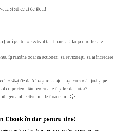
ația și știi ce ai de făcut!
acțiuni
pentru obiectivul tău financiar! Iar pentru fiecare
nță, îți rămâne doar să acționezi, să revizuiești, să ai încredere
ol, o să-ți fie de folos și te va ajuta așa cum mă ajută și pe
col cu prietenii tău pentru a le fi și lor de ajutor?
e atingerea obiectivelor tale financiare! 🙂
n Ebook în dar pentru tine!
iente care te pot ajuta să reduci una dintre cele mai mari