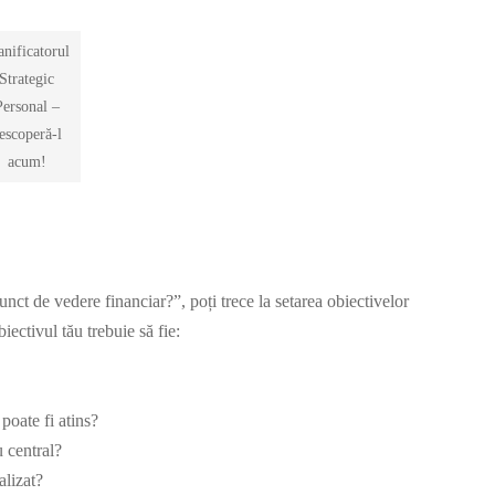
anificatorul
Strategic
Personal
–
escoperă-l
acum!
punct de vedere financiar?”, poți trece la setarea obiectivelor
iectivul tău trebuie să fie:
poate fi atins?
 central?
alizat?