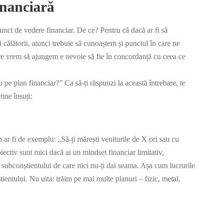
inanciară
unct de vedere financiar. De ce? Pentru că dacă ar fi să
călătorii, atunci trebuie să cunoaștem și punctul în care ne
re vrem să ajungem e nevoie să fie în concordanță cu ceea ce
 pe plan financiar?” Ca să-ți răspunzi la această întrebare, te
ine însuți:
m ar fi de exemplu: „Să-ți mărești veniturile de X ori sau cu
ectiv sunt mici dacă ai un mindset financiar limitativ,
l subconștientului de care nici nu-ți dai seama. Așa cum lucrurile
ientului. Nu uita: trăim pe mai multe planuri – fizic, metal,