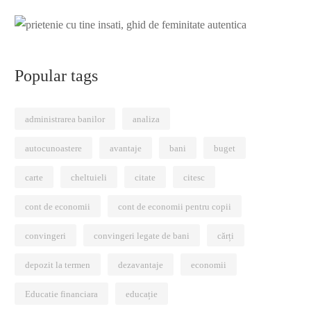
Popular tags
administrarea banilor
analiza
autocunoastere
avantaje
bani
buget
carte
cheltuieli
citate
citesc
cont de economii
cont de economii pentru copii
convingeri
convingeri legate de bani
cărți
depozit la termen
dezavantaje
economii
Educatie financiara
educație