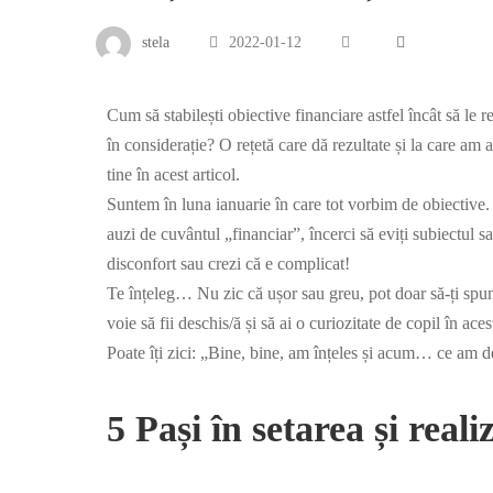
stela
2022-01-12
Cum să stabilești obiective financiare astfel încât să le r
în considerație? O rețetă care dă rezultate și la care am
tine în acest articol.
Suntem în luna ianuarie în care tot vorbim de obiective.
auzi de cuvântul „financiar”, încerci să eviți subiectul sa
disconfort sau crezi că e complicat!
Te înțeleg… Nu zic că ușor sau greu, pot doar să-ți spun
voie să fii deschis/ă și să ai o curiozitate de copil în ace
Poate îți zici: „Bine, bine, am înțeles și acum… ce am de
5 Pași în setarea și real