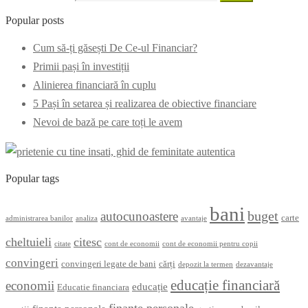
Popular posts
Cum să-ți găsești De Ce-ul Financiar?
Primii pași în investiții
Alinierea financiară în cuplu
5 Pași în setarea și realizarea de obiective financiare
Nevoi de bază pe care toți le avem
Popular tags
bani
buget
autocunoastere
carte
administrarea banilor
analiza
avantaje
cheltuieli
citesc
citate
cont de economii
cont de economii pentru copii
convingeri
convingeri legate de bani
cărți
depozit la termen
dezavantaje
educație financiară
economii
educație
Educatie financiara
finanțe personale