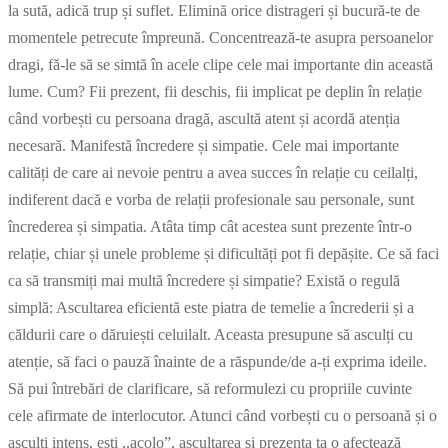
la sută, adică trup și suflet. Elimină orice distrageri și bucură-te de
momentele petrecute împreună. Concentrează-te asupra persoanelor
dragi, fă-le să se simtă în acele clipe cele mai importante din această
lume. Cum? Fii prezent, fii deschis, fii implicat pe deplin în relație
când vorbești cu persoana dragă, ascultă atent și acordă atenția
necesară. Manifestă încredere și simpatie. Cele mai importante
calități de care ai nevoie pentru a avea succes în relație cu ceilalți,
indiferent dacă e vorba de relații profesionale sau personale, sunt
încrederea și simpatia. Atâta timp cât acestea sunt prezente într-o
relație, chiar și unele probleme și dificultăți pot fi depășite. Ce să faci
ca să transmiți mai multă încredere și simpatie? Există o regulă
simplă: Ascultarea eficientă este piatra de temelie a încrederii și a
căldurii care o dăruiești celuilalt. Aceasta presupune să asculți cu
atenție, să faci o pauză înainte de a răspunde/de a-ți exprima ideile.
Să pui întrebări de clarificare, să reformulezi cu propriile cuvinte
cele afirmate de interlocutor. Atunci când vorbești cu o persoană și o
asculți intens, ești ,,acolo”, ascultarea și prezența ta o afectează