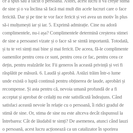
ce a spus sau a facut o persoană. Astfel, acest lucru îi va crește stima
de sine și o va înclina să facă mai mult din acele lucruri care o face
fericită. Dar și pe tine te vor face fericit și vei avea un motiv în plus
să-i mulțumești iar și iar. 5. Exprimă admirație. Cine nu adoră
complimentele, nu-i așa? Complimentele determină creșterea stimei
de sine a persoanei vizate și o face să se simtă importantă. Totodată,
și tu te vei simți mai bine și mai fericit. De aceea, fă-le complimente
oamenilor pentru ceea ce sunt, pentru ceea ce fac, pentru ceea ce
dețin, pentru realzările lor. Fii generos în această privință și vei fi
răsplătit pe măsură. 6. Laudă și aprobă. Astăzi trăim într-o lume
unde există o luptă continuă pentru obținerea de laude, aprobări și
recompense. Și asta pentru că, nevoia umană profundă de a fi
acceptat și aprobat de ceilalți nu este satisfăcută îndeajuns. Când
satisfaci această nevoie în relație cu o persoană, îi ridici gradul de
stimă de sine. Or, stima de sine nu este altceva decât răspunsul la
întrebarea: Cât de lăudabil te simți? De asemenea, atunci când lauzi
o persoană, acest lucru acționează ca un catalizator în sporirea