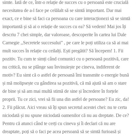
simte. Iată de ce, într-o relație de succes cu o persoană este crucială
necesitatea de a-l face pe celălalt să se simtă important. Dar mai
exact, ce e bine să faci ca persoana cu care interacționezi să se simtă
importantă și să ai o relație de succes cu ea? Să vedem! Mai jos îți
descriu 7 chei simple, dar valoroase, descoperite în cartea lui Dale
Carnegie ,,Secretele succesului” , pe care le poți utiliza ca să ai mai
mult succes în relație cu ceilalți. Ești pregătit? Să începem! 1. Fii
pozitiv. Tu cum te simți când comunici cu o persoană pozitivă, care
nu critică, nu se plânge sau învinuiește pe cineva, indiferent de
motiv? Eu simt că o astfel de persoană îmi transmite o energie bună
și mă molipsește cu gândirea sa pozitivă, că mă ajută să am o stare
de bine și să am mai multă stimă de sine și încredere în forțele
proprii. Tu ce zici, vrei să fii una din astfel de persoane? Eu zic, da!
2. Fii plăcut. Aici vreau să îți spun secretul acestei chei: nu te certa
niciodată și nu spune niciodată oamenilor că nu au dreptate. De ce?
Pentru că atunci când te cerți cu cineva și îi declari că nu are
dreaptate, poți să o faci pe acea persoană să se simtă furioasă și