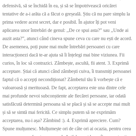
defensivă, să se închidă în ea, și să se împotrivească oricărei
tentative de a-i arăta că a făcut o greșeală. Știu că nu pare simplu la
prima vedere acest secret, dar e posibil. În ajutor îți pot veni
aplicarea unor întrebări de genul: ,,De ce spui asta?” sau ,,Unde ai
auzit asta?”, atunci când cineva spune ceva cu care nu ești de acord.
De asemenea, poți pune mai multe întrebări persoanei cu care
interacționezi dacă te-ar ajuta să îi înțelegi mai bine viziunea. Fii
curios, în loc să contrazici. Zâmbește, ascultă, fii atent. 3. Exprimă
acceptare. Știai că atunci când zâmbești cuiva, îi transmiți persoanei
faptul că o accepți necondiționat? Zâmbetul tău îi vorbește că e
valoaroasă și merituoasă. De fapt, acceptarea este una dintre cele
mai profunde nevoi subconștiente ale fiecărei persoane, iar odată
satisfăcută determină persoana să se placă și să se accepte mai mult
și să se simtă mai fericită. Ce simplu putem să ne exprimăm
acceptarea, nu-i așa? Zâmbind :). 4. Exprimă apreciere. Cum?
Spune mulțumesc. Mulțumește ori de câte ori ai ocazia, pentru ceea