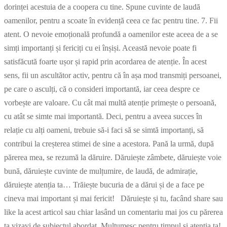
dorinței acestuia de a coopera cu tine. Spune cuvinte de laudă
oamenilor, pentru a scoate în evidență ceea ce fac pentru tine. 7. Fii
atent. O nevoie emoțională profundă a oamenilor este aceea de a se
simți importanți și fericiți cu ei înșiși. Această nevoie poate fi
satisfăcută foarte ușor și rapid prin acordarea de atenție. În acest
sens, fii un ascultător activ, pentru că în așa mod transmiți persoanei,
pe care o asculți, că o consideri importantă, iar ceea despre ce
vorbește are valoare. Cu cât mai multă atenție primește o persoană,
cu atât se simte mai importantă. Deci, pentru a aveea succes în
relație cu alți oameni, trebuie să-i faci să se simtă importanți, să
contribui la creșterea stimei de sine a acestora. Pană la urmă, după
părerea mea, se rezumă la dăruire. Dăruiește zâmbete, dăruiește voie
bună, dăruiește cuvinte de mulțumire, de laudă, de admirație,
dăruiește atenția ta… Trăiește bucuria de a dărui și de a face pe
cineva mai important și mai fericit! Dăruiește și tu, facând share sau
like la acest articol sau chiar lasând un comentariu mai jos cu părerea
ta vizavi de subiectul abordat. Mulțumesc pentru timpul și atenția ta!