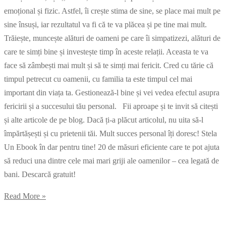
emoțional și fizic. Astfel, îi crește stima de sine, se place mai mult pe
sine însuși, iar rezultatul va fi că te va plăcea și pe tine mai mult.
Trăiește, muncește alături de oameni pe care îi simpatizezi, alături de
care te simți bine și investește timp în aceste relații. Aceasta te va
face să zâmbești mai mult și să te simți mai fericit. Cred cu tărie că
timpul petrecut cu oamenii, cu familia ta este timpul cel mai
important din viața ta. Gestionează-l bine și vei vedea efectul asupra
fericirii și a succesului tău personal. Fii aproape și te invit să citești
și alte articole de pe blog. Dacă ți-a plăcut articolul, nu uita să-l
împărtășești și cu prietenii tăi. Mult succes personal îți doresc! Stela
Un Ebook în dar pentru tine! 20 de măsuri eficiente care te pot ajuta
să reduci una dintre cele mai mari griji ale oamenilor – cea legată de
bani. Descarcă gratuit!
Read More »