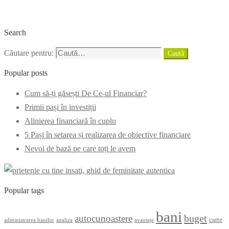
Search
Căutare pentru:
Caută
Popular posts
Cum să-ți găsești De Ce-ul Financiar?
Primii pași în investiții
Alinierea financiară în cuplu
5 Pași în setarea și realizarea de obiective financiare
Nevoi de bază pe care toți le avem
Popular tags
bani
buget
autocunoastere
carte
administrarea banilor
analiza
avantaje