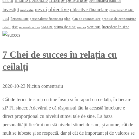
finante personale
emoții
gestionarea banilor
nevoi
obiective
investiții
obiective financiare
motivatie
obiectiveSMART
pași
Personalitate
personalitate financiara
plan
plan de economisire
produse de economisire
risc
stima de sine
venituri
încredere în sine
relatii
setareobiective
SMART
succes
7 Chei de succes în relația cu
ceilalți
2020-10-23
Niciun comentariu
Cât de fericit te simți cu tine însuți și în raport cu ceilalți, în fiecare
zi? Fii sincer. Adevărul e că răspunsul tău la această întrebare e
direct proporțional cu nivelul stimei tale de sine. La baza
personalității fiecărui om stă nivelul stimei de sine, și anume, cât de
mult se iubește și se respectă, dar și cât de important și de valoros se