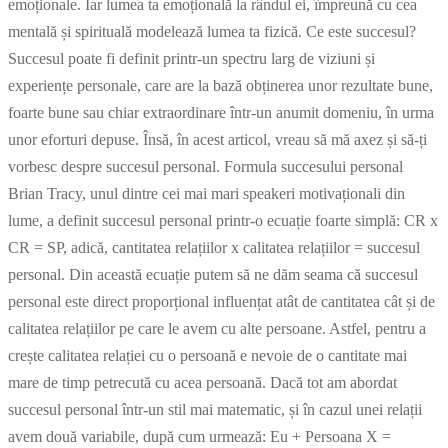
emoționale. Iar lumea ta emoțională la rândul ei, împreună cu cea
mentală și spirituală modelează lumea ta fizică. Ce este succesul?
Succesul poate fi definit printr-un spectru larg de viziuni și
experiențe personale, care are la bază obținerea unor rezultate bune,
foarte bune sau chiar extraordinare într-un anumit domeniu, în urma
unor eforturi depuse. Însă, în acest articol, vreau să mă axez și să-ți
vorbesc despre succesul personal. Formula succesului personal
Brian Tracy, unul dintre cei mai mari speakeri motivaționali din
lume, a definit succesul personal printr-o ecuație foarte simplă: CR x
CR = SP, adică, cantitatea relațiilor x calitatea relațiilor = succesul
personal. Din această ecuație putem să ne dăm seama că succesul
personal este direct proporțional influențat atât de cantitatea cât și de
calitatea relațiilor pe care le avem cu alte persoane. Astfel, pentru a
crește calitatea relației cu o persoană e nevoie de o cantitate mai
mare de timp petrecută cu acea persoană. Dacă tot am abordat
succesul personal într-un stil mai matematic, și în cazul unei relații
avem două variabile, după cum urmează: Eu + Persoana X =