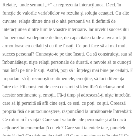
Relație, unde semnul ,,+” ar reprezenta interacțiunea. Deci, în
funcție de valorile variabilelor va rezulta și soluția ecuației. Cu alte
cuvinte, relația dintre tine și o altă persoană va fi definită de
interacțiunea dintre lumile voastre interioare. Iar nivelul succesului
tău personal va depinde de tine, de capacitatea ta de a avea relații
armonioase cu ceilalți și cu tine însuți. Ce poți face să ai mai mult
succes personal? Cunoaște-te pe tine însuți. Ca să construiești sau să
îmbunătățești niște relații personale de durată, e nevoie să te cunoști
mai întâi pe tine însuți. Astfel, poți să-i înțelegi mai bine pe ceilalți. E
important să îți recunoști sentimentele, emoțiile, să faci diferența
între ele. Fii conștient de ceea ce simți și identifică declanșatorul
acestor sentimente și emoții. Fă-ți timp și adresează-ți niște întrebări
care să îți permită să afli cine ești, ce ești, ce poți, ce știi. Creează
propria fișă de autocunoaștere, răspunzând la următoarele întreabări:
Ce roluri ai în viață? Care sunt valorile tale personale și află dacă
acționezi în concordanță cu ele? Care sunt talentele tale, punctele
forte/slabe? Ce viziune de viață ai? Care e misiunea ta în viață? Ce