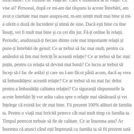
vise ai? Personal, după ce mi-am dat răspuns la aceste întrebări, am
avut o claritate mai mare asupra-mi, m-am simțit mult mai bine și mi-
a oferit o doză de încredere și stimă de sine. Dacă ești bine cu tine
însuți, vei fi mult mai bine și cu cei din jur. Fă-ți ordine în relații.
Periodic, analizează-ți fiecare dintre cele mai importante relații și
pune-ți întrebări de genul: Ce ar trebui să fac mai mult, pentru ca
amândoi să fim mai fericiți în această relație? Ce ar trebui să fac mai
puțin, pentru ca relația să devină mai bună? Ce lucru ar trebui să
încep să-l fac de astăzi și care nu l-am făcut până acum, dacă aș vrea
să îmbunătățesc această relație? Ce ar trebui să nu mai fac deloc
pentru a îmbunătăți calitatea relației? Cu siguranță răspunsurile la
aceste întrebări îți vor arăta calea spre o relație mai sănătoasă și vei
înțelege că există loc de mai bine. Fii prezent 100% alături de familia
ta. Pentru o viață mai fericită petrece cât mai mult timp cu familia ta.
Timpul petrecut trebuie să fie de calitate. Ce ar însemna asta? Ar
însemna că atunci când ești împreună cu familia ta să fii prezent sută