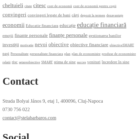
cheltuieli
citesc
citate
cont de economii
cont de economii pentru copii
convingeri
convingeri legate de bani
cărți
depozit la termen
dezavantaje
educație financiară
economii
educație
Educatie financiara
finanțe personale
finante personale
emoții
gestionarea banilor
nevoi
obiective
investiții
obiective financiare
motivatie
obiectiveSMART
pași
Personalitate
personalitate financiara
plan
plan de economisire
produse de economisire
risc
stima de sine
venituri
încredere în sine
relatii
setareobiective
SMART
succes
Contact
Strada Bolyai János 9, etaj 1, 400096, Cluj-Napoca
0730 756 022
contact@stelabarbaros.com
Social