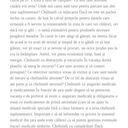
chirie pe zi? Există o taxă de campare? Ce alte taxe aferente
cazării voi avea? Unde mă cazez sunt taxe pentru parcare sau alte
taxe suplimentare? Cheltuieli cu mâncarea Dacă nu este un pachet
inclus cu cazare, de luat în calcul prețurile pentru mesele care
urmează a fi servite la restaurantele în zona în care vei călători, ori
dacă vei și găti – o sumă estimativă pentru produsele necesare
pregătirii meselor. În cazul în care alegi să gătești, un meniu făcut
de acasă te va scuti de stresul și timpul de a te gândi ce să mai
gătești, vei ști exact ce ai nevoie să procuri, nu orice produs pus în
coș la întâmplare. Astfel, vei putea economisi timp, bani și
energie. Cheltuieli cu distracțiile și excursiile În vacanța dorită
planific să merg în excursii? Care sunt acestea și ce costuri
presupun? Ce obiective turistice vreau să vizitez și care sunt taxele
de intrare și cheltuielile aferente? De ce fel de distracții vreau să
am parte și ce cheltuieli necesită? Cheltuieli cu asigurări medicale
și medicamente În funcție de țara unde alegem să ne petrecem
vacanța e de preferat să avem o asigurare medicală și obligatoriu o
trusă cu medicamente de primă necesitate (care să ne ajute în
situații medicale speciale fără a căuta farmacii și a avea cheltuieli
suplimentare). Important e să ne informăm cu privire la sistemul
medical din țara unde vom călători ca să putem gestiona eventuale
riscuri medicale nedorite. Cheltuieli cu cumpărături Dacă