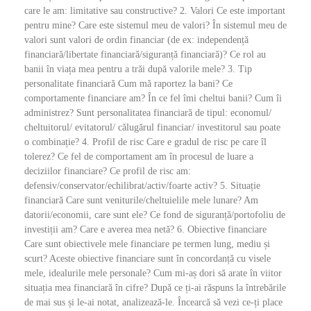
care le am: limitative sau constructive? 2. Valori Ce este important
pentru mine? Care este sistemul meu de valori? În sistemul meu de
valori sunt valori de ordin financiar (de ex: independență
financiară/libertate financiară/siguranță financiară)? Ce rol au
banii în viața mea pentru a trăi după valorile mele? 3. Tip
personalitate financiară Cum mă raportez la bani? Ce
comportamente financiare am? În ce fel îmi cheltui banii? Cum îi
administrez? Sunt personalitatea financiară de tipul: economul/
cheltuitorul/ evitatorul/ călugărul financiar/ investitorul sau poate
o combinație? 4. Profil de risc Care e gradul de risc pe care îl
tolerez? Ce fel de comportament am în procesul de luare a
deciziilor financiare? Ce profil de risc am:
defensiv/conservator/echilibrat/activ/foarte activ? 5. Situație
financiară Care sunt veniturile/cheltuielile mele lunare? Am
datorii/economii, care sunt ele? Ce fond de siguranță/portofoliu de
investiții am? Care e averea mea netă? 6. Obiective financiare
Care sunt obiectivele mele financiare pe termen lung, mediu și
scurt? Aceste obiective financiare sunt în concordanță cu visele
mele, idealurile mele personale? Cum mi-aș dori să arate în viitor
situația mea financiară în cifre? După ce ți-ai răspuns la întrebările
de mai sus și le-ai notat, analizează-le. Încearcă să vezi ce-ți place