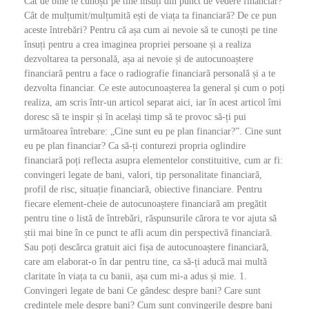
Cât de bine te cunoști pe tine însuți din punct de vedere financiar?
Cât de mulțumit/mulțumită ești de viața ta financiară? De ce pun
aceste întrebări? Pentru că așa cum ai nevoie să te cunoști pe tine
însuți pentru a crea imaginea propriei persoane și a realiza
dezvoltarea ta personală, așa ai nevoie și de autocunoaștere
financiară pentru a face o radiografie financiară personală și a te
dezvolta financiar. Ce este autocunoașterea la general și cum o poți
realiza, am scris într-un articol separat aici, iar în acest articol îmi
doresc să te inspir și în același timp să te provoc să-ți pui
următoarea întrebare: „Cine sunt eu pe plan financiar?”. Cine sunt
eu pe plan financiar? Ca să-ți conturezi propria oglindire
financiară poți reflecta asupra elementelor constituitive, cum ar fi:
convingeri legate de bani, valori, tip personalitate financiară,
profil de risc, situație financiară, obiective financiare. Pentru
fiecare element-cheie de autocunoaștere financiară am pregătit
pentru tine o listă de întrebări, răspunsurile cărora te vor ajuta să
știi mai bine în ce punct te afli acum din perspectivă financiară.
Sau poți descărca gratuit aici fișa de autocunoaștere financiară,
care am elaborat-o în dar pentru tine, ca să-ți aducă mai multă
claritate în viața ta cu banii, așa cum mi-a adus și mie. 1.
Convingeri legate de bani Ce gândesc despre bani? Care sunt
credințele mele despre bani? Cum sunt convingerile despre bani