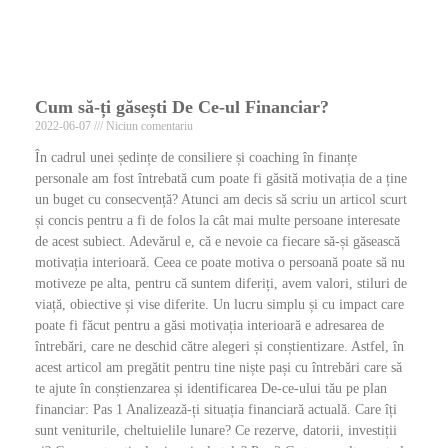
Cum să-ți găsești De Ce-ul Financiar?
2022-06-07
Niciun comentariu
În cadrul unei ședințe de consiliere și coaching în finanțe
personale am fost întrebată cum poate fi găsită motivația de a ține
un buget cu consecvență? Atunci am decis să scriu un articol scurt
și concis pentru a fi de folos la cât mai multe persoane interesate
de acest subiect. Adevărul e, că e nevoie ca fiecare să-și găsească
motivația interioară. Ceea ce poate motiva o persoană poate să nu
motiveze pe alta, pentru că suntem diferiți, avem valori, stiluri de
viață, obiective și vise diferite. Un lucru simplu și cu impact care
poate fi făcut pentru a găsi motivația interioară e adresarea de
întrebări, care ne deschid către alegeri și conștientizare. Astfel, în
acest articol am pregătit pentru tine niște pași cu întrebări care să
te ajute în conștienzarea și identificarea De-ce-ului tău pe plan
financiar: Pas 1 Analizează-ți situația financiară actuală. Care îți
sunt veniturile, cheltuielile lunare? Ce rezerve, datorii, investiții