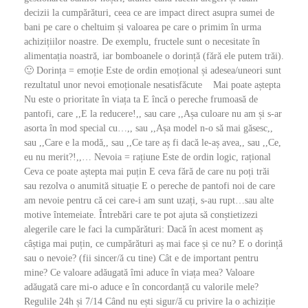
decizii la cumpărături, ceea ce are impact direct asupra sumei de
bani pe care o cheltuim și valoarea pe care o primim în urma
achizițiilor noastre. De exemplu, fructele sunt o necesitate în
alimentația noastră, iar bomboanele o dorință (fără ele putem trăi).
🙂 Dorința = emoție Este de ordin emoțional și adesea/uneori sunt
rezultatul unor nevoi emoționale nesatisfăcute Mai poate aștepta
Nu este o prioritate în viața ta E încă o pereche frumoasă de
pantofi, care ,,E la reducere!,, sau care ,,Așa culoare nu am și s-ar
asorta în mod special cu…,, sau ,,Așa model n-o să mai găsesc,,
sau ,,Care e la modă,, sau ,,Ce tare aș fi dacă le-aș avea,, sau ,,Ce,
eu nu merit?!,,… Nevoia = rațiune Este de ordin logic, rațional
Ceva ce poate aștepta mai puțin E ceva fără de care nu poți trăi
sau rezolva o anumită situație E o pereche de pantofi noi de care
am nevoie pentru că cei care-i am sunt uzați, s-au rupt…sau alte
motive întemeiate. Întrebări care te pot ajuta să conștietizezi
alegerile care le faci la cumpărături: Dacă în acest moment aș
câștiga mai puțin, ce cumpărături aș mai face și ce nu? E o dorință
sau o nevoie? (fii sincer/ă cu tine) Cât e de important pentru
mine? Ce valoare adăugată îmi aduce în viața mea? Valoare
adăugată care mi-o aduce e în concordanță cu valorile mele?
Regulile 24h și 7/14 Când nu ești sigur/ă cu privire la o achiziție