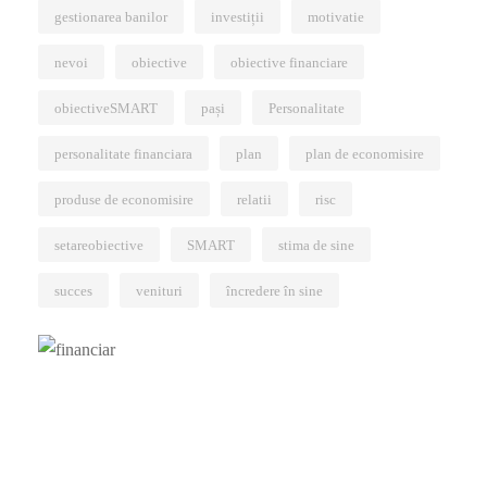
gestionarea banilor
investiții
motivatie
nevoi
obiective
obiective financiare
obiectiveSMART
pași
Personalitate
personalitate financiara
plan
plan de economisire
produse de economisire
relatii
risc
setareobiective
SMART
stima de sine
succes
venituri
încredere în sine