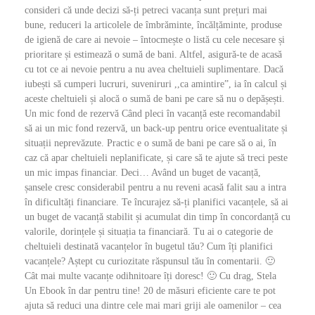
consideri că unde decizi să-ți petreci vacanța sunt prețuri mai
bune, reduceri la articolele de îmbrăminte, încălțăminte, produse
de igienă de care ai nevoie – întocmește o listă cu cele necesare și
prioritare și estimează o sumă de bani. Altfel, asigură-te de acasă
cu tot ce ai nevoie pentru a nu avea cheltuieli suplimentare. Dacă
iubești să cumperi lucruri, suveniruri ,,ca amintire”, ia în calcul și
aceste cheltuieli și alocă o sumă de bani pe care să nu o depășești.
Un mic fond de rezervă Când pleci în vacanță este recomandabil
să ai un mic fond rezervă, un back-up pentru orice eventualitate și
situații neprevăzute. Practic e o sumă de bani pe care să o ai, în
caz că apar cheltuieli neplanificate, și care să te ajute să treci peste
un mic impas financiar. Deci… Având un buget de vacanță,
șansele cresc considerabil pentru a nu reveni acasă falit sau a intra
în dificultăți financiare. Te încurajez să-ți planifici vacanțele, să ai
un buget de vacanță stabilit și acumulat din timp în concordanță cu
valorile, dorințele și situația ta financiară. Tu ai o categorie de
cheltuieli destinată vacanțelor în bugetul tău? Cum îți planifici
vacanțele? Aștept cu curiozitate răspunsul tău în comentarii. 🙂
Cât mai multe vacanțe odihnitoare îți doresc! 🙂 Cu drag, Stela
Un Ebook în dar pentru tine! 20 de măsuri eficiente care te pot
ajuta să reduci una dintre cele mai mari griji ale oamenilor – cea