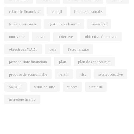
educație financiară
emoții
finante personale
finanțe personale
gestionarea banilor
investiții
motivatie
nevoi
obiective
obiective financiare
obiectiveSMART
pași
Personalitate
personalitate financiara
plan
plan de economisire
produse de economisire
relatii
risc
setareobiective
SMART
stima de sine
succes
venituri
încredere în sine