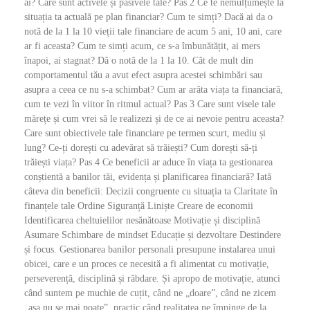
ai? Care sunt activele și pasivele tale? Pas 2 Ce te nemulțumește la
situația ta actuală pe plan financiar? Cum te simți? Dacă ai da o
notă de la 1 la 10 vieții tale financiare de acum 5 ani, 10 ani, care
ar fi aceasta? Cum te simți acum, ce s-a îmbunătățit, ai mers
înapoi, ai stagnat? Dă o notă de la 1 la 10. Cât de mult din
comportamentul tău a avut efect asupra acestei schimbări sau
asupra a ceea ce nu s-a schimbat? Cum ar arăta viața ta financiară,
cum te vezi în viitor în ritmul actual? Pas 3 Care sunt visele tale
mărețe și cum vrei să le realizezi și de ce ai nevoie pentru aceasta?
Care sunt obiectivele tale financiare pe termen scurt, mediu și
lung? Ce-ți dorești cu adevărat să trăiești? Cum dorești să-ți
trăiești viața? Pas 4 Ce beneficii ar aduce în viața ta gestionarea
conștientă a banilor tăi, evidența și planificarea financiară? Iată
câteva din beneficii: Decizii congruente cu situația ta Claritate în
finanțele tale Ordine Siguranță Liniște Creare de economii
Identificarea cheltuielilor nesănătoase Motivație și disciplină
Asumare Schimbare de mindset Educație și dezvoltare Destindere
și focus. Gestionarea banilor personali presupune instalarea unui
obicei, care e un proces ce necesită a fi alimentat cu motivație,
perseverență, disciplină și răbdare. Și apropo de motivație, atunci
când suntem pe muchie de cuțit, când ne „doare”, când ne zicem
„așa nu se mai poate”, practic când realitatea ne împinge de la