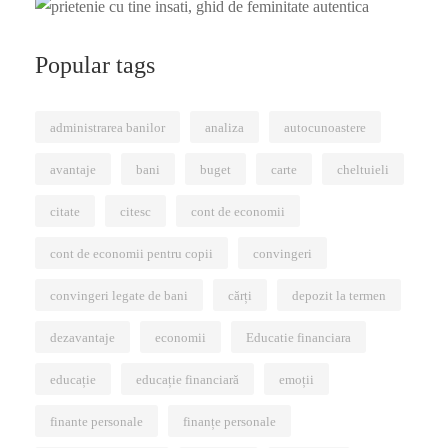
Popular tags
administrarea banilor
analiza
autocunoastere
avantaje
bani
buget
carte
cheltuieli
citate
citesc
cont de economii
cont de economii pentru copii
convingeri
convingeri legate de bani
cărți
depozit la termen
dezavantaje
economii
Educatie financiara
educație
educație financiară
emoții
finante personale
finanțe personale