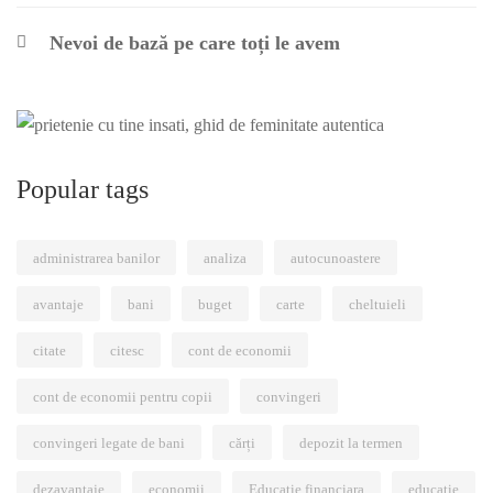
Nevoi de bază pe care toți le avem
Popular tags
administrarea banilor
analiza
autocunoastere
avantaje
bani
buget
carte
cheltuieli
citate
citesc
cont de economii
cont de economii pentru copii
convingeri
convingeri legate de bani
cărți
depozit la termen
dezavantaje
economii
Educatie financiara
educație