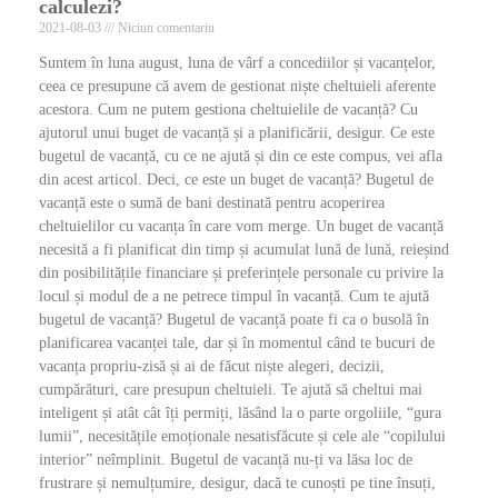
calculezi?
2021-08-03
Niciun comentariu
Suntem în luna august, luna de vârf a concediilor și vacanțelor,
ceea ce presupune că avem de gestionat niște cheltuieli aferente
acestora. Cum ne putem gestiona cheltuielile de vacanță? Cu
ajutorul unui buget de vacanță și a planificării, desigur. Ce este
bugetul de vacanță, cu ce ne ajută și din ce este compus, vei afla
din acest articol. Deci, ce este un buget de vacanță? Bugetul de
vacanță este o sumă de bani destinată pentru acoperirea
cheltuielilor cu vacanța în care vom merge. Un buget de vacanță
necesită a fi planificat din timp și acumulat lună de lună, reieșind
din posibilitățile financiare și preferințele personale cu privire la
locul și modul de a ne petrece timpul în vacanță. Cum te ajută
bugetul de vacanță? Bugetul de vacanță poate fi ca o busolă în
planificarea vacanței tale, dar și în momentul când te bucuri de
vacanța propriu-zisă și ai de făcut niște alegeri, decizii,
cumpărături, care presupun cheltuieli. Te ajută să cheltui mai
inteligent și atât cât îți permiți, lăsând la o parte orgoliile, “gura
lumii”, necesitățile emoționale nesatisfăcute și cele ale “copilului
interior” neîmplinit. Bugetul de vacanță nu-ți va lăsa loc de
frustrare și nemulțumire, desigur, dacă te cunoști pe tine însuți,