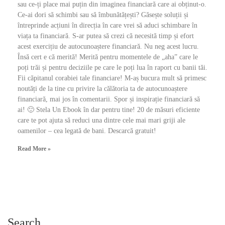
sau ce-ți place mai puțin din imaginea financiară care ai obținut-o.
Ce-ai dori să schimbi sau să îmbunătățești? Găsește soluții și
întreprinde acțiuni în direcția în care vrei să aduci schimbare în
viața ta financiară. S-ar putea să crezi că necesită timp și efort
acest exercițiu de autocunoaștere financiară. Nu neg acest lucru.
Însă cert e că merită! Merită pentru momentele de „aha” care le
poți trăi și pentru deciziile pe care le poți lua în raport cu banii tăi.
Fii căpitanul corabiei tale financiare! M-aș bucura mult să primesc
noutăți de la tine cu privire la călătoria ta de autocunoaștere
financiară, mai jos în comentarii. Spor și inspirație financiară să
ai! 🙂 Stela Un Ebook în dar pentru tine! 20 de măsuri eficiente
care te pot ajuta să reduci una dintre cele mai mari griji ale
oamenilor – cea legată de bani. Descarcă gratuit!
Read More »
Search