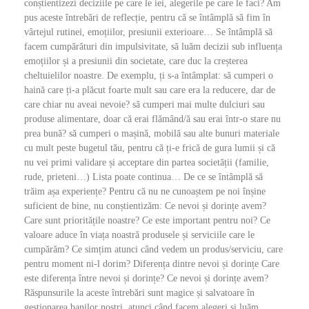
conștientizezi deciziile pe care le iei, alegerile pe care le faci? Am
pus aceste întrebări de reflecție, pentru că se întâmplă să fim în
vârtejul rutinei, emoțiilor, presiunii exterioare… Se întâmplă să
facem cumpărături din impulsivitate, să luăm decizii sub influența
emoțiilor și a presiunii din societate, care duc la creșterea
cheltuielilor noastre. De exemplu, ți s-a întâmplat: să cumperi o
haină care ți-a plăcut foarte mult sau care era la reducere, dar de
care chiar nu aveai nevoie? să cumperi mai multe dulciuri sau
produse alimentare, doar că erai flămând/ă sau erai într-o stare nu
prea bună? să cumperi o mașină, mobilă sau alte bunuri materiale
cu mult peste bugetul tău, pentru că ți-e frică de gura lumii și că
nu vei primi validare și acceptare din partea societății (familie,
rude, prieteni…) Lista poate continua… De ce se întâmplă să
trăim așa experiențe? Pentru că nu ne cunoaștem pe noi înșine
suficient de bine, nu conștientizăm: Ce nevoi și dorințe avem?
Care sunt prioritățile noastre? Ce este important pentru noi? Ce
valoare aduce în viața noastră produsele și serviciile care le
cumpărăm? Ce simțim atunci când vedem un produs/serviciu, care
pentru moment ni-l dorim? Diferența dintre nevoi și dorințe Care
este diferența între nevoi și dorințe? Ce nevoi și dorințe avem?
Răspunsurile la aceste întrebări sunt magice și salvatoare în
gestionarea banilor noștri, atunci când facem alegeri și luăm