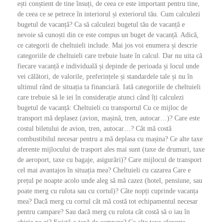
ești conștient de tine însuți, de ceea ce este important pentru tine,
de ceea ce se petrece în interiorul și exteriorul tău. Cum calculezi
bugetul de vacanță? Ca să calculezi bugetul tău de vacanță e
nevoie să cunoști din ce este compus un buget de vacanță. Adică,
ce categorii de cheltuieli include. Mai jos voi enumera și descrie
categoriile de cheltuieli care trebuie luate în calcul. Dar nu uita că
fiecare vacanță e individuală și depinde de perioada și locul unde
vei călători, de valorile, preferințele și standardele tale și nu în
ultimul rând de situația ta financiară. Iată categoriile de cheltuieli
care trebuie să le iei în considerație atunci când îți calculezi
bugetul de vacanță: Cheltuieli cu transportul Cu ce mijloc de
transport mă deplasez (avion, mașină, tren, autocar…)? Care este
costul biletului de avion, tren, autocar…? Cât mă costă
combustibilul necesar pentru a mă deplasa cu mașina? Ce alte taxe
aferente mijlocului de trasport ales mai sunt (taxe de drumuri, taxe
de aeroport, taxe cu bagaje, asigurări)? Care mijlocul de transport
cel mai avantajos în situația mea? Cheltuieli cu cazarea Care e
prețul pe noapte acolo unde aleg să mă cazez (hotel, pensiune, sau
poate merg cu rulota sau cu cortul)? Câte nopți cuprinde vacanța
mea? Dacă merg cu cortul cât mă costă tot echipamentul necesar
pentru campare? Sau dacă merg cu rulota cât costă să o iau în