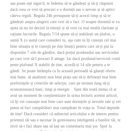
sau poate ești sigur/ă, te îndemn să te gândești și să-ți răspunzi
dacă ceea ce vrei să procuri e o dorință sau o nevoie și să aplici
căteva reguli. Regula 24h presupune să-ți acorzi timp și să te
gândești asupra alegerii care vrei să o faci. O noapte dormită te va
ajuta să nu iei decizii la emoții și să vezi cu mai multă claritate și
rațiune lucrurile. Regula 7/14 spune să-ți stabilești un plafon, o
sumă X (o sumă care consideri tu, așa cum tu îți cunoști cel mai
bine situația și te cunoști pe tine însuți) pentru care să-ți pui la
dispoziție 7 zile de gândire, dacă prețul produsului sau serviciului
pe care vrei să-l procuri îl atinge. Iar dacă produsul/serviciul costă
peste plafonul X stabilit de tine, acordă-ți 14 zile pentru a te
gândi. Se poate întâmpla ca în această perioadă să găsești oferte
mai bune, să analizezi mai bine piața sau să-ți definești mai bine
preferințele și criteriile de selecție, care pe termen lung să-ți
economisească bani, timp și energie. Sper din toată inima că ai
avut un moment de conștientizare în urma lecturii acestui articol,
că îți vei cunoaște mai bine care sunt dorințele și nevoile tale și vei
putea să faci cumpărături mai cumpătate în viața ta. Totul depinde
de tine! Dacă consideri că subiectul articolului e de interes pentru
prietenii tăi sau e necesar în gestionarea inteligentă a banilor tăi, te
invit să-i faci share sau să lași un comentariu mai jos. Spor la