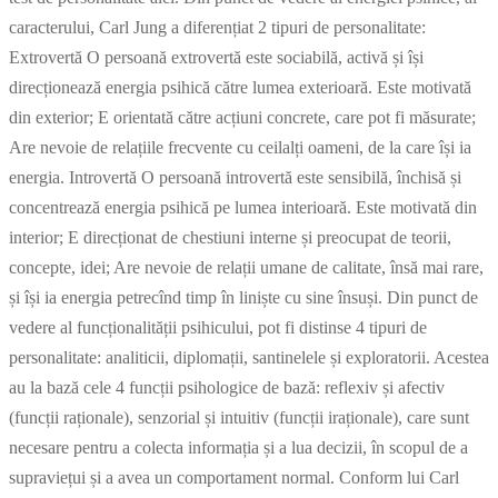
caracterului, Carl Jung a diferențiat 2 tipuri de personalitate:
Extrovertă O persoană extrovertă este sociabilă, activă și își
direcționează energia psihică către lumea exterioară. Este motivată
din exterior; E orientată către acțiuni concrete, care pot fi măsurate;
Are nevoie de relațiile frecvente cu ceilalți oameni, de la care își ia
energia. Introvertă O persoană introvertă este sensibilă, închisă și
concentrează energia psihică pe lumea interioară. Este motivată din
interior; E direcționat de chestiuni interne și preocupat de teorii,
concepte, idei; Are nevoie de relații umane de calitate, însă mai rare,
și își ia energia petrecînd timp în liniște cu sine însuși. Din punct de
vedere al funcționalității psihicului, pot fi distinse 4 tipuri de
personalitate: analiticii, diplomații, santinelele și exploratorii. Acestea
au la bază cele 4 funcții psihologice de bază: reflexiv și afectiv
(funcții raționale), senzorial și intuitiv (funcții iraționale), care sunt
necesare pentru a colecta informația și a lua decizii, în scopul de a
supraviețui și a avea un comportament normal. Conform lui Carl