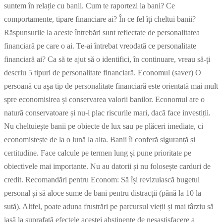
suntem în relație cu banii. Cum te raportezi la bani? Ce
comportamente, tipare financiare ai? În ce fel îți cheltui banii?
Răspunsurile la aceste întrebări sunt reflectate de personalitatea
financiară pe care o ai. Te-ai întrebat vreodată ce personalitate
financiară ai? Ca să te ajut să o identifici, în continuare, vreau să-ți
descriu 5 tipuri de personalitate financiară. Economul (saver) O
persoană cu așa tip de personalitate financiară este orientată mai mult
spre economisirea și conservarea valorii banilor. Economul are o
natură conservatoare și nu-i plac riscurile mari, dacă face investiții.
Nu cheltuiește banii pe obiecte de lux sau pe plăceri imediate, ci
economistește de la o lună la alta. Banii îi conferă siguranță și
certitudine. Face calcule pe termen lung și pune prioritate pe
obiectivele mai importante. Nu au datorii și nu folosește carduri de
credit. Recomandări pentru Econom: Să își revizuiască bugetul
personal și să aloce sume de bani pentru distracții (până la 10 la
sută). Altfel, poate aduna frustrări pe parcursul vieții și mai târziu să
iasă la suprafață efectele acestei abstinențe de nesastisfacere a