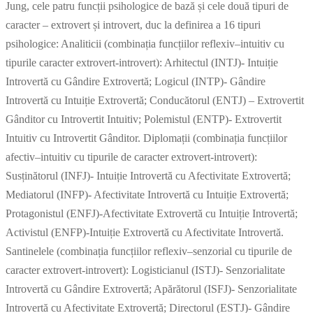
Jung, cele patru funcții psihologice de bază și cele două tipuri de
caracter – extrovert și introvert, duc la definirea a 16 tipuri
psihologice: Analiticii (combinația funcțiilor reflexiv–intuitiv cu
tipurile caracter extrovert-introvert): Arhitectul (INTJ)- Intuiție
Introvertă cu Gândire Extrovertă; Logicul (INTP)- Gândire
Introvertă cu Intuiție Extrovertă; Conducătorul (ENTJ) – Extrovertit
Gânditor cu Introvertit Intuitiv; Polemistul (ENTP)- Extrovertit
Intuitiv cu Introvertit Gânditor. Diplomații (combinația funcțiilor
afectiv–intuitiv cu tipurile de caracter extrovert-introvert):
Susținătorul (INFJ)- Intuiție Introvertă cu Afectivitate Extrovertă;
Mediatorul (INFP)- Afectivitate Introvertă cu Intuiție Extrovertă;
Protagonistul (ENFJ)-Afectivitate Extrovertă cu Intuiție Introvertă;
Activistul (ENFP)-Intuiție Extrovertă cu Afectivitate Introvertă.
Santinelele (combinația funcțiilor reflexiv–senzorial cu tipurile de
caracter extrovert-introvert): Logisticianul (ISTJ)- Senzorialitate
Introvertă cu Gândire Extrovertă; Apărătorul (ISFJ)- Senzorialitate
Introvertă cu Afectivitate Extrovertă; Directorul (ESTJ)- Gândire