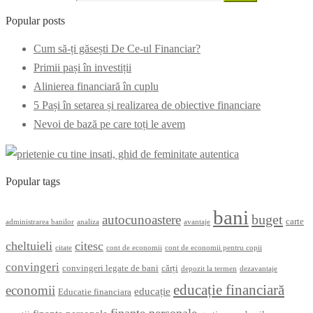
Popular posts
Cum să-ți găsești De Ce-ul Financiar?
Primii pași în investiții
Alinierea financiară în cuplu
5 Pași în setarea și realizarea de obiective financiare
Nevoi de bază pe care toți le avem
Popular tags
bani
buget
autocunoastere
carte
administrarea banilor
analiza
avantaje
cheltuieli
citesc
citate
cont de economii
cont de economii pentru copii
convingeri
convingeri legate de bani
cărți
depozit la termen
dezavantaje
educație financiară
economii
educație
Educatie financiara
finanțe personale