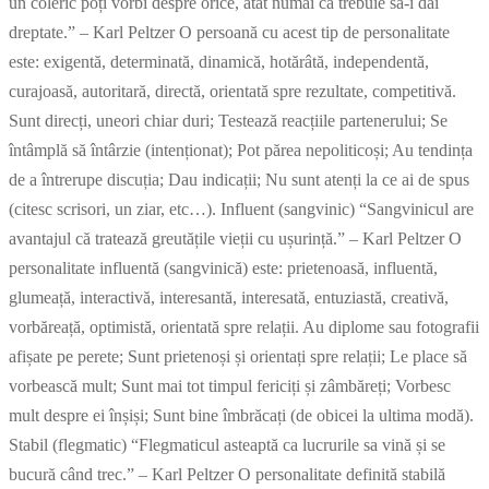
un coleric poți vorbi despre orice, atât numai că trebuie să-i dai
dreptate.” – Karl Peltzer O persoană cu acest tip de personalitate
este: exigentă, determinată, dinamică, hotărâtă, independentă,
curajoasă, autoritară, directă, orientată spre rezultate, competitivă.
Sunt direcți, uneori chiar duri; Testează reacțiile partenerului; Se
întâmplă să întârzie (intenționat); Pot părea nepoliticoși; Au tendința
de a întrerupe discuția; Dau indicații; Nu sunt atenți la ce ai de spus
(citesc scrisori, un ziar, etc…). Influent (sangvinic) “Sangvinicul are
avantajul că tratează greutățile vieții cu ușurință.” – Karl Peltzer O
personalitate influentă (sangvinică) este: prietenoasă, influentă,
glumeață, interactivă, interesantă, interesată, entuziastă, creativă,
vorbăreață, optimistă, orientată spre relații. Au diplome sau fotografii
afișate pe perete; Sunt prietenoși și orientați spre relații; Le place să
vorbească mult; Sunt mai tot timpul fericiți și zâmbăreți; Vorbesc
mult despre ei înșiși; Sunt bine îmbrăcați (de obicei la ultima modă).
Stabil (flegmatic) “Flegmaticul asteaptă ca lucrurile sa vină și se
bucură când trec.” – Karl Peltzer O personalitate definită stabilă