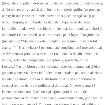
(flegmatică) o putem descrie ca: loială, sentimentală, timidă/modestă,
de încredere, pragmatică, răbdătoare, care oferă sprijin. Au poze pe
pereți; În unele cazuri numele gravat pe o placă pe ușă sau/și pe
birou; Resping schimbările neașteptate; După ce își depășesc
inhibițiile inițiale devin deschiși și prietenoși; Sunt buni ascultători și
răbdători; Le este dificil să se promoveze pe ei înșiși. Conștiincios
(melancolic) “Melancolia este un daltonism al minții în care totul
este gri.” – Karl Peltzer O personalitate conștiincioasă (melancolică)
se diferențiază prin aceea că e: precisă, atentă la detalii, temeinică,
timidă, ordonată, competentă, disciplinată, prudentă, critică.
Lucrează într-un birou curat și ordonat; Este foarte punctual și bine
pregătit pentru vizită; A citit în detaliu materialele pe care le-ai trimis
înainte de ședință; Preferă relații formale; Are un comportament
exact și reținut, dar va fi politicos și diplomat; Nu este dispus să
încerce produse noi. Dacă nu ești sigur/sigură de ce tip de
personalităte ai din punct de vedere al temperamentului, poți face un
test de personalitate aici. Din punct de vedere al energiei psihice, al