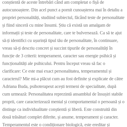
conștientă de aceste întrebări când am completat o fișă de
autocunoaștere. Din acel punct a pornit cunoașterea mai în detaliu a
propriei personalități, studiind subiectul, făcând teste de personalitate
și fiind sinceră cu mine însumi. Știu că există un amalgam de
informații și teste de personalitate, care te bulversează. Ca să te ajut
să-ți identifici cu ușurință tipul tău de personalitate, în continuare,
vreau să-ți descriu concret și succint tipurile de personalități în
funcție de 3 criterii: temperament, caracter sau energie psihică și
funcționalități ale psihicului. Pentru început vreau să fac o
clarificare: Ce este mai exact personalitatea, temperamentul și
caracterul? Mie mi-a plăcut cum au fost definite și explicate de către
Adriana Buda, psihoterapeut acești termeni de specialitate, după
cum urmează: Personalitatea reprezintă ansamblul de însușiri stabile
proprii, care caracterizează mental și comportamental o persoană și o
distinge ca individualitate conștientă și liberă. Este construită din
două trăsături complet diferite, și anume, temperament și caracter.
Temperamentul este o condiționare biologică, este ereditar și