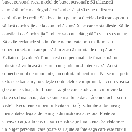
buget personal (vezi model de buget personal); Să plătească
cumpărăturile mai degrabă cu bani cash și să evite utilizarea
cardurilor de credit; Să aloce timp pentru a decide dacă este oportun
să facă o achiziție de la o anumită sumă X pe care o stabilește. Să fie
conștient dacă achiziția îi aduce valoare adăugată în viața sa sau nu;
Să evite reclamele și plimbările nemotivate prin mall-uri sau
supermarket-uri, care pot să-i trezească dorința de cumpărare.
Evitatorul (avoider) Tipul acesta de personalitate financiară nu
iubește să vorbească despre bani și nici nu-l interesează. Acest
subiect e unul neimportant și inconfortabil pentru el. Nu se uită peste
extrasele bancare, nu citește contractele de împrumut, nici nu vrea să
știe care e situația lui financiară. Știe care e adevărul cu privire la
starea sa financiară, dar se simte mai bine dacă ,,închide ochii și nu
vede”. Recomandări pentru Evitator: Să își schimbe atitudinea și
mentalitatea legată de bani și administrarea acestora. Poate să
citească cărți, articole, cursuri de educație financiară; Să elaboreze
un buget personal, care poate să-l ajute să înțeleagă care este fluxul