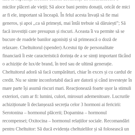
micilor plăceri ale vieții; Să aloce bani pentru donații, oricât de mici
ar fi ele, important să înceapă. În felul acesta învață să fie mai
generos, și apoi ,,ca să primești, mai întâi trebuie să dăruiești”; Să
facă investiții care presupun și riscuri. Aceasta îi va permite să se
bucure de roadele banilor agonisiți și să primească o doză de
relaxare. Cheltuitorul (spender) Acestui tip de personalitate
financiară îi este caracteristică dorința de a se simți important făcând
o achiziție de lux/de brand, în tred sau de ultimă generație.
Cheltuitorul adoră să facă cumpărături, chiar în exces și cu cardul de
credit. Nu se simte inconfortabil dacă are datorii și când investește în
mare parte își asumă riscuri mari. Reacționează foarte ușor la stimuli
exteriori, cum ar fi: lumini, culori, mirosuri ademenitoare. Lucrurile
achiziționate îi declanșează secreția celor 3 hormoni ai fericirii:
Serotonina – hormonul plăcerii; Dopamina – hormonul
recompensei; Oxitocina – hormonul relațiilor sociale. Recomandări
pentru Cheltuitor: Să ducă evidența cheltuielilor și să folosească un