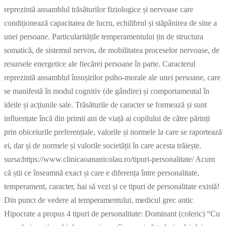
reprezintă ansamblul trăsăturilor fiziologice și nervoase care
condiționează capacitatea de lucru, echilibrul și stăpânirea de sine a
unei persoane. Particularitățile temperamentului țin de structura
somatică, de sistemul nervos, de mobilitatea proceselor nervoase, de
resursele energetice ale fiecărei persoane în parte. Caracterul
reprezintă ansamblul însușirilor psiho-morale ale unei persoane, care
se manifestă în modul cognitiv (de gândire) și comportamental în
ideile și acțiunile sale. Trăsăturile de caracter se formează și sunt
influențate încă din primii ani de viață ai copilului de către părinți
prin obiceiurile preferențiale, valorile și normele la care se raportează
ei, dar și de normele și valorile societății în care acesta trăiește.
sursa:https://www.clinicaoananicolau.ro/tipuri-personalitate/ Acum
că știi ce înseamnă exact și care e diferența între personalitate,
temperament, caracter, hai să vezi și ce tipuri de personalitate există!
Din punct de vedere al temperamentului, medicul grec antic
Hipocrate a propus 4 tipuri de personalitate: Dominant (coleric) “Cu