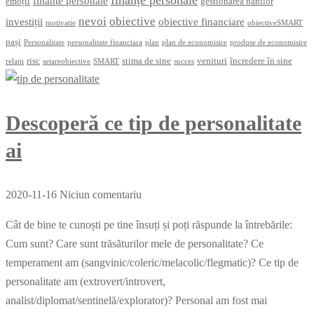
finante personale
emoții
gestionarea banilor
nevoi
obiective
investiții
obiective financiare
motivatie
obiectiveSMART
pași
Personalitate
personalitate financiara
plan
plan de economisire
produse de economisire
risc
stima de sine
venituri
încredere în sine
relatii
setareobiective
SMART
succes
Descoperă ce tip de personalitate
ai
2020-11-16
Niciun comentariu
Cât de bine te cunoști pe tine însuți și poți răspunde la întrebările:
Cum sunt? Care sunt trăsăturilor mele de personalitate? Ce
temperament am (sangvinic/coleric/melacolic/flegmatic)? Ce tip de
personalitate am (extrovert/introvert,
analist/diplomat/sentinelă/explorator)? Personal am fost mai