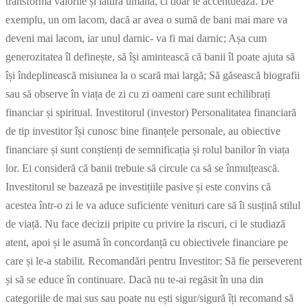
transformă valorile și latura umană, ci doar le accentuează. De
exemplu, un om lacom, dacă ar avea o sumă de bani mai mare va
deveni mai lacom, iar unul darnic- va fi mai darnic; Așa cum
generozitatea îl definește, să își amintească că banii îl poate ajuta să
își îndeplinească misiunea la o scară mai largă; Să găsească biografii
sau să observe în viața de zi cu zi oameni care sunt echilibrați
financiar și spiritual. Investitorul (investor) Personalitatea financiară
de tip investitor își cunosc bine finanțele personale, au obiective
financiare și sunt conștienți de semnificația și rolul banilor în viața
lor. Ei consideră că banii trebuie să circule ca să se înmulțească.
Investitorul se bazează pe investițiile pasive și este convins că
acestea într-o zi le va aduce suficiente venituri care să îi susțină stilul
de viață. Nu face decizii pripite cu privire la riscuri, ci le studiază
atent, apoi și le asumă în concordanță cu obiectivele financiare pe
care și le-a stabilit. Recomandări pentru Investitor: Să fie perseverent
și să se educe în continuare. Dacă nu te-ai regăsit în una din
categoriile de mai sus sau poate nu ești sigur/sigură îți recomand să