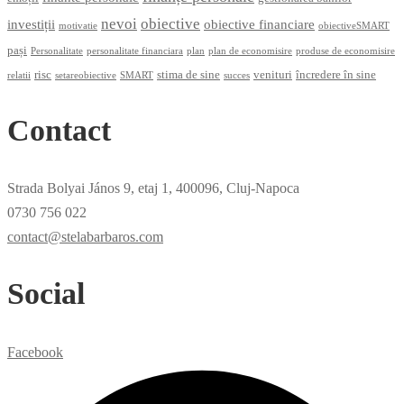
nevoi
obiective
investiții
obiective financiare
motivatie
obiectiveSMART
pași
Personalitate
personalitate financiara
plan
plan de economisire
produse de economisire
risc
stima de sine
venituri
încredere în sine
relatii
setareobiective
SMART
succes
Contact
Strada Bolyai János 9, etaj 1, 400096, Cluj-Napoca
0730 756 022
contact@stelabarbaros.com
Social
Facebook