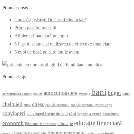
Popular posts
Cum să-ți găsești De Ce-ul Financiar?
Primii pași în investiții
Alinierea financiară în cuplu
5 Pași în setarea și realizarea de obiective financiare
Nevoi de bază pe care toți le avem
Popular tags
bani
buget
autocunoastere
carte
administrarea banilor
analiza
avantaje
cheltuieli
citesc
citate
cont de economii
cont de economii pentru copii
convingeri
convingeri legate de bani
cărți
depozit la termen
dezavantaje
educație financiară
economii
educație
Educatie financiara
finanțe personale
finante personale
emoții
gestionarea banilor