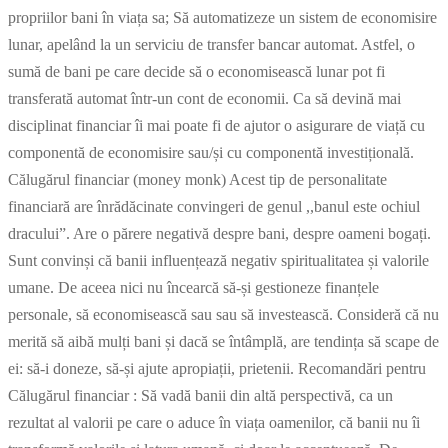
propriilor bani în viața sa; Să automatizeze un sistem de economisire
lunar, apelând la un serviciu de transfer bancar automat. Astfel, o
sumă de bani pe care decide să o economisească lunar pot fi
transferată automat într-un cont de economii. Ca să devină mai
disciplinat financiar îi mai poate fi de ajutor o asigurare de viață cu
componentă de economisire sau/și cu componentă investițională.
Călugărul financiar (money monk) Acest tip de personalitate
financiară are înrădăcinate convingeri de genul ,,banul este ochiul
dracului”. Are o părere negativă despre bani, despre oameni bogați.
Sunt convinși că banii influențează negativ spiritualitatea și valorile
umane. De aceea nici nu încearcă să-și gestioneze finanțele
personale, să economisească sau sau să investească. Consideră că nu
merită să aibă mulți bani și dacă se întâmplă, are tendința să scape de
ei: să-i doneze, să-și ajute apropiații, prietenii. Recomandări pentru
Călugărul financiar : Să vadă banii din altă perspectivă, ca un
rezultat al valorii pe care o aduce în viața oamenilor, că banii nu îi