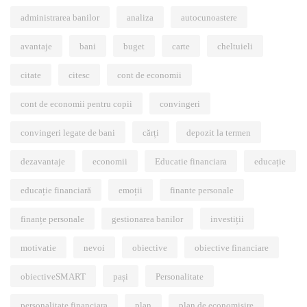
administrarea banilor
analiza
autocunoastere
avantaje
bani
buget
carte
cheltuieli
citate
citesc
cont de economii
cont de economii pentru copii
convingeri
convingeri legate de bani
cărți
depozit la termen
dezavantaje
economii
Educatie financiara
educație
educație financiară
emoții
finante personale
finanțe personale
gestionarea banilor
investiții
motivatie
nevoi
obiective
obiective financiare
obiectiveSMART
pași
Personalitate
personalitate financiara
plan
plan de economisire