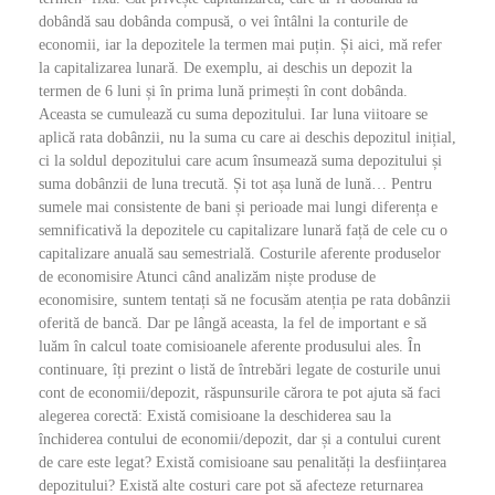
dobândă sau dobânda compusă, o vei întâlni la conturile de
economii, iar la depozitele la termen mai puțin. Și aici, mă refer
la capitalizarea lunară. De exemplu, ai deschis un depozit la
termen de 6 luni și în prima lună primești în cont dobânda.
Aceasta se cumulează cu suma depozitului. Iar luna viitoare se
aplică rata dobânzii, nu la suma cu care ai deschis depozitul inițial,
ci la soldul depozitului care acum însumează suma depozitului și
suma dobânzii de luna trecută. Și tot așa lună de lună… Pentru
sumele mai consistente de bani și perioade mai lungi diferența e
semnificativă la depozitele cu capitalizare lunară față de cele cu o
capitalizare anuală sau semestrială. Costurile aferente produselor
de economisire Atunci când analizăm niște produse de
economisire, suntem tentați să ne focusăm atenția pe rata dobânzii
oferită de bancă. Dar pe lângă aceasta, la fel de important e să
luăm în calcul toate comisioanele aferente produsului ales. În
continuare, îți prezint o listă de întrebări legate de costurile unui
cont de economii/depozit, răspunsurile cărora te pot ajuta să faci
alegerea corectă: Există comisioane la deschiderea sau la
închiderea contului de economii/depozit, dar și a contului curent
de care este legat? Există comisioane sau penalități la desființarea
depozitului? Există alte costuri care pot să afecteze returnarea