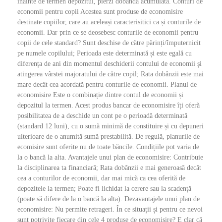
înainte de termen depozitul, pierzi dobânda acumulată. Conturi de
economii pentru copii Acestea sunt produse de economisire
destinate copiilor, care au aceleași caracterisitici ca și conturile de
economii. Dar prin ce se deosebesc conturile de economii pentru
copii de cele standard? Sunt deschise de către părinți/împuternicit
pe numele copilului; Perioada este determinată și este egală cu
diferența de ani din momentul deschiderii contului de economii și
atingerea vârstei majoratului de către copil; Rata dobânzii este mai
mare decât cea acordată pentru conturile de economii. Planul de
economisire Este o combinație dintre contul de economii și
depozitul la termen. Acest produs bancar de economisire îți oferă
posibilitatea de a deschide un cont pe o perioadă determinată
(standard 12 luni), cu o sumă minimă de constituire și cu depuneri
ulterioare de o anumită sumă prestabilită. De regulă, planurile de
ecomisire sunt oferite nu de toate băncile. Condițiile pot varia de
la o bancă la alta. Avantajele unui plan de economisire: Contribuie
la disciplinarea ta financiară; Rata dobânzii e mai generoasă decât
cea a conturilor de economii, dar mai mică ca cea oferită de
depozitele la termen; Poate fi lichidat la cerere sau la scadență
(poate să difere de la o bancă la alta). Dezavantajele unui plan de
economisire: Nu permite retrageri. În ce situații și pentru ce nevoi
sunt potrivite fiecare din cele 4 produse de economisire? E clar că