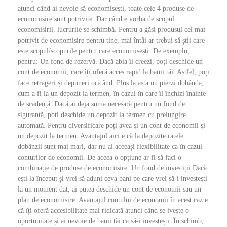
atunci când ai nevoie să economisești, toate cele 4 produse de
economisire sunt potrivite. Dar când e vorba de scopul
economisirii, lucrurile se schimbă. Pentru a găsi produsul cel mai
potrivit de economisire pentru tine, mai întâi ar trebui să știi care
este scopul/scopurile pentru care economisești. De exemplu,
pentru: Un fond de rezervă. Dacă abia îl creezi, poți deschide un
cont de economii, care îți oferă acces rapid la banii tăi. Astfel, poți
face retrageri și depuneri oricând. Plus la asta nu pierzi dobânda,
cum a fi la un depozit la termen, în cazul în care îl închizi înainte
de scadență. Dacă ai deja suma necesară pentru un fond de
siguranță, poți deschide un depozit la termen cu prelungire
automată. Pentru diversificare poți avea și un cont de economii și
un depozit la termen. Avantajul aici e că la depozite ratele
dobânzii sunt mai mari, dar nu ai aceeași flexibilitate ca în cazul
conturilor de economii. De aceea o opțiune ar fi să faci o
combinație de produse de economisire. Un fond de investiții Dacă
ești la început și vrei să aduni ceva bani pe care vrei să-i investești
la un moment dat, ai putea deschide un cont de economii sau un
plan de economisire. Avantajul contului de economii în acest caz e
că îți oferă accesibilitate mai ridicată atunci când se ivește o
oportunitate și ai nevoie de banii tăi ca să-i investești. În schimb,