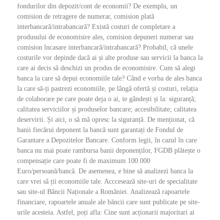
fondurilor din depozit/cont de economii? De exemplu, un
comision de retragere de numerar, comision plată
interbancară/intrabancară? Există costuri de completare a
produsului de economisire ales, comision depuneri numerar sau
comision încasare interbancară/intrabancară? Probabil, că unele
costurile vor depinde dacă ai și alte produse sau servicii la banca la
care ai decis să deschizi un produs de economisire. Cum să alegi
banca la care să depui economiile tale? Când e vorba de ales banca
la care să-ți pastrezi economiile, pe lângă ofertă și costuri, relația
de colaborare pe care poate deja o ai, te gândești și la: siguranță;
calitatea serviciilor și produselor bancare; accesibilitate; calitatea
deservirii. Și aici, o să mă opresc la siguranță. De menționat, că
banii fiecărui deponent la bancă sunt garantați de Fondul de
Garantare a Depozitelor Bancare. Conform legii, în cazul în care
banca nu mai poate rambursa banii deponenților, FGDB plătește o
compensație care poate fi de maximum 100.000
Euro/persoană/bancă. De asemenea, e bine să analizezi banca la
care vrei să ții economiile tale. Acccesează site-uri de specialitate
sau site-ul Băncii Naționale a României. Analizează rapoartele
financiare, rapoartele anuale ale băncii care sunt publicate pe site-
urile acesteia. Astfel, poți afla: Cine sunt acționarii majoritari ai