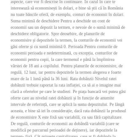
aspecte, care vor fi descrise în continuare. În cazul în care te
interesează să economisești în dolari, e bine să știi că în România
nu toate băncile oferă, de exemplu, conturi de economii în dolari.
Suma minimă de deschidere Pentru a deschide un cont de
economii sau un depozit la termen, e nevoie de o sumă minimă de
deschidere obligatorie. Spre deosebire, de planurile de
economisire și depozitele la termen, la conturile de economii vei
găsi oferte și cu sumă minimă 0. Perioada Pentru conturile de
economii perioada e nedeterminată, cu excepția, conturilor de
economii pentru copii, la care termenul e până la împlinirea
vârstei de 18 ani a copilului. Pentru planurile de economisire, de
regulă, 12 luni, iar pentru depozitele la termen alegerea e foarte
mare de la 1 lună până la 36 luni. Rata dobânzii Nivelul ratei
dobânzii trebuie raportat la rata inflației, ca să ai o imagine mai
clară a ofertelor pe care le studiezi. Pe piața bancară vei putea găsi
oferte care au nivelul ratei dobânzii și în funcție de anumite
intervale de referință, care se aplică la suma depozitului. Pe lângă
aceasta, e bine să iei în considerație, dacă rata dobânzii la produsul
de economisire X este fixă sau variabilă, cu sau fără capitalizare.
De regulă, conturile de economii au dobândă variabilă (care se
modifică pe parcursul perioadei de deținere), iar depozitele la
termen- fixă. Cât privește capitalizarea, care ar fi dobânda la