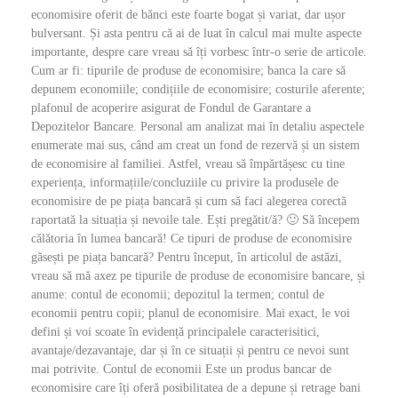
economisire oferit de bănci este foarte bogat și variat, dar ușor
bulversant. Și asta pentru că ai de luat în calcul mai multe aspecte
importante, despre care vreau să îți vorbesc într-o serie de articole.
Cum ar fi: tipurile de produse de economisire; banca la care să
depunem economiile; condițiile de economisire; costurile aferente;
plafonul de acoperire asigurat de Fondul de Garantare a
Depozitelor Bancare. Personal am analizat mai în detaliu aspectele
enumerate mai sus, când am creat un fond de rezervă și un sistem
de economisire al familiei. Astfel, vreau să împărtășesc cu tine
experiența, informațiile/concluziile cu privire la produsele de
economisire de pe piața bancară și cum să faci alegerea corectă
raportată la situația și nevoile tale. Ești pregătit/ă? 🙂 Să începem
călătoria în lumea bancară! Ce tipuri de produse de economisire
găsești pe piața bancară? Pentru început, în articolul de astăzi,
vreau să mă axez pe tipurile de produse de economisire bancare, și
anume: contul de economii; depozitul la termen; contul de
economii pentru copii; planul de economisire. Mai exact, le voi
defini și voi scoate în evidență principalele caracterisitici,
avantaje/dezavantaje, dar și în ce situații și pentru ce nevoi sunt
mai potrivite. Contul de economii Este un produs bancar de
economisire care îți oferă posibilitatea de a depune și retrage bani