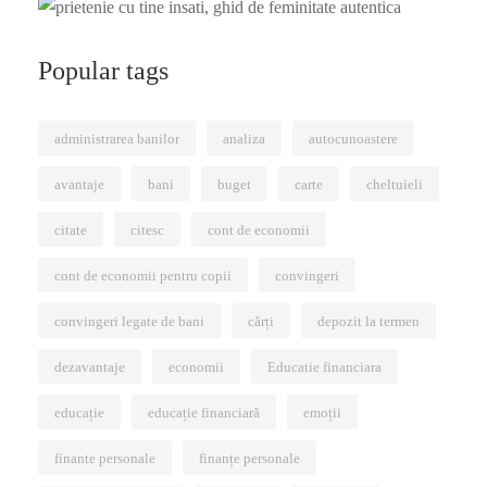
Popular tags
administrarea banilor
analiza
autocunoastere
avantaje
bani
buget
carte
cheltuieli
citate
citesc
cont de economii
cont de economii pentru copii
convingeri
convingeri legate de bani
cărți
depozit la termen
dezavantaje
economii
Educatie financiara
educație
educație financiară
emoții
finante personale
finanțe personale