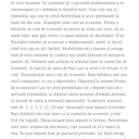
în orice moment. Se constituie pe o perioadă nedeterminată și te
remunerează cu o dobândă la sfârșitul lunii. Sunt cele mai la
îndemână, așa cum îți oferă flexibilitate și acces permanent la
banii tăi din cont. Avantajele unui cont de economii: Pentru a
deschide un cont de economii ai nevoie de sume mai mici, iar la
unele bănci poți găsi oferte cu sumă minimă de deschidere- 0 lei;
Perioada contului de economii e nedeterminată, astfel, tu decizi
când vrei sau nu să-l închizi; Posibilitatea de a depune și retrage
bani în orice moment îți conferă mai multă libertate în utilizarea
banilor tăi; Dobânda este achitată la sfârșitul lunii în contul tău de
economii, în funcție de suma de bani care ai avut-o în fiecare zi în
cont. Dezavantajele unui cont de economii: Rata dobânzii este mai
mică comparativ cu cea a depozitelor. Depozitul la termen Produs
de economisire care îți oferă posibilitatea de a depune bani pe o
perioadă prestabilită, la sfârșitul căreia primești dobânda aferentă,
în funcție de suma și termenul depozitului. Scadențele standard
sunt de: 1, 2, 3, 6, 12, 24 luni. Avantajele unui depozit la termen:
Rata dobânzii este mai mare ca la conturile de economii și este
fixă (de regulă). Dezavantajele unui depozit la termen: Necesitatea
unei sume minime de deschidere, care variază de la o bancă la
alta; Nu poți depune bani pe parcursul perioadei. Iar dacă retragi