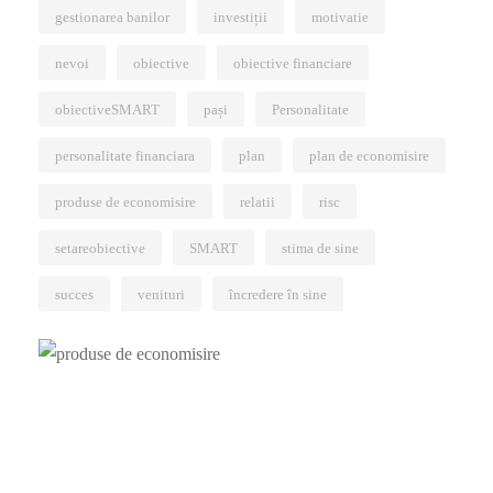
gestionarea banilor
investiții
motivatie
nevoi
obiective
obiective financiare
obiectiveSMART
pași
Personalitate
personalitate financiara
plan
plan de economisire
produse de economisire
relatii
risc
setareobiective
SMART
stima de sine
succes
venituri
încredere în sine