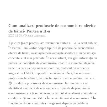
Cum analizezi produsele de economisire oferite
de bănci- Partea a II-a
2020-12-08
Niciun comentariu
Așa cum ți-am promis, am revenit cu Partea a II-a la acest subiect.
În Partea I am vorbit despre tipurile de produse de economisire
oferite de bănci, avantajele/dezavantajele acestora și în ce situații
concrete sunt mai potrivite. În acest articol, vei găsi informații cu
privire la: condițiile de economisire; costurile aferente; alegerea
băncii la care să depunem economiile; plafonul de acoperire
asigurat de FGDB; impozitul pe dobândă. Deci, hai să trecem
propriu-zis la subiect, pe puncte, așa cum am enumerat mai sus!
🙂 Condițiile produselor de economisire Din moment ce ai
identificat nevoia ta de economisire și tipurile de produse de
economisire care ți se potrivesc, e timpul să analizezi mai detaliat
condițiile. Și anume: Valuta În ce valută vrei să economisești? În
funcție de răspuns vei putea merge mai departe pe celelalte