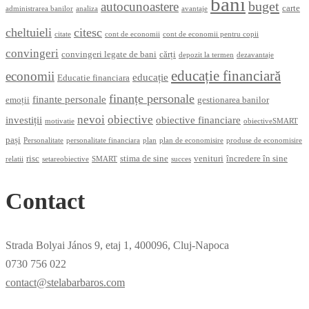
bani
buget
autocunoastere
carte
administrarea banilor
analiza
avantaje
cheltuieli
citesc
citate
cont de economii
cont de economii pentru copii
convingeri
convingeri legate de bani
cărți
depozit la termen
dezavantaje
educație financiară
economii
educație
Educatie financiara
finanțe personale
finante personale
emoții
gestionarea banilor
nevoi
obiective
investiții
obiective financiare
motivatie
obiectiveSMART
pași
Personalitate
personalitate financiara
plan
plan de economisire
produse de economisire
risc
stima de sine
venituri
încredere în sine
relatii
setareobiective
SMART
succes
Contact
Strada Bolyai János 9, etaj 1, 400096, Cluj-Napoca
0730 756 022
contact@stelabarbaros.com