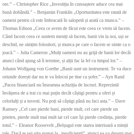
ore.” – Christopher Rice „Investiția în cunoaștere aduce cea mai
bună dobândă.” – Benjamin Franklin „Oportunitatea este ratată de
oameni pentru că este îmbracată în salopetă și arată ca munca.” –
Thomas Edison „Ceea ce avem de făcut este ceea ce vrem să facem.
Când facem ceea ce suntem meniți să facem, banii vin la noi, uși se
deschid, ne simțim folositori, și munca pe care o facem se simte ca o
joacă.” – Julia Cameron „Mulți oameni nu au grijă de banii lor decât
atunci când ajung să îi termine, și alții fac la fel cu timpul lor.” –
Johann Wolfgang von Goethe „Banii sunt un instrument. Te va duce
oriunde dorești dar nu te va înlocui pe tine ca șofer.” – Ayn Rand
„Pacea financiară nu înseamna achiziția de lucruri. Reprezintă
învățarea de a trai cu mai puțin decât câștigi pentru a oferi și
celorlalți și a investi. Nu poți să câștigi până nu faci asta.” – Dave
Ramsey „Cel care pierde bani, pierde mult, cel care pierde un
prieten, pierde mult mai mult iar cel care își pierde credința, pierde
totul.” – Eleanor Roosevelt „Belșugul este starea interioară a minții
tale. Dacă te vei uita numai la „insuficiență”, atunci ea va deveni mai