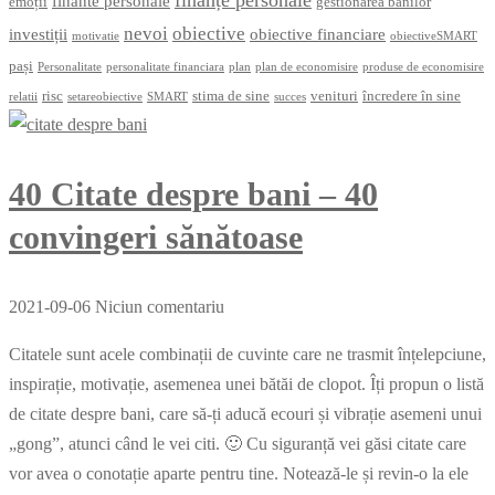
finante personale
emoții
gestionarea banilor
nevoi
obiective
investiții
obiective financiare
motivatie
obiectiveSMART
pași
Personalitate
personalitate financiara
plan
plan de economisire
produse de economisire
risc
stima de sine
venituri
încredere în sine
relatii
setareobiective
SMART
succes
40 Citate despre bani – 40
convingeri sănătoase
2021-09-06
Niciun comentariu
Citatele sunt acele combinații de cuvinte care ne trasmit înțelepciune,
inspirație, motivație, asemenea unei bătăi de clopot. Îți propun o listă
de citate despre bani, care să-ți aducă ecouri și vibrație asemeni unui
„gong”, atunci când le vei citi. 🙂 Cu siguranță vei găsi citate care
vor avea o conotație aparte pentru tine. Notează-le și revin-o la ele