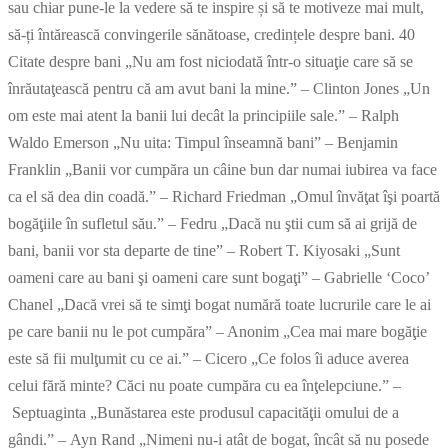
sau chiar pune-le la vedere să te inspire și să te motiveze mai mult,
să-ți întărească convingerile sănătoase, credințele despre bani. 40
Citate despre bani „Nu am fost niciodată într-o situaţie care să se
înrăutaţească pentru că am avut bani la mine.” – Clinton Jones „Un
om este mai atent la banii lui decât la principiile sale.” – Ralph
Waldo Emerson „Nu uita: Timpul înseamnă bani” – Benjamin
Franklin „Banii vor cumpăra un câine bun dar numai iubirea va face
ca el să dea din coadă.” – Richard Friedman „Omul învăţat îşi poartă
bogăţiile în sufletul său.” – Fedru „Dacă nu ştii cum să ai grijă de
bani, banii vor sta departe de tine” – Robert T. Kiyosaki „Sunt
oameni care au bani şi oameni care sunt bogaţi” – Gabrielle ‘Coco’
Chanel „Dacă vrei să te simţi bogat numără toate lucrurile care le ai
pe care banii nu le pot cumpăra” – Anonim „Cea mai mare bogăţie
este să fii mulţumit cu ce ai.” – Cicero „Ce folos îi aduce averea
celui fără minte? Căci nu poate cumpăra cu ea înţelepciune.” –
Septuaginta „Bunăstarea este produsul capacităţii omului de a
gândi.” – Ayn Rand „Nimeni nu-i atât de bogat, încât să nu posede