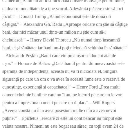
Cameron „Banii nu au fost niciodată o mare motivaţie pentru mine,
ci doar o modalitate de a ţine scorul. Adevărata plăcere este să joci
jocul.” – Donald Trump „Banul economisit este de două ori
câştigat.” – Alexandru Gh. Radu „Aproape oricare om ştie să câştige
bani, dar nici măcar unul dintr-un milion nu ştie cum să-i
cheltuiască.” – Hnery David Thoreau „Nu numai timp înseamnă
bani, ci şi sănătate; iar banii nu-i poţi niciodată schimba în sănătate.”
– Aleksandr Peşkin „Banii care vin prea uşor se duc tot atât de
uşor.” – Honore de Balzac „Dacă banul pentru dumneavoastră este
speranţa de independenţă, aceasta nu va fi niciodată el. Singura
siguranţă pe care un om o va avea în această lume este o rezervă de
cunoştinţe, experienţă şi capacitatea.” – Henry Ford „Prea mulți
oameni cheltuie banii pe care nu îi au, pe lucruri pe care nu le vor,
pentru a impresiona oameni pe care nu îi plac.” – Will Rogers
„Averea constă nu în a avea posesiuni multe ci în a avea nevoi
puține.” – Epictetus „Fiecare zi este un cont bancar iar timpul este
valuta noastra. Nimeni nu este bogat sau sărac, cu toții avem 24 de