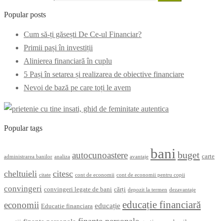
Popular posts
Cum să-ți găsești De Ce-ul Financiar?
Primii pași în investiții
Alinierea financiară în cuplu
5 Pași în setarea și realizarea de obiective financiare
Nevoi de bază pe care toți le avem
Popular tags
bani
buget
autocunoastere
carte
administrarea banilor
analiza
avantaje
cheltuieli
citesc
citate
cont de economii
cont de economii pentru copii
convingeri
convingeri legate de bani
cărți
depozit la termen
dezavantaje
educație financiară
economii
educație
Educatie financiara
finanțe personale