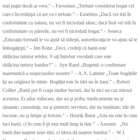
mai puţin decât ar vrea.” – Favorinus „Trebuie considerat bogat cel
care-i încredinţat că are ce-i trebuie.” – Eusebius „Dacă vei trăi în
conformitate cu natura, nu vei fi niciodată sărac; dacă însă vei trăi în
conformitate cu părerile, nu vei fi niciodată bogat.” – Seneca
„Educaţia formală te va ajută să trăieşti, autoeducaţia te va ajuta să te
îmbogăţeşti.” – Jim Rohn „Deci, credeţi că banii este
rădăcina tuturor relelor. V-aţi întrebat vreodată care este
rădăcina tuturor banilor?” – Ayn Rand „Bugetul: o confirmare
matematică a suspiciunilor noastre.” – A.A. Latimer „Toate bogățiile
îşi au originea în minte. Bogăția este în idei nu în bani.” – Robert
Collier „Banii pot fi coaja multor lucruri, dar în nici un caz miezul
acestora. Ei aduc mâncare, dar nu şi pofta; medicamente nu şi
sănatate; cunostinţe, nu şi prieteni; servitori, dar nu loialitate; zile de
bucurie, nu şi linişte şi fericire.” – Henrik Ibsen „Arta nu este în cum
faci banii, ci în cum îi ţii mai mult timp la tine.” – Anonim „Nu
banii dau naştere unei idei, ci ideea dă naştere banilor.” – W.J.