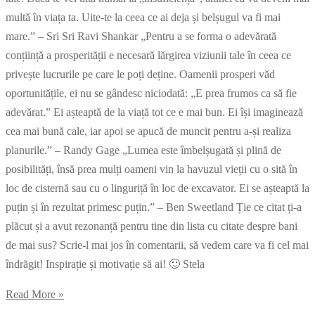
multă în viața ta. Uite-te la ceea ce ai deja și belșugul va fi mai
mare.” – Sri Sri Ravi Shankar „Pentru a se forma o adevărată
conțiință a prosperității e necesară lărgirea viziunii tale în ceea ce
privește lucrurile pe care le poți deține. Oamenii prosperi văd
oportunitățile, ei nu se gândesc niciodată: „E prea frumos ca să fie
adevărat.” Ei așteaptă de la viață tot ce e mai bun. Ei își imaginează
cea mai bună cale, iar apoi se apucă de muncit pentru a-și realiza
planurile.” – Randy Gage „Lumea este îmbelșugată și plină de
posibilități, însă prea mulți oameni vin la havuzul vieții cu o sită în
loc de cisternă sau cu o linguriță în loc de excavator. Ei se așteaptă la
puțin și în rezultat primesc puțin.” – Ben Sweetland Ție ce citat ți-a
plăcut și a avut rezonanță pentru tine din lista cu citate despre bani
de mai sus? Scrie-l mai jos în comentarii, să vedem care va fi cel mai
îndrăgit! Inspirație și motivație să ai! 🙂 Stela
Read More »