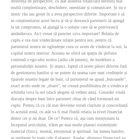
diferența de perspective, cu atât alinerea financiară necesită mai
multă conștientizare, deschidere, onestitate și comunicare. Și nu e
nimic rău sau greșit în a avea perspective diferite. Important e să
se conștientizeze acest lucru și să-și dorească partenerii să ajungă
la un compromis, să ajungă la o soluție care să se potrivească
amândurora. Aici vreau să punctez ceva important! Relația de
cuplu e cea mai vindecătoare relație pentru noi, pentru că
partenerul nostru ne oglindește ceea ce avem de vindecat la noi, la
copilul nostru interior. Aceasta ne oferă un spațiu de șlefuire
continuă a ego-ului nostru (atâta cât putem), de modelare a
personalității noastre. Și atunci, faptul că avem păreri diferite față
de gestionarea banilor și ne putem da seama care sunt credințele și
tiparele noastre legate de bani, că partenerul ne apasă „butoanele”,
exact acolo unde ne „doare”, ne crează posibilitatea de a vindeca și
schimba ceva la noi (dacă alegem să vedem asta). Consider vitală
discuția despre bani între parteneri chiar de când formează un
cuplu. Pentru că cu cât mai devreme există claritate și concordanță
în această zonă, cu atât va fi mai fluidă relația la nivel financiar
dintre cei și nu doar. De ce? Pentru că, așa cum menționam la
începutul articolului, trăim pe mai multe planuri existențiale:
material (fizic), mental, emoțional și spiritual. Iar lumea banilor,
se regăsește în toate cele 4 planuri. Așadar, alinierea financiară va