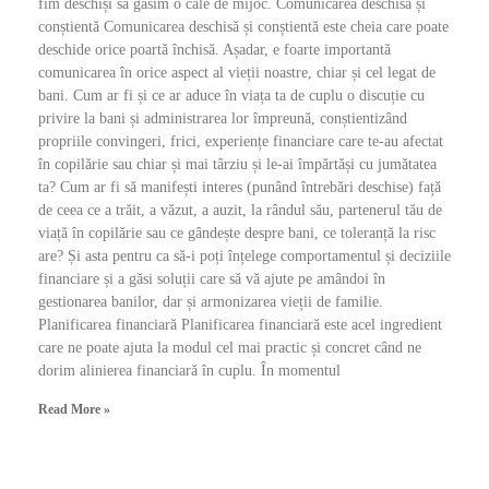
fim deschiși să găsim o cale de mijoc. Comunicarea deschisă și
conștientă Comunicarea deschisă și conștientă este cheia care poate
deschide orice poartă închisă. Așadar, e foarte importantă
comunicarea în orice aspect al vieții noastre, chiar și cel legat de
bani. Cum ar fi și ce ar aduce în viața ta de cuplu o discuție cu
privire la bani și administrarea lor împreună, conștientizând
propriile convingeri, frici, experiențe financiare care te-au afectat
în copilărie sau chiar și mai târziu și le-ai împărtăși cu jumătatea
ta? Cum ar fi să manifești interes (punând întrebări deschise) față
de ceea ce a trăit, a văzut, a auzit, la rândul său, partenerul tău de
viață în copilărie sau ce gândește despre bani, ce toleranță la risc
are? Și asta pentru ca să-i poți înțelege comportamentul și deciziile
financiare și a găsi soluții care să vă ajute pe amândoi în
gestionarea banilor, dar și armonizarea vieții de familie.
Planificarea financiară Planificarea financiară este acel ingredient
care ne poate ajuta la modul cel mai practic și concret când ne
dorim alinierea financiară în cuplu. În momentul
Read More »