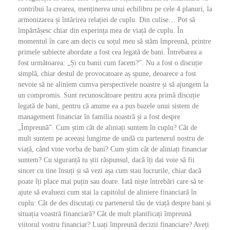
contribui la crearea, menținerea unui echilibru pe cele 4 planuri, la
armonizarea și întărirea relației de cuplu. Din culise… Pot să
împărtășesc chiar din experința mea de viață de cuplu. În
momentul în care am decis cu soțul meu să stăm împreună, printre
primele subiecte abordate a fost cea legată de bani. Întrebarea a
fost următoarea: „Și cu banii cum facem?”. Nu a fost o discuție
simplă, chiar destul de provocatoare aș spune, deoarece a fost
nevoie să ne aliniem cumva perspectivele noastre și să ajungem la
un compromis. Sunt recunoscătoare pentru acea primă discuție
legată de bani, pentru că anume ea a pus bazele unui sistem de
management financiar în familia noastră și a fost despre
„Împreună”. Cum știm cât de aliniați suntem în cuplu? Cât de
mult suntem pe aceeași lungime de undă cu partenerul nostru de
viață, când vine vorba de bani? Cum știm cât de aliniați financiar
suntem? Cu siguranță tu știi răspunsul, dacă îți dai voie să fii
sincer cu tine însuți și să vezi așa cum stau lucrurile, chiar dacă
poate îți place mai puțin sau doare. Iată niște întrebări care să te
ajute să evaluezi cum stai la capitolul de aliniere financiară în
cuplu: Cât de des discutați cu partenerul tău de viață despre bani și
situația voastră financiară? Cât de mult planificați împreună
viitorul vostru financiar? Luați împreună decizii financiare? Aveți