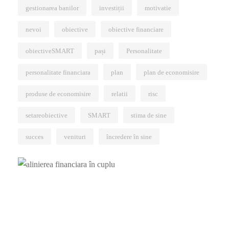
gestionarea banilor
investiții
motivatie
nevoi
obiective
obiective financiare
obiectiveSMART
pași
Personalitate
personalitate financiara
plan
plan de economisire
produse de economisire
relatii
risc
setareobiective
SMART
stima de sine
succes
venituri
încredere în sine