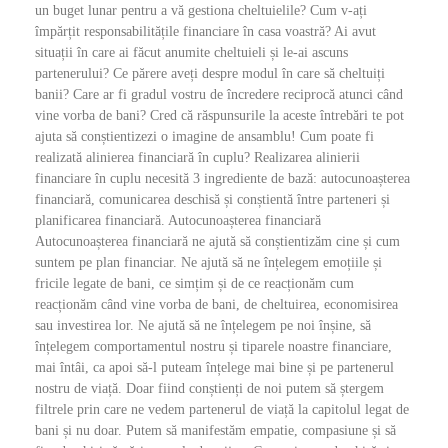
un buget lunar pentru a vă gestiona cheltuielile? Cum v-ați
împărțit responsabilitățile financiare în casa voastră? Ai avut
situații în care ai făcut anumite cheltuieli și le-ai ascuns
partenerului? Ce părere aveți despre modul în care să cheltuiți
banii? Care ar fi gradul vostru de încredere reciprocă atunci când
vine vorba de bani? Cred că răspunsurile la aceste întrebări te pot
ajuta să conștientizezi o imagine de ansamblu! Cum poate fi
realizată alinierea financiară în cuplu? Realizarea alinierii
financiare în cuplu necesită 3 ingrediente de bază: autocunoașterea
financiară, comunicarea deschisă și conștientă între parteneri și
planificarea financiară. Autocunoașterea financiară
Autocunoașterea financiară ne ajută să conștientizăm cine și cum
suntem pe plan financiar. Ne ajută să ne înțelegem emoțiile și
fricile legate de bani, ce simțim și de ce reacționăm cum
reacționăm când vine vorba de bani, de cheltuirea, economisirea
sau investirea lor. Ne ajută să ne înțelegem pe noi înșine, să
înțelegem comportamentul nostru și tiparele noastre financiare,
mai întâi, ca apoi să-l puteam înțelege mai bine și pe partenerul
nostru de viață. Doar fiind conștienți de noi putem să ștergem
filtrele prin care ne vedem partenerul de viață la capitolul legat de
bani și nu doar. Putem să manifestăm empatie, compasiune și să