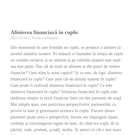
Alinierea financiară în cuplu
2022-03-10
Niciun comentariu
Din momentul în care formăm un cuplu, se produce o aliniere la
nivelul inimilor noastre. Pe măsură ce înaintăm în relația de cuplu
ne cizelăm reciproc și ne aliniem și pe celelalte planuri mai mult
sau mai puțin. Dar cât de mult ne aliniem și din punct de vedere
financiar? Cum stăm la acest capitol? Și ce este, de fapt, alinierea
financiară în cuplu? Cum știm cât de aliniați suntem în cuplu?
Cum poate fi realizată alinierea financiară în cuplu? Ce este
alinierea financiară în cuplu? Alinierea financiară în cuplu este
simbioza relației la nivel financiar între cei doi parteneri de viață.
Mai simplu spus, este potrivirea perspectivelor partenerilor cu
privire la bani și gestionarea acestora în cuplu. Fiecare dintre
parteneri poate avea o perspectivă, fiecare are impregnat tipare,
credințe și convinegerile legate de bani, de când era copil, de la
părinți, rude, prieteni, școală, media. Și atunci cu cât e mai mare