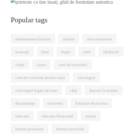
Popular tags
administrarea banilor
analiza
autocunoastere
avantaje
bani
buget
carte
cheltuieli
citate
citesc
cont de economii
cont de economii pentru copii
convingeri
convingeri legate de bani
cărți
depozit la termen
dezavantaje
economii
Educatie financiara
educație
educație financiară
emoții
finante personale
finanțe personale