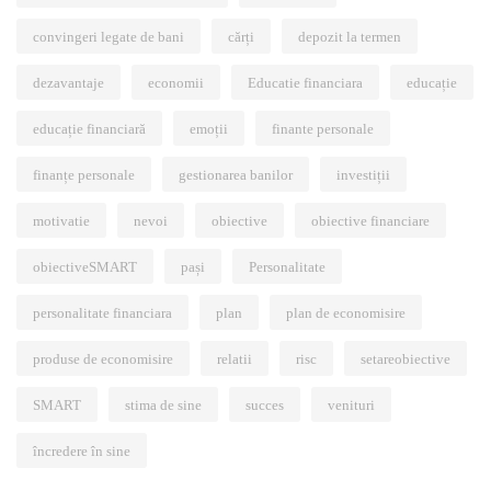
convingeri legate de bani
cărți
depozit la termen
dezavantaje
economii
Educatie financiara
educație
educație financiară
emoții
finante personale
finanțe personale
gestionarea banilor
investiții
motivatie
nevoi
obiective
obiective financiare
obiectiveSMART
pași
Personalitate
personalitate financiara
plan
plan de economisire
produse de economisire
relatii
risc
setareobiective
SMART
stima de sine
succes
venituri
încredere în sine