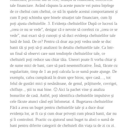
tale financiare. Având răspuns la aceste puncte vei putea înțelege
de ce cheltui cum cheltui, ce stă în spatele acestui comportament și
cum îl poți schimba spre binele situației tale financiare, cum îți
poți ajusta cheltuielile. 3. Evidența cheltuielilor După ce lucrezi la
„ceea ce nu se vede”, desigur că e nevoie să corelezi cu „ceea ce se
vede”, mai exact să-ți cunoști și să duci evidența cheltuielilor tale
lună de lună. De ce? Pentru că doar așa poți vedea unde se duc
banii tăi și poți să-ți analizezi în detaliu cheltuielile tale. Ca într-
un final să observi care sunt tendințele cheltuielilor tale, ce
cheltuieli poți reduce sau chiar tăia. Uneori poate fi vorba chiar și
de sume mici de bani, care să pară nesemnificative. Însă, făcute cu
regularitate, timp de 1 an poți calcula la ce sumă poate ajunge. De
exemplu, cafea cumpărată în drum spre birou, spre casă…, tot
felul de gustări mici și nesănătoase, de genul, prăjiturele, covrigei,
chifluțe.., știi tu mai bine. 🙂 Aici la pachet vine și analiza
bonurilor de casă. Astfel, poți identifica cheltuielile impulsive și
cele făcute atunci când ești înfometat. 4. Bugetarea cheltuielilor
Fără a avea un buget pentru cheltuielile tale și a duce doar
evidența lor, ar fi ca și cum doar privești cum pleacă banii, dar nu
și îi controlezi. Practic cu ajutorul unui buget tu aloci o sumă de
bani pentru diferite categorii de cheltuieli din viața ta de zi cu zi.