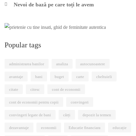
Nevoi de bază pe care toți le avem
Popular tags
administrarea banilor
analiza
autocunoastere
avantaje
bani
buget
carte
cheltuieli
citate
citesc
cont de economii
cont de economii pentru copii
convingeri
convingeri legate de bani
cărți
depozit la termen
dezavantaje
economii
Educatie financiara
educație