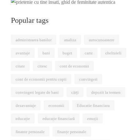
Popular tags
administrarea banilor
analiza
autocunoastere
avantaje
bani
buget
carte
cheltuieli
citate
citesc
cont de economii
cont de economii pentru copii
convingeri
convingeri legate de bani
cărți
depozit la termen
dezavantaje
economii
Educatie financiara
educație
educație financiară
emoții
finante personale
finanțe personale