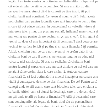
legătură au toate acestea cu optimizarea cheltuielilor. Răspunsul pe
cât e de simplu, pe atât e de complex. Și este următorul, din
perspectiva mea: atunci când te cunoști pe tine însuți, îți poți
cheltui banii mai conștient. Ce vreau să spun, e că în felul acesta
poți cheltui bani pentru lucrurile care sunt importante pentru tine
și care îți pot aduce valoare, în concordanță cu valorile, visele și
interesele tale. Și nu, din presiune socială, influență mass-media și
marketing sau pentru că are vecinul și „vreau și eu”. E în regulă să
vrei și tu, doar că este important să fii conștient/ă dacă ceea ce are
vecinul te va face fericit și pe tine și situația financiară îți permite.
Altfel, cheltuim bani pe care nu-i avem și ne creăm datorii, ori
cheltuim bani pe care îi avem și pe termen lung nu ne aduc nici
valoare, nici satisfacție. Și așa, nu realizăm că cheltuim bani
pentru lucruri și experiențe care nu sunt aliniate cu noi ori care nu
ne ajută să ne creăm viața la care visăm. 2. Autocunoaștere
financiară Ca să faci optimizări la nivelul finanțelor personale este
vitală și cunoașterea de sine pe plan financiar. De ce? Pentru ca să
cunoști unde te afli acum, care sunt blocajele tale, care e relația ta
cu banii. Altfel, cum să ajungi la destinația care ți-o dorești dacă
nu știi unde te afli pe harta ta financiară?! Află și determină care
sunt convingerile tale legate de bani, tipul tău de personalitate
financiară, profilul tău de risc, situația ta financiară, obiectivele