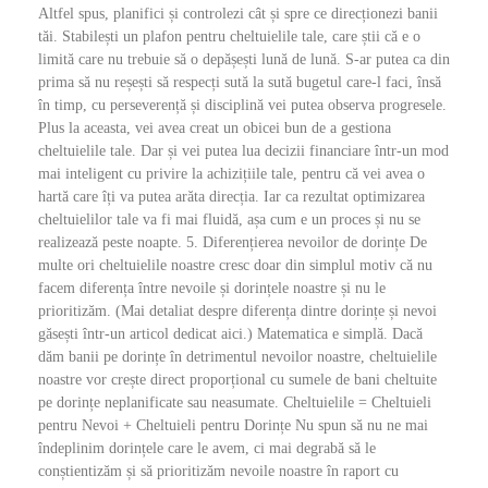
Altfel spus, planifici și controlezi cât și spre ce direcționezi banii
tăi. Stabilești un plafon pentru cheltuielile tale, care știi că e o
limită care nu trebuie să o depășești lună de lună. S-ar putea ca din
prima să nu reșești să respecți sută la sută bugetul care-l faci, însă
în timp, cu perseverență și disciplină vei putea observa progresele.
Plus la aceasta, vei avea creat un obicei bun de a gestiona
cheltuielile tale. Dar și vei putea lua decizii financiare într-un mod
mai inteligent cu privire la achizițiile tale, pentru că vei avea o
hartă care îți va putea arăta direcția. Iar ca rezultat optimizarea
cheltuielilor tale va fi mai fluidă, așa cum e un proces și nu se
realizează peste noapte. 5. Diferențierea nevoilor de dorințe De
multe ori cheltuielile noastre cresc doar din simplul motiv că nu
facem diferența între nevoile și dorințele noastre și nu le
prioritizăm. (Mai detaliat despre diferența dintre dorințe și nevoi
găsești într-un articol dedicat aici.) Matematica e simplă. Dacă
dăm banii pe dorințe în detrimentul nevoilor noastre, cheltuielile
noastre vor crește direct proporțional cu sumele de bani cheltuite
pe dorințe neplanificate sau neasumate. Cheltuielile = Cheltuieli
pentru Nevoi + Cheltuieli pentru Dorințe Nu spun să nu ne mai
îndeplinim dorințele care le avem, ci mai degrabă să le
conștientizăm și să prioritizăm nevoile noastre în raport cu