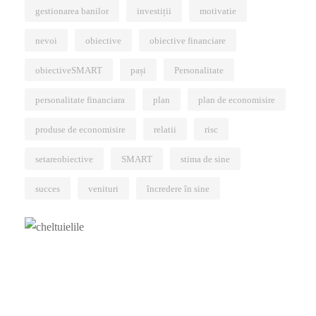
gestionarea banilor
investiții
motivatie
nevoi
obiective
obiective financiare
obiectiveSMART
pași
Personalitate
personalitate financiara
plan
plan de economisire
produse de economisire
relatii
risc
setareobiective
SMART
stima de sine
succes
venituri
încredere în sine