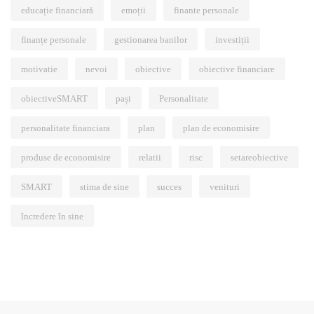
educație financiară
emoții
finante personale
finanțe personale
gestionarea banilor
investiții
motivatie
nevoi
obiective
obiective financiare
obiectiveSMART
pași
Personalitate
personalitate financiara
plan
plan de economisire
produse de economisire
relatii
risc
setareobiective
SMART
stima de sine
succes
venituri
încredere în sine