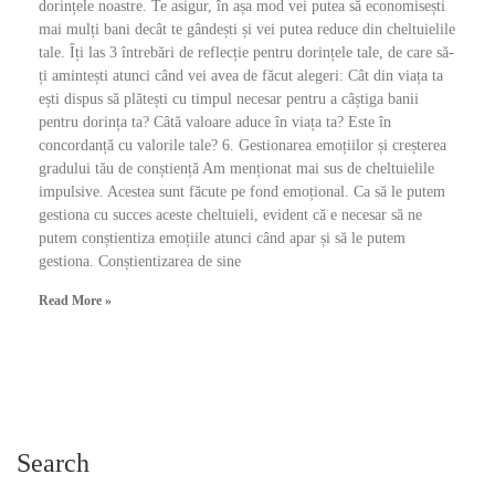
dorințele noastre. Te asigur, în așa mod vei putea să economisești
mai mulți bani decât te gândești și vei putea reduce din cheltuielile
tale. Îți las 3 întrebări de reflecție pentru dorințele tale, de care să-
ți amintești atunci când vei avea de făcut alegeri: Cât din viața ta
ești dispus să plătești cu timpul necesar pentru a câștiga banii
pentru dorința ta? Câtă valoare aduce în viața ta? Este în
concordanță cu valorile tale? 6. Gestionarea emoțiilor și creșterea
gradului tău de conștiență Am menționat mai sus de cheltuielile
impulsive. Acestea sunt făcute pe fond emoțional. Ca să le putem
gestiona cu succes aceste cheltuieli, evident că e necesar să ne
putem conștientiza emoțiile atunci când apar și să le putem
gestiona. Conștientizarea de sine
Read More »
Search