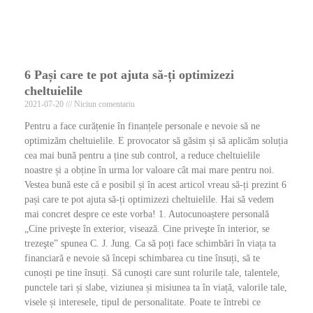
6 Pași care te pot ajuta să-ți optimizezi
cheltuielile
2021-07-20
Niciun comentariu
Pentru a face curățenie în finanțele personale e nevoie să ne
optimizăm cheltuielile. E provocator să găsim și să aplicăm soluția
cea mai bună pentru a ține sub control, a reduce cheltuielile
noastre și a obține în urma lor valoare cât mai mare pentru noi.
Vestea bună este că e posibil și în acest articol vreau să-ți prezint 6
pași care te pot ajuta să-ți optimizezi cheltuielile. Hai să vedem
mai concret despre ce este vorba! 1. Autocunoaștere personală
„Cine priveşte în exterior, visează. Cine priveşte în interior, se
trezeşte” spunea C. J. Jung. Ca să poți face schimbări în viața ta
financiară e nevoie să începi schimbarea cu tine însuți, să te
cunoști pe tine însuți. Să cunoști care sunt rolurile tale, talentele,
punctele tari și slabe, viziunea și misiunea ta în viață, valorile tale,
visele și interesele, tipul de personalitate. Poate te întrebi ce