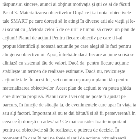
răspunsuri sincere, atunci ai obținut motivația și știi ce ai de făcut!
Pasul 3- Materializarea obiectivelor După ce ți-ai notat obiectivele
tale SMART pe care dorești să le atingi în diverse arii ale vieții și le-
ai scanat cu „Metoda celor 5 de ce-uri” e timpul să creezi un plan de
acțiuni! Planul de acțiuni Pentru fiecare obiectiv pe care ți l-ai
propus identifică și notează acțiunile pe care alegi să le faci pentru
atingerea obiectivului. Apoi, întrebă-te dacă fiecare acțiune scrisă se
aliniază cu sistemul tău de valori. Dacă da, pentru fiecare acțiune
stabilește un termen de realizare estimativ. Dacă nu, revizuiește
acțiunile tale. În acest fel, vei contura ușor-ușor planul tău pentru
materializarea obiectivelor. Acest plan de acțiuni te va putea ghida
spre direcția propusă. Planul care-l vei obține poate fi ajustat pe
parcurs, în funcție de situația ta, de evenimentele care apar în viața ta
sau alți factori. Important să nu te dai bătut/ă și să fii perseverent/ă în
ceea ce îți dorești cu adevărat! Ce mai consider foarte important
pentru ca obiectivele să fie realizate, e puterea de decizie. În
momentul în care îți pui pe foaie planul de acțiune, vizualizează,