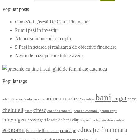
Popular posts
Cum să-ți găsești De Ce-ul Financiar?
Primii pași în investiții
Alinierea financiară în cuplu
5 Pași în setarea și realizarea de obiective financiare
Nevoi de bază pe care toți le avem
Popular tags
bani
buget
autocunoastere
carte
administrarea banilor
analiza
avantaje
cheltuieli
citesc
citate
cont de economii
cont de economii pentru copii
convingeri
convingeri legate de bani
cărți
depozit la termen
dezavantaje
educație financiară
economii
educație
Educatie financiara
finanțe personale