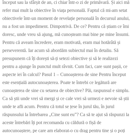
început sau la sfârșit de an, ci chiar într-o zi de primăvară. Și aici mă
refer mai mult la obiective în viața personală. Faptul că mi-am setat
obiectivele într-un moment de revelație personală în decursul anului,
nu a fost un impediment. Dimpotrivă. De ce? Pentru că știam ce îmi
doresc, unde vreu să ajung, mă cunoșteam mai bine pe mine însumi.
Pentru că aveam încredere, eram motivată, eram mai hotărâtă și
perseverentă. Iar acum să abordăm subiectul mai în detaliu. Să
presupunem că îți dorești să-ți setezi obiective și să le realizezi
pentru a ajunge în punctul mult râvnit. Cum faci, care sunt pașii, ce
aspecte iei în calcul? Pasul 1 – Cunoașterea de sine Pentru început
este esențială autocunoașterea. Poate te întrebi ce legătură are
cunoașterea de sine cu setarea de obiective? Păi, raspunsul e simplu.
Ca să știi unde vrei să mergi și ce cale vrei să urmezi e nevoie să știi
unde te afli acum. Pentru că totul se țese în jurul tău, în jurul
răspunsului la întrebarea „Cine sunt eu”? Ca să te ajut să răspunzi la
aceste întrebări îți pot recomanda cu căldură o fișă de
autocunoaștere, pe care am elaborat-o cu drag pentru tine și o poți