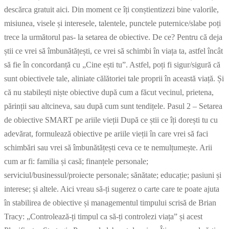
descărca gratuit aici. Din moment ce îți conștientizezi bine valorile,
misiunea, visele și interesele, talentele, punctele puternice/slabe poți
trece la următorul pas- la setarea de obiective. De ce? Pentru că deja
știi ce vrei să îmbunătățești, ce vrei să schimbi în viața ta, astfel încât
să fie în concordanță cu „Cine ești tu”. Astfel, poți fi sigur/sigură că
sunt obiectivele tale, aliniate călătoriei tale proprii în această viață. Și
că nu stabilești niște obiective după cum a făcut vecinul, prietena,
părinții sau altcineva, sau după cum sunt tendițele. Pasul 2 – Setarea
de obiective SMART pe ariile vieții După ce știi ce îți dorești tu cu
adevărat, formulează obiective pe ariile vieții în care vrei să faci
schimbări sau vrei să îmbunătățești ceva ce te nemulțumește. Arii
cum ar fi: familia și casă; finanțele personale;
serviciul/businessul/proiecte personale; sănătate; educație; pasiuni și
interese; și altele. Aici vreau să-ți sugerez o carte care te poate ajuta
în stabilirea de obiective și managementul timpului scrisă de Brian
Tracy: „Controlează-ți timpul ca să-ți controlezi viața” și acest