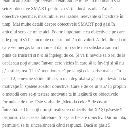
Planificator Strategic Personal elaborat de mine. Îți recomand să-ți
setezi obiective SMART pentru ca să-ți aducă rezultat. Adică,
obiective specifice, măsurabile, realizabile, relevante și încadrate în
timp. Mai multe detalii despre obiectivele SMART poți găsi în
articolul scris de mine aici. Foarte important e ca obiectivele pe care
ți le propui să fie ancorate cu sistemul tău de valori. Altfel, direcția în
care vei merge, la un moment dat, n-o să te mai satisfacă sau va fi
plină de frustrări și n-o să înțelegi de ce. Și va fi nevoie să o iei de la
capăt sau poți ajunge într-un cerc vicios în care să te învârți și să nu
găsești ieșirea. Țin să menționez că pe lângă cele scrise mai sus în
pasul 2, e nevoie să identifici sau mai degrabă să găsești adevărata ta
motivație în spatele acestor obiective. Care e de ce-ul tău? Îți propun
o metodă care să-ți testeze motivația ta în legătură cu obiectivele
formulate de tine. Este vorba de „Metoda celor 5 de ce-uri”.
Întreabă-te: De ce îți dorești realizarea obiectivului X? Și găsește 5
răspunsuri la această întrebare. Și așa la fiecare obiectiv. Dar nu uita,
permite-ți să fii sincer/sinceră când răspunzi. Dacă ai găsit 5