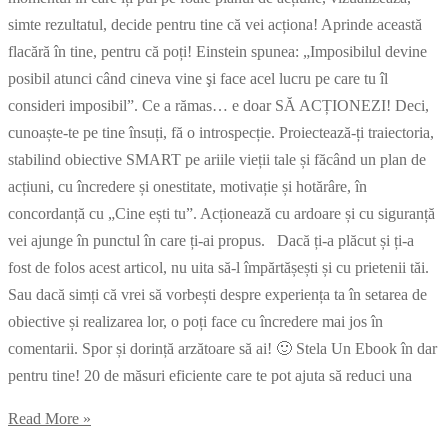
simte rezultatul, decide pentru tine că vei acționa! Aprinde această
flacără în tine, pentru că poți! Einstein spunea: „Imposibilul devine
posibil atunci când cineva vine şi face acel lucru pe care tu îl
consideri imposibil”. Ce a rămas… e doar SĂ ACȚIONEZI! Deci,
cunoaște-te pe tine însuți, fă o introspecție. Proiectează-ți traiectoria,
stabilind obiective SMART pe ariile vieții tale și făcând un plan de
acțiuni, cu încredere și onestitate, motivație și hotărâre, în
concordanță cu „Cine ești tu”. Acționează cu ardoare și cu siguranță
vei ajunge în punctul în care ți-ai propus. Dacă ți-a plăcut și ți-a
fost de folos acest articol, nu uita să-l împărtășești și cu prietenii tăi.
Sau dacă simți că vrei să vorbești despre experiența ta în setarea de
obiective și realizarea lor, o poți face cu încredere mai jos în
comentarii. Spor și dorință arzătoare să ai! 🙂 Stela Un Ebook în dar
pentru tine! 20 de măsuri eficiente care te pot ajuta să reduci una
Read More »