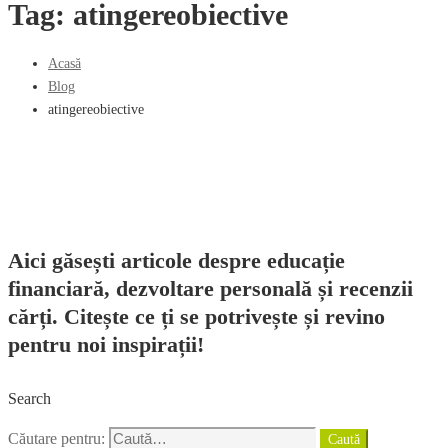
Tag: atingereobiective
Acasă
Blog
atingereobiective
Aici găsești articole despre educație
financiară, dezvoltare personală și recenzii
cărți. Citește ce ți se potrivește și revino
pentru noi inspirații!
Search
Căutare pentru:
Caută