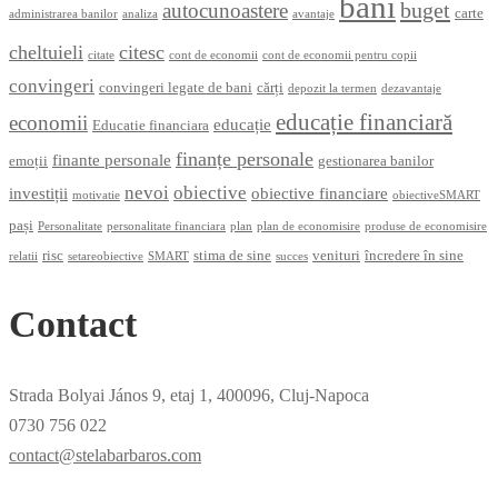
bani
buget
autocunoastere
carte
administrarea banilor
analiza
avantaje
cheltuieli
citesc
citate
cont de economii
cont de economii pentru copii
convingeri
convingeri legate de bani
cărți
depozit la termen
dezavantaje
educație financiară
economii
educație
Educatie financiara
finanțe personale
finante personale
emoții
gestionarea banilor
nevoi
obiective
investiții
obiective financiare
motivatie
obiectiveSMART
pași
Personalitate
personalitate financiara
plan
plan de economisire
produse de economisire
risc
stima de sine
venituri
încredere în sine
relatii
setareobiective
SMART
succes
Contact
Strada Bolyai János 9, etaj 1, 400096, Cluj-Napoca
0730 756 022
contact@stelabarbaros.com