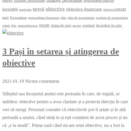
finante personale
emoții
gestionarea banilor
nevoi
obiective
investiții
obiective financiare
motivatie
obiectiveSMART
pași
Personalitate
personalitate financiara
plan
plan de economisire
produse de economisire
risc
stima de sine
venituri
încredere în sine
relatii
setareobiective
SMART
succes
3 Pași în setarea și atingerea de
obiective
2021-01-19
Niciun comentariu
Sfârșitul sau începutul anului este perioada în care, de regulă, se
stabilesc obiective pentru a avea claritate și a proiecta direcția în care
vrei să mergi. Personal consider că obiectivele pot fi setate și în altă
perioadă a anului, când simți tu și ești conștient de acest proces și nu
că „e la modă”. Prima oară când mi-am setat obiective, nu a fost la