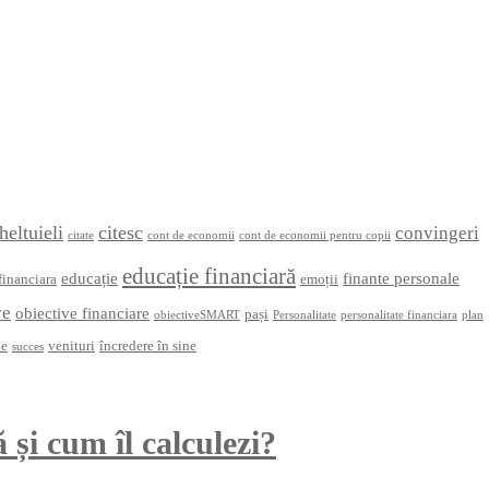
heltuieli
citesc
convingeri
citate
cont de economii
cont de economii pentru copii
educație financiară
educație
finante personale
financiara
emoții
ve
obiective financiare
pași
obiectiveSMART
Personalitate
personalitate financiara
plan
ne
venituri
încredere în sine
succes
 și cum îl calculezi?