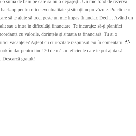
alocă o sumă de bani pe care să nu o depășești. Un mic fond de rezervă
ack-up pentru orice eventualitate și situații neprevăzute. Practic e o
i care să te ajute să treci peste un mic impas financiar. Deci… Având un
t sau a intra în dificultăți financiare. Te încurajez să-ți planifici
ordanță cu valorile, dorințele și situația ta financiară. Tu ai o
nifici vacanțele? Aștept cu curiozitate răspunsul tău în comentarii. 🙂
ok în dar pentru tine! 20 de măsuri eficiente care te pot ajuta să
. Descarcă gratuit!