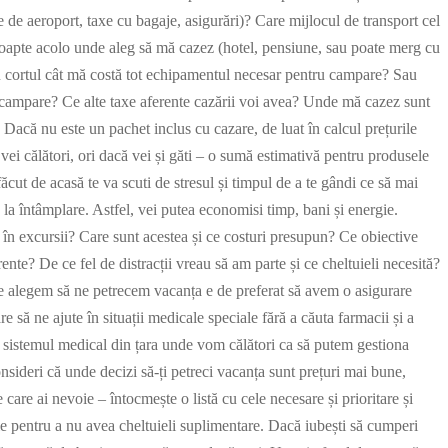
e de aeroport, taxe cu bagaje, asigurări)? Care mijlocul de transport cel
noapte acolo unde aleg să mă cazez (hotel, pensiune, sau poate merg cu
 cortul cât mă costă tot echipamentul necesar pentru campare? Sau
de campare? Ce alte taxe aferente cazării voi avea? Unde mă cazez sunt
Dacă nu este un pachet inclus cu cazare, de luat în calcul prețurile
 vei călători, ori dacă vei și găti – o sumă estimativă pentru produsele
făcut de acasă te va scuti de stresul și timpul de a te gândi ce să mai
ș la întâmplare. Astfel, vei putea economisi timp, bani și energie.
rg în excursii? Care sunt acestea și ce costuri presupun? Ce obiective
erente? De ce fel de distracții vreau să am parte și ce cheltuieli necesită?
de alegem să ne petrecem vacanța e de preferat să avem o asigurare
 să ne ajute în situații medicale speciale fără a căuta farmacii și a
a sistemul medical din țara unde vom călători ca să putem gestiona
sideri că unde decizi să-ți petreci vacanța sunt prețuri mai bune,
care ai nevoie – întocmește o listă cu cele necesare și prioritare și
ie pentru a nu avea cheltuieli suplimentare. Dacă iubești să cumperi