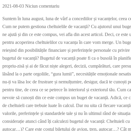
2021-08-03
Niciun comentariu
Suntem în luna august, luna de vârf a concediilor și vacanțelor, ceea c
Cum ne putem gestiona cheltuielile de vacanță? Cu ajutorul unui buget 
ne ajută și din ce este compus, vei afla din acest articol. Deci, ce es
pentru acoperirea cheltuielilor cu vacanța în care vom merge. Un buget 
reieșind din posibilitățile financiare și preferințele personale cu privi
bugetul de vacanță? Bugetul de vacanță poate fi ca o busolă în planifi
propriu-zisă și ai de făcut niște alegeri, decizii, cumpărături, care presup
lăsând la o parte orgoliile, “gura lumii”, necesitățile emoționale nesati
nu-ți va lăsa loc de frustrare și nemulțumire, desigur, dacă te cunoști pe
pentru tine, de ceea ce se petrece în interiorul și exteriorul tău. Cum 
nevoie să cunoști din ce este compus un buget de vacanță. Adică, ce cat
de cheltuieli care trebuie luate în calcul. Dar nu uita că fiecare vacanț
valorile, preferințele și standardele tale și nu în ultimul rând de situația 
considerație atunci când îți calculezi bugetul de vacanță: Cheltuieli c
autocar…)? Care este costul biletului de avion, tren, autocar…? Cât 