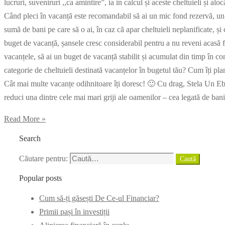
lucruri, suveniruri ,,ca amintire”, ia în calcul și aceste cheltuieli și 
Când pleci în vacanță este recomandabil să ai un mic fond rezervă, un b
sumă de bani pe care să o ai, în caz că apar cheltuieli neplanificate, ș
buget de vacanță, șansele cresc considerabil pentru a nu reveni acasă fali
vacanțele, să ai un buget de vacanță stabilit și acumulat din timp în conc
categorie de cheltuieli destinată vacanțelor în bugetul tău? Cum îți pla
Cât mai multe vacanțe odihnitoare îți doresc! 🙂 Cu drag, Stela Un Ebo
reduci una dintre cele mai mari griji ale oamenilor – cea legată de bani
Read More »
Search
Căutare pentru:
Caută
Popular posts
Cum să-ți găsești De Ce-ul Financiar?
Primii pași în investiții