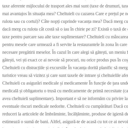
taxe aferente mijlocului de trasport ales mai sunt (taxe de drumuri, tax
mai avantajos în situația mea? Cheltuieli cu cazarea Care e prețul pe 
rulota sau cu cortul)? Câte nopți cuprinde vacanța mea? Dacă merg cu
dacă merg cu rulota cât costă să o iau în chirie pe zi? Există o taxă 
taxe pentru parcare sau alte taxe suplimentare? Cheltuieli cu mâncarea 
pentru mesele care urmează a fi servite la restaurantele în zona în care
necesare pregătirii meselor. În cazul în care alegi să gătești, un meniu 
gătești, vei ști exact ce ai nevoie să procuri, nu orice produs pus în co
Cheltuieli cu distracțiile și excursiile În vacanța dorită planific să me
turistice vreau să vizitez și care sunt taxele de intrare și cheltuielile af
Cheltuieli cu asigurări medicale și medicamente În funcție de țara un
medicală și obligatoriu o trusă cu medicamente de primă necesitate (care
avea cheltuieli suplimentare). Important e să ne informăm cu privire l
eventuale riscuri medicale nedorite. Cheltuieli cu cumpărături Dacă con
reduceri la articolele de îmbrăminte, încălțăminte, produse de igienă de 
estimează o sumă de bani. Altfel, asigură-te de acasă cu tot ce ai nevo