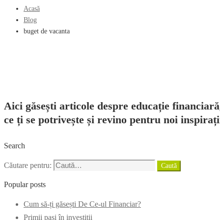
Acasă
Blog
buget de vacanta
Aici găsești articole despre educație financiară
ce ți se potrivește și revino pentru noi inspirați
Search
Căutare pentru:
Caută
Popular posts
Cum să-ți găsești De Ce-ul Financiar?
Primii pași în investiții