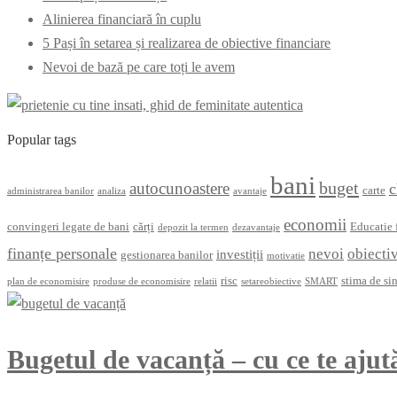
Alinierea financiară în cuplu
5 Pași în setarea și realizarea de obiective financiare
Nevoi de bază pe care toți le avem
Popular tags
bani
buget
autocunoastere
c
carte
administrarea banilor
analiza
avantaje
economii
convingeri legate de bani
cărți
Educatie 
depozit la termen
dezavantaje
finanțe personale
nevoi
obiecti
investiții
gestionarea banilor
motivatie
risc
stima de si
plan de economisire
produse de economisire
relatii
setareobiective
SMART
Bugetul de vacanță – cu ce te ajută