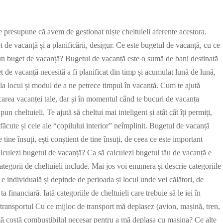
e presupune că avem de gestionat niște cheltuieli aferente acestora.
de vacanță și a planificării, desigur. Ce este bugetul de vacanță, cu ce
te un buget de vacanță? Bugetul de vacanță este o sumă de bani destinată
de vacanță necesită a fi planificat din timp și acumulat lună de lună,
re la locul și modul de a ne petrece timpul în vacanță. Cum te ajută
carea vacanței tale, dar și în momentul când te bucuri de vacanța
un cheltuieli. Te ajută să cheltui mai inteligent și atât cât îți permiți,
sfăcute și cele ale “copilului interior” neîmplinit. Bugetul de vacanță
 tine însuți, ești conștient de tine însuți, de ceea ce este important
calculezi bugetul de vacanță? Ca să calculezi bugetul tău de vacanță e
egorii de cheltuieli include. Mai jos voi enumera și descrie categoriile
ă e individuală și depinde de perioada și locul unde vei călători, de
ta financiară. Iată categoriile de cheltuieli care trebuie să le iei în
u transportul Cu ce mijloc de transport mă deplasez (avion, mașină, tren,
mă costă combustibilul necesar pentru a mă deplasa cu mașina? Ce alte