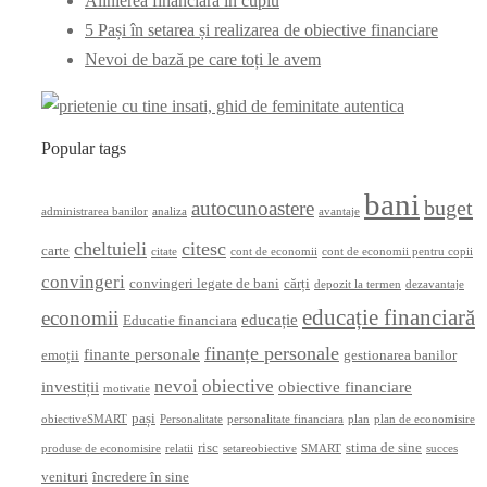
Alinierea financiară în cuplu
5 Pași în setarea și realizarea de obiective financiare
Nevoi de bază pe care toți le avem
Popular tags
bani
buget
autocunoastere
administrarea banilor
analiza
avantaje
cheltuieli
citesc
carte
citate
cont de economii
cont de economii pentru copii
convingeri
convingeri legate de bani
cărți
depozit la termen
dezavantaje
educație financiară
economii
educație
Educatie financiara
finanțe personale
finante personale
emoții
gestionarea banilor
nevoi
obiective
investiții
obiective financiare
motivatie
pași
obiectiveSMART
Personalitate
personalitate financiara
plan
plan de economisire
risc
stima de sine
produse de economisire
relatii
setareobiective
SMART
succes
venituri
încredere în sine