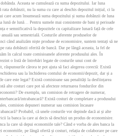
t dobânda. Aceasta se cumulează cu suma depozitului. Iar luna
ă rata dobânzii, nu la suma cu care ai deschis depozitul inițial, ci la
lui care acum însumează suma depozitului și suma dobânzii de luna
așa lună de lună… Pentru sumele mai consistente de bani și perioade
nța e semnificativă la depozitele cu capitalizare lunară față de cele
e anuală sau semestrială. Costurile aferente produselor de
nci când analizăm niște produse de economisire, suntem tentați să ne
pe rata dobânzii oferită de bancă. Dar pe lângă aceasta, la fel de
uăm în calcul toate comisioanele aferente produsului ales. În
rezint o listă de întrebări legate de costurile unui cont de
, răspunsurile cărora te pot ajuta să faci alegerea corectă: Există
schiderea sau la închiderea contului de economii/depozit, dar și a
de care este legat? Există comisioane sau penalități la desființarea
stă alte costuri care pot să afecteze returnarea fondurilor din
 economii? De exemplu, un comision de retragere de numerar,
nterbancară/intrabancară? Există costuri de completare a produsului
ales, comision depuneri numerar sau comision încasare
rabancară? Probabil, că unele costurile vor depinde dacă ai și alte
icii la banca la care ai decis să deschizi un produs de economisire.
nca la care să depui economiile tale? Când e vorba de ales banca la
ezi economiile, pe lângă ofertă și costuri, relația de colaborare pe care