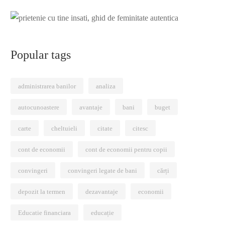
Popular tags
administrarea banilor
analiza
autocunoastere
avantaje
bani
buget
carte
cheltuieli
citate
citesc
cont de economii
cont de economii pentru copii
convingeri
convingeri legate de bani
cărți
depozit la termen
dezavantaje
economii
Educatie financiara
educație