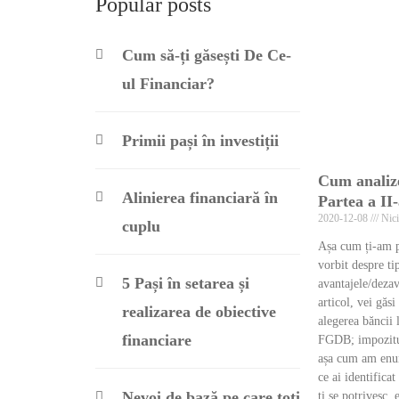
Popular posts
Cum să-ți găsești De Ce-
ul Financiar?
Primii pași în investiții
Cum analize
Alinierea financiară în
Partea a II
2020-12-08
Nici
cuplu
Așa cum ți-am pr
vorbit despre ti
5 Pași în setarea și
avantajele/dezava
articol, vei găsi
realizarea de obiective
alegerea băncii 
financiare
FGDB; impozitul
așa cum am enum
ce ai identifica
Nevoi de bază pe care toți
ți se potrivesc,