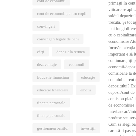
cont de economii
primești în con
viitoare se aplic
cont de economii pentru copii
soldul depozitu
trecută. Și tot 
convingeri
mai lungi difere
cu o capitalizar
convingeri legate de bani
economisire Atu
focusăm atenția 
cărți
depozit la termen
important e să l
continuare, îți p
dezavantaje
economii
economii/depozit
comisioane la de
Educatie financiara
educație
contului curent 
depozitului? Exi
educație financiară
emoții
depozit/cont de
comision plată i
finante personale
de economisire 
interbancară/int
finanțe personale
produse sau serv
Cum să alegi ba
gestionarea banilor
investiții
care să-ți pastr