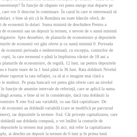
conomisești? În funcție de răspuns vei putea merge mai departe pe
, care vor fi descrise în continuare. În cazul în care te interesează să
dolari, e bine să știi că în România nu toate băncile oferă, de
i de economii în dolari. Suma minimă de deschidere Pentru a
t de economii sau un depozit la termen, e nevoie de o sumă minimă
ligatorie. Spre deosebire, de planurile de economisire și depozitele
nturile de economii vei găsi oferte și cu sumă minimă 0. Perioada
e de economii perioada e nedeterminată, cu excepția, conturilor de
copii, la care termenul e până la împlinirea vârstei de 18 ani a
u planurile de economisire, de regulă, 12 luni, iar pentru depozitele
ea e foarte mare de la 1 lună până la 36 luni. Rata dobânzii Nivelul
ebuie raportat la rata inflației, ca să ai o imagine mai clară a
e le studiezi. Pe piața bancară vei putea găsi oferte care au nivelul
i în funcție de anumite intervale de referință, care se aplică la suma
lângă aceasta, e bine să iei în considerație, dacă rata dobânzii la
omisire X este fixă sau variabilă, cu sau fără capitalizare. De
le de economii au dobândă variabilă (care se modifică pe parcursul
inere), iar depozitele la termen- fixă. Cât privește capitalizarea, care
a dobândă sau dobânda compusă, o vei întâlni la conturile de
 depozitele la termen mai puțin. Și aici, mă refer la capitalizarea
lu, ai deschis un depozit la termen de 6 luni și în prima lună