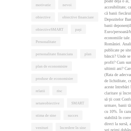
poate deja o ai, 
motivatie
nevoi
accesibilitate; c
că banii fiecăru
obiective
obiective financiare
Depozitelor Ban
banii deponenți
obiectiveSMART
pași
Euro/persoană/ba
economiile tale.
Personalitate
României. Analiz
publicate pe site
personalitate financiara
plan
băncii? Unde se
profit? Cum sun
plan de economisire
ultimii ani? Car
(Rata de adecvar
produse de economisire
de lichiditate, 
aceste întrebări
relatii
risc
claritare și înc
să ții cont Conf
setareobiective
SMART
urmare, banii t
cu 10%. În cazul
stima de sine
succes
stabilită în con
direct la sursă,
venituri
încredere în sine
vei primi dobând