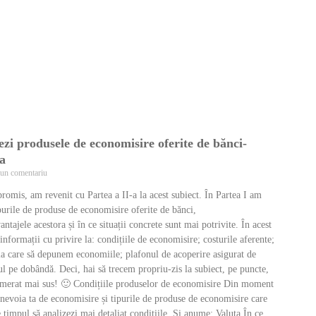
zi produsele de economisire oferite de bănci-
-a
un comentariu
omis, am revenit cu Partea a II-a la acest subiect. În Partea I am
purile de produse de economisire oferite de bănci,
ntajele acestora și în ce situații concrete sunt mai potrivite. În acest
 informații cu privire la: condițiile de economisire; costurile aferente;
la care să depunem economiile; plafonul de acoperire asigurat de
 pe dobândă. Deci, hai să trecem propriu-zis la subiect, pe puncte,
erat mai sus! 🙂 Condițiile produselor de economisire Din moment
t nevoia ta de economisire și tipurile de produse de economisire care
 e timpul să analizezi mai detaliat condițiile. Și anume: Valuta În ce