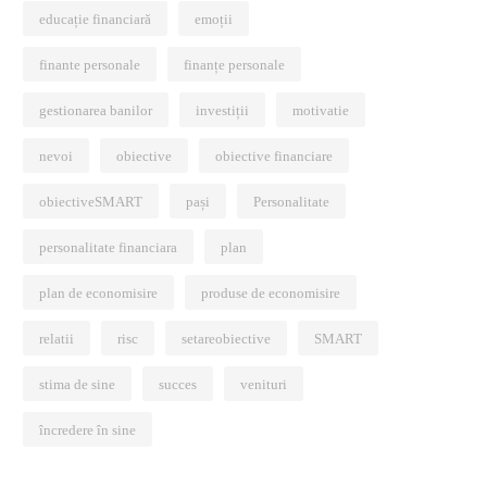
educație financiară
emoții
finante personale
finanțe personale
gestionarea banilor
investiții
motivatie
nevoi
obiective
obiective financiare
obiectiveSMART
pași
Personalitate
personalitate financiara
plan
plan de economisire
produse de economisire
relatii
risc
setareobiective
SMART
stima de sine
succes
venituri
încredere în sine