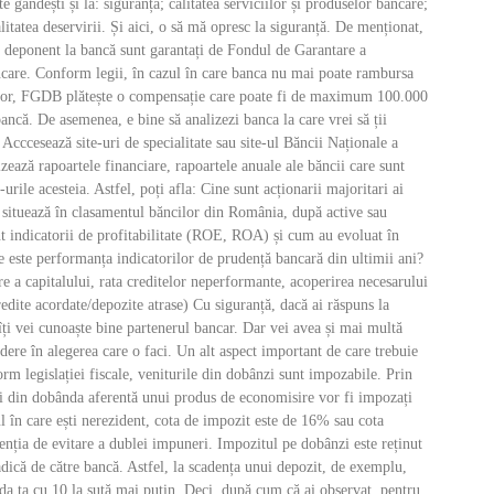
te gândești și la: siguranță; calitatea serviciilor și produselor bancare;
alitatea deservirii. Și aici, o să mă opresc la siguranță. De menționat,
i deponent la bancă sunt garantați de Fondul de Garantare a
care. Conform legii, în cazul în care banca nu mai poate rambursa
lor, FGDB plătește o compensație care poate fi de maximum 100.000
ncă. De asemenea, e bine să analizezi banca la care vrei să ții
 Acccesează site-uri de specialitate sau site-ul Băncii Naționale a
ează rapoartele financiare, rapoartele anuale ale băncii care sunt
-urile acesteia. Astfel, poți afla: Cine sunt acționarii majoritari ai
 situează în clasamentul băncilor din România, după active sau
t indicatorii de profitabilitate (ROE, ROA) și cum au evoluat în
e este performanța indicatorilor de prudență bancară din ultimii ani?
e a capitalului, rata creditelor neperformante, acoperirea necesarului
credite acordate/depozite atrase) Cu siguranță, dacă ai răspuns la
 îți vei cunoaște bine partenerul bancar. Dar vei avea și mai multă
redere în alegerea care o faci. Un alt aspect important de care trebuie
orm legislației fiscale, veniturile din dobânzi sunt impozabile. Prin
ăi din dobânda aferentă unui produs de economisire vor fi impozați
 în care ești nerezident, cota de impozit este de 16% sau cota
venția de evitare a dublei impuneri. Impozitul pe dobânzi este reținut
 adică de către bancă. Astfel, la scadența unui depozit, de exemplu,
a ta cu 10 la sută mai puțin. Deci, după cum că ai observat, pentru