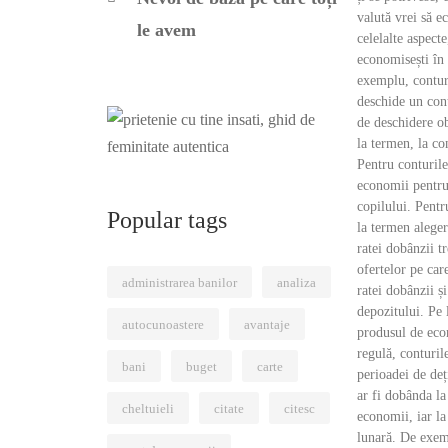
valută vrei să e
le avem
celelalte aspecte
economisești în 
exemplu, contur
deschide un con
de deschidere ob
la termen, la co
Pentru conturil
economii pentru 
copilului. Pentr
Popular tags
la termen aleger
ratei dobânzii tr
ofertelor pe car
administrarea banilor
analiza
ratei dobânzii ș
depozitului. Pe 
autocunoastere
avantaje
produsul de econ
regulă, conturi
bani
buget
carte
perioadei de deț
ar fi dobânda l
cheltuieli
citate
citesc
economii, iar la
lunară. De exemp