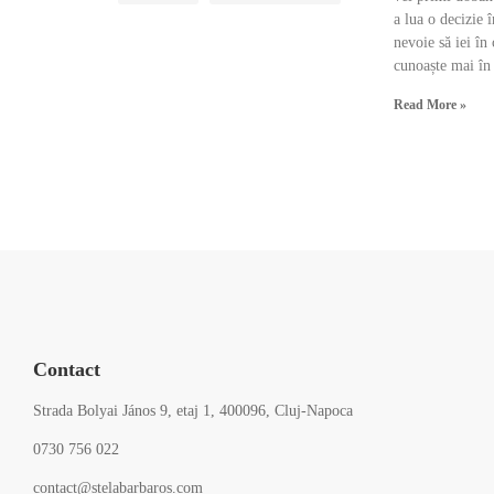
a lua o decizie 
nevoie să iei în
cunoaște mai în 
Read More »
Contact
Strada Bolyai János 9, etaj 1, 400096, Cluj-Napoca
0730 756 022
contact@stelabarbaros.com