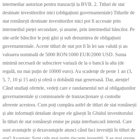
intermediar autorizat pentru tranzacții la BVB. 2. Titluri de stat
destinate investitorilor mici (obligațiuni guvernamentale) Titlurile de
stat românești destinate investitorilor mici pot fi accesate prin
intermediul pieței secundare, și anume, prin intermediul băncilor. Pe
site-urile băncilor le poți găsi și sub denumirea de obligațiuni
guvernamentale. Aceste titluri de stat pot fi în lei sau valută și au
valoarea nominală de 5000 RON/1000 EUR/2000 USD. Suma
minimă necesară de subscriere variază de la o bancă la alta (de
regulă, nu mai puțin de 10000 euro). Au scadenţe de peste 1 an (3,
5, 7, 10 şi 15 ani) și oferă o dobândă mai generoasă. Dar, atenție!
Când studiați ofertele, vedeți care e randamentul net al obligațiunilor
guvernamentale și comisioanele de tranzacționare și custodie
aferente acestora. Cum poți cumpăra astfel de titluri de stat românești
și alte informații detaliate despre ele găsești în Ghidul investitorului
în titluri de stat românești emise pe piața interbancară internă. Care
sunt avantajele și dezavantajele atunci când faci investiții în titluri de
stat? Avantaje: Sunt cele mai puțin riscante investiții, li se mai spune