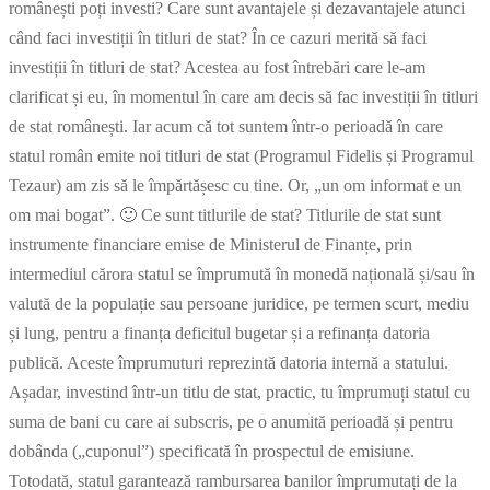
românești poți investi? Care sunt avantajele și dezavantajele atunci
când faci investiții în titluri de stat? În ce cazuri merită să faci
investiții în titluri de stat? Acestea au fost întrebări care le-am
clarificat și eu, în momentul în care am decis să fac investiții în titluri
de stat românești. Iar acum că tot suntem într-o perioadă în care
statul român emite noi titluri de stat (Programul Fidelis și Programul
Tezaur) am zis să le împărtășesc cu tine. Or, „un om informat e un
om mai bogat”. 🙂 Ce sunt titlurile de stat? Titlurile de stat sunt
instrumente financiare emise de Ministerul de Finanțe, prin
intermediul cărora statul se împrumută în monedă națională și/sau în
valută de la populație sau persoane juridice, pe termen scurt, mediu
și lung, pentru a finanța deficitul bugetar și a refinanța datoria
publică. Aceste împrumuturi reprezintă datoria internă a statului.
Așadar, investind într-un titlu de stat, practic, tu împrumuți statul cu
suma de bani cu care ai subscris, pe o anumită perioadă și pentru
dobânda („cuponul”) specificată în prospectul de emisiune.
Totodată, statul garantează rambursarea banilor împrumutați de la