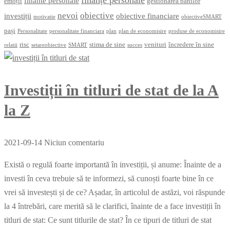
finante personale
emoții
gestionarea banilor
nevoi
obiective
investiții
obiective financiare
motivatie
obiectiveSMART
pași
Personalitate
personalitate financiara
plan
plan de economisire
produse de economisire
risc
stima de sine
venituri
încredere în sine
relatii
setareobiective
SMART
succes
Investiții în titluri de stat de la A
la Z
2021-09-14
Niciun comentariu
Există o regulă foarte importantă în investiții, și anume: Înainte de a
investi în ceva trebuie să te informezi, să cunoști foarte bine în ce
vrei să investești și de ce? Așadar, în articolul de astăzi, voi răspunde
la 4 întrebări, care merită să le clarifici, înainte de a face investiții în
titluri de stat: Ce sunt titlurile de stat? În ce tipuri de titluri de stat