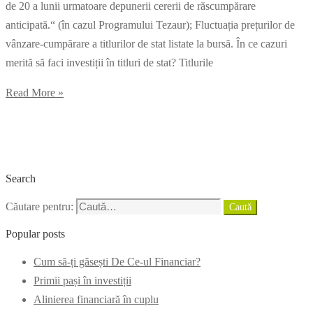
de 20 a lunii urmatoare depunerii cererii de răscumpărare
anticipată.“ (în cazul Programului Tezaur); Fluctuația prețurilor de
vânzare-cumpărare a titlurilor de stat listate la bursă. În ce cazuri
merită să faci investiții în titluri de stat? Titlurile
Read More »
Search
Căutare pentru:
Caută
Popular posts
Cum să-ți găsești De Ce-ul Financiar?
Primii pași în investiții
Alinierea financiară în cuplu