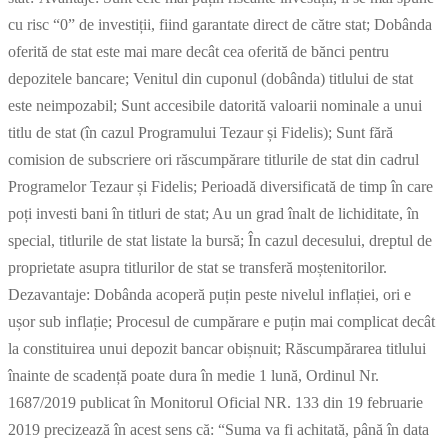
cu risc “0” de investiții, fiind garantate direct de către stat; Dobânda
oferită de stat este mai mare decât cea oferită de bănci pentru
depozitele bancare; Venitul din cuponul (dobânda) titlului de stat
este neimpozabil; Sunt accesibile datorită valoarii nominale a unui
titlu de stat (în cazul Programului Tezaur și Fidelis); Sunt fără
comision de subscriere ori răscumpărare titlurile de stat din cadrul
Programelor Tezaur și Fidelis; Perioadă diversificată de timp în care
poți investi bani în titluri de stat; Au un grad înalt de lichiditate, în
special, titlurile de stat listate la bursă; În cazul decesului, dreptul de
proprietate asupra titlurilor de stat se transferă moștenitorilor.
Dezavantaje: Dobânda acoperă puțin peste nivelul inflației, ori e
ușor sub inflație; Procesul de cumpărare e puțin mai complicat decât
la constituirea unui depozit bancar obișnuit; Răscumpărarea titlului
înainte de scadență poate dura în medie 1 lună, Ordinul Nr.
1687/2019 publicat în Monitorul Oficial NR. 133 din 19 februarie
2019 precizează în acest sens că: “Suma va fi achitată, până în data