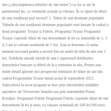
tine („răscumpărarea titlurilor de stat emise”) cu tot ce are în
patrimoniul lui, cu veniturile actuale și viitoare. În ce tipuri de titluri
de stat românești poți investi? 1. Titluri de stat destinate populației
Titlurile de stat românești destinate populației sunt lansate în cadrul a
două programe: Tezaur și Fidelis. Programul Tezaur Programul
Tezaur cuprinde titluri de stat denominate în lei cu maturități de 1, 3
și 5 ani și valoare nominală de 1 leu. Asta ar însemna că suma
minimă necesară pentru a investi într-un astfel de titlu de stat este 1
leu. Dobânda anuală oferită de stat e superioară dobânzilor
depozitelor bancare și diferă de la o emisiune la alta. Pentru mai
multe detalii găsește aici prospectul emisiunii de titluri de stat din
cadrul Programului Tezaur lansat acum în septembrie 2021.
Subscrierea la acest program se face prin intermediul unităților
operative ale Trezoreriei Statului sau prin intermediul Poștei
Române. Programul Fidelis Programul Fidelis cuprinde titluri de stat
denominate în lei și euro, cu valoare nominală de 100 lei/100 euro.