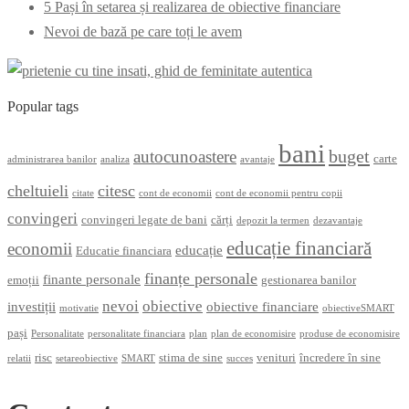
5 Pași în setarea și realizarea de obiective financiare
Nevoi de bază pe care toți le avem
Popular tags
bani
buget
autocunoastere
carte
administrarea banilor
analiza
avantaje
cheltuieli
citesc
citate
cont de economii
cont de economii pentru copii
convingeri
convingeri legate de bani
cărți
depozit la termen
dezavantaje
educație financiară
economii
educație
Educatie financiara
finanțe personale
finante personale
emoții
gestionarea banilor
nevoi
obiective
investiții
obiective financiare
motivatie
obiectiveSMART
pași
Personalitate
personalitate financiara
plan
plan de economisire
produse de economisire
risc
stima de sine
venituri
încredere în sine
relatii
setareobiective
SMART
succes