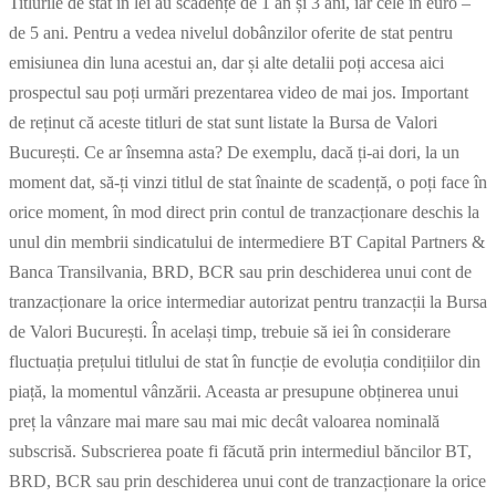
Titlurile de stat în lei au scadențe de 1 an și 3 ani, iar cele în euro –
de 5 ani. Pentru a vedea nivelul dobânzilor oferite de stat pentru
emisiunea din luna acestui an, dar și alte detalii poți accesa aici
prospectul sau poți urmări prezentarea video de mai jos. Important
de reținut că aceste titluri de stat sunt listate la Bursa de Valori
București. Ce ar însemna asta? De exemplu, dacă ți-ai dori, la un
moment dat, să-ți vinzi titlul de stat înainte de scadență, o poți face în
orice moment, în mod direct prin contul de tranzacționare deschis la
unul din membrii sindicatului de intermediere BT Capital Partners &
Banca Transilvania, BRD, BCR sau prin deschiderea unui cont de
tranzacționare la orice intermediar autorizat pentru tranzacții la Bursa
de Valori București. În același timp, trebuie să iei în considerare
fluctuația prețului titlului de stat în funcție de evoluția condițiilor din
piață, la momentul vânzării. Aceasta ar presupune obținerea unui
preț la vânzare mai mare sau mai mic decât valoarea nominală
subscrisă. Subscrierea poate fi făcută prin intermediul băncilor BT,
BRD, BCR sau prin deschiderea unui cont de tranzacționare la orice