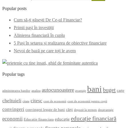
Popular posts
Cum să-ți găsești De Ce-ul Financiar?
Primii pași în investiții
Alinierea financiară în cuplu
5 Pași în setarea și realizarea de obiective financiare
Nevoi de bază pe care toți le avem
Popular tags
bani
buget
autocunoastere
carte
administrarea banilor
analiza
avantaje
cheltuieli
citesc
citate
cont de economii
cont de economii pentru copii
convingeri
convingeri legate de bani
cărți
depozit la termen
dezavantaje
educație financiară
economii
educație
Educatie financiara
finanțe personale