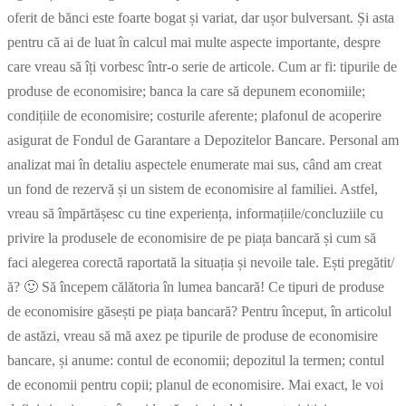
oferit de bănci este foarte bogat și variat, dar ușor bulversant. Și asta
pentru că ai de luat în calcul mai multe aspecte importante, despre
care vreau să îți vorbesc într-o serie de articole. Cum ar fi: tipurile de
produse de economisire; banca la care să depunem economiile;
condițiile de economisire; costurile aferente; plafonul de acoperire
asigurat de Fondul de Garantare a Depozitelor Bancare. Personal am
analizat mai în detaliu aspectele enumerate mai sus, când am creat
un fond de rezervă și un sistem de economisire al familiei. Astfel,
vreau să împărtășesc cu tine experiența, informațiile/concluziile cu
privire la produsele de economisire de pe piața bancară și cum să
faci alegerea corectă raportată la situația și nevoile tale. Ești pregătit/
ă? 🙂 Să începem călătoria în lumea bancară! Ce tipuri de produse
de economisire găsești pe piața bancară? Pentru început, în articolul
de astăzi, vreau să mă axez pe tipurile de produse de economisire
bancare, și anume: contul de economii; depozitul la termen; contul
de economii pentru copii; planul de economisire. Mai exact, le voi