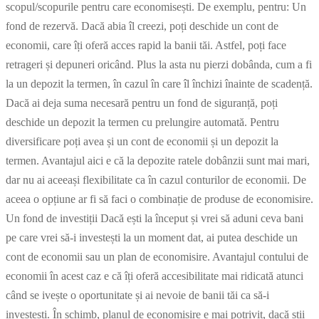
scopul/scopurile pentru care economisești. De exemplu, pentru: Un
fond de rezervă. Dacă abia îl creezi, poți deschide un cont de
economii, care îți oferă acces rapid la banii tăi. Astfel, poți face
retrageri și depuneri oricând. Plus la asta nu pierzi dobânda, cum a fi
la un depozit la termen, în cazul în care îl închizi înainte de scadență.
Dacă ai deja suma necesară pentru un fond de siguranță, poți
deschide un depozit la termen cu prelungire automată. Pentru
diversificare poți avea și un cont de economii și un depozit la
termen. Avantajul aici e că la depozite ratele dobânzii sunt mai mari,
dar nu ai aceeași flexibilitate ca în cazul conturilor de economii. De
aceea o opțiune ar fi să faci o combinație de produse de economisire.
Un fond de investiții Dacă ești la început și vrei să aduni ceva bani
pe care vrei să-i investești la un moment dat, ai putea deschide un
cont de economii sau un plan de economisire. Avantajul contului de
economii în acest caz e că îți oferă accesibilitate mai ridicată atunci
când se ivește o oportunitate și ai nevoie de banii tăi ca să-i
investești. În schimb, planul de economisire e mai potrivit, dacă știi