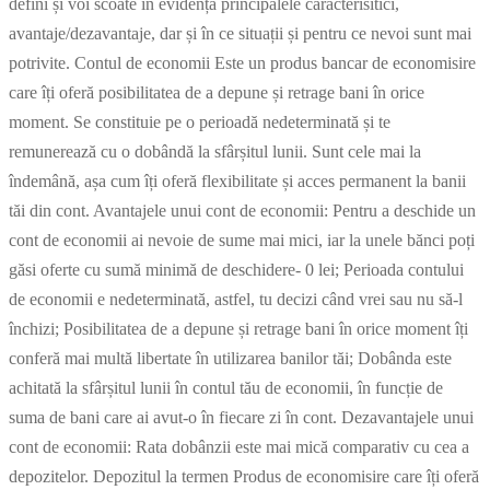
defini și voi scoate în evidență principalele caracterisitici,
avantaje/dezavantaje, dar și în ce situații și pentru ce nevoi sunt mai
potrivite. Contul de economii Este un produs bancar de economisire
care îți oferă posibilitatea de a depune și retrage bani în orice
moment. Se constituie pe o perioadă nedeterminată și te
remunerează cu o dobândă la sfârșitul lunii. Sunt cele mai la
îndemână, așa cum îți oferă flexibilitate și acces permanent la banii
tăi din cont. Avantajele unui cont de economii: Pentru a deschide un
cont de economii ai nevoie de sume mai mici, iar la unele bănci poți
găsi oferte cu sumă minimă de deschidere- 0 lei; Perioada contului
de economii e nedeterminată, astfel, tu decizi când vrei sau nu să-l
închizi; Posibilitatea de a depune și retrage bani în orice moment îți
conferă mai multă libertate în utilizarea banilor tăi; Dobânda este
achitată la sfârșitul lunii în contul tău de economii, în funcție de
suma de bani care ai avut-o în fiecare zi în cont. Dezavantajele unui
cont de economii: Rata dobânzii este mai mică comparativ cu cea a
depozitelor. Depozitul la termen Produs de economisire care îți oferă