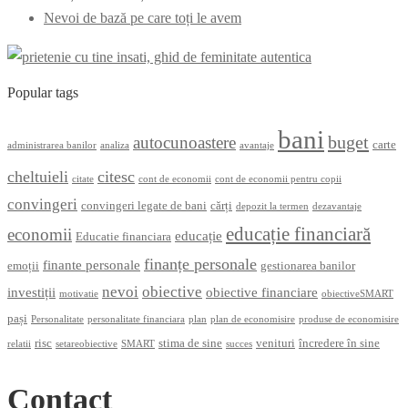
Nevoi de bază pe care toți le avem
Popular tags
bani
buget
autocunoastere
carte
administrarea banilor
analiza
avantaje
cheltuieli
citesc
citate
cont de economii
cont de economii pentru copii
convingeri
convingeri legate de bani
cărți
depozit la termen
dezavantaje
educație financiară
economii
educație
Educatie financiara
finanțe personale
finante personale
emoții
gestionarea banilor
nevoi
obiective
investiții
obiective financiare
motivatie
obiectiveSMART
pași
Personalitate
personalitate financiara
plan
plan de economisire
produse de economisire
risc
stima de sine
venituri
încredere în sine
relatii
setareobiective
SMART
succes
Contact