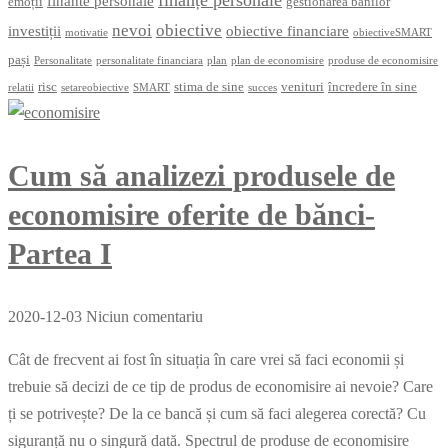
finante personale
emoții
gestionarea banilor
nevoi
obiective
investiții
obiective financiare
motivatie
obiectiveSMART
pași
Personalitate
personalitate financiara
plan
plan de economisire
produse de economisire
risc
stima de sine
venituri
încredere în sine
relatii
setareobiective
SMART
succes
Cum să analizezi produsele de
economisire oferite de bănci-
Partea I
2020-12-03
Niciun comentariu
Cât de frecvent ai fost în situația în care vrei să faci economii și
trebuie să decizi de ce tip de produs de economisire ai nevoie? Care
ți se potrivește? De la ce bancă și cum să faci alegerea corectă? Cu
siguranță nu o singură dată. Spectrul de produse de economisire