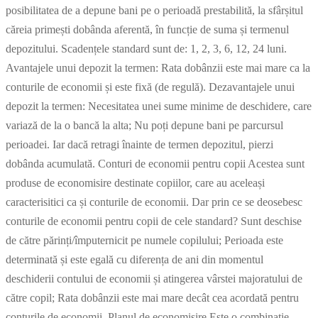
posibilitatea de a depune bani pe o perioadă prestabilită, la sfârșitul
căreia primești dobânda aferentă, în funcție de suma și termenul
depozitului. Scadențele standard sunt de: 1, 2, 3, 6, 12, 24 luni.
Avantajele unui depozit la termen: Rata dobânzii este mai mare ca la
conturile de economii și este fixă (de regulă). Dezavantajele unui
depozit la termen: Necesitatea unei sume minime de deschidere, care
variază de la o bancă la alta; Nu poți depune bani pe parcursul
perioadei. Iar dacă retragi înainte de termen depozitul, pierzi
dobânda acumulată. Conturi de economii pentru copii Acestea sunt
produse de economisire destinate copiilor, care au aceleași
caracterisitici ca și conturile de economii. Dar prin ce se deosebesc
conturile de economii pentru copii de cele standard? Sunt deschise
de către părinți/împuternicit pe numele copilului; Perioada este
determinată și este egală cu diferența de ani din momentul
deschiderii contului de economii și atingerea vârstei majoratului de
către copil; Rata dobânzii este mai mare decât cea acordată pentru
conturile de economii. Planul de economisire Este o combinație