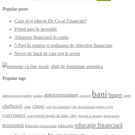
Popular posts
Cum să-ți găsești De Ce-ul Financiar?
Primii pași în investiții
Alinierea financiară în cuplu
5 Pași în setarea și realizarea de obiective financiare
Nevoi de bază pe care toți le avem
Popular tags
bani
buget
autocunoastere
carte
administrarea banilor
analiza
avantaje
cheltuieli
citesc
citate
cont de economii
cont de economii pentru copii
convingeri
convingeri legate de bani
cărți
depozit la termen
dezavantaje
educație financiară
economii
educație
Educatie financiara
finanțe personale