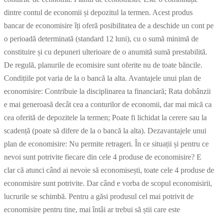
dintre contul de economii și depozitul la termen. Acest produs
bancar de economisire îți oferă posibilitatea de a deschide un cont pe
o perioadă determinată (standard 12 luni), cu o sumă minimă de
constituire și cu depuneri ulterioare de o anumită sumă prestabilită.
De regulă, planurile de ecomisire sunt oferite nu de toate băncile.
Condițiile pot varia de la o bancă la alta. Avantajele unui plan de
economisire: Contribuie la disciplinarea ta financiară; Rata dobânzii
e mai generoasă decât cea a conturilor de economii, dar mai mică ca
cea oferită de depozitele la termen; Poate fi lichidat la cerere sau la
scadență (poate să difere de la o bancă la alta). Dezavantajele unui
plan de economisire: Nu permite retrageri. În ce situații și pentru ce
nevoi sunt potrivite fiecare din cele 4 produse de economisire? E
clar că atunci când ai nevoie să economisești, toate cele 4 produse de
economisire sunt potrivite. Dar când e vorba de scopul economisirii,
lucrurile se schimbă. Pentru a găsi produsul cel mai potrivit de
economisire pentru tine, mai întâi ar trebui să știi care este