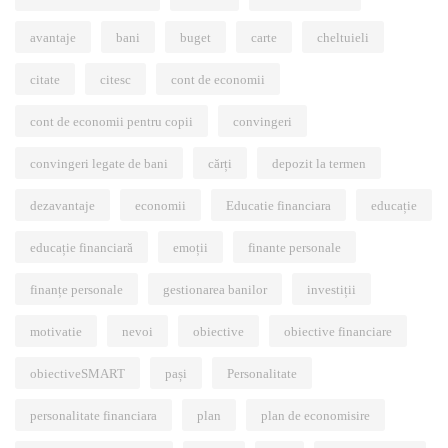
avantaje
bani
buget
carte
cheltuieli
citate
citesc
cont de economii
cont de economii pentru copii
convingeri
convingeri legate de bani
cărți
depozit la termen
dezavantaje
economii
Educatie financiara
educație
educație financiară
emoții
finante personale
finanțe personale
gestionarea banilor
investiții
motivatie
nevoi
obiective
obiective financiare
obiectiveSMART
pași
Personalitate
personalitate financiara
plan
plan de economisire