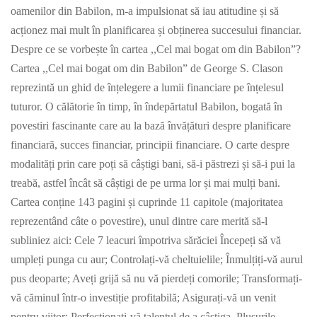
oamenilor din Babilon, m-a impulsionat să iau atitudine și să
acționez mai mult în planificarea și obținerea succesului financiar.
Despre ce se vorbește în cartea ,,Cel mai bogat om din Babilon”?
Cartea ,,Cel mai bogat om din Babilon” de George S. Clason
reprezintă un ghid de înțelegere a lumii financiare pe înțelesul
tuturor. O călătorie în timp, în îndepărtatul Babilon, bogată în
povestiri fascinante care au la bază învățături despre planificare
financiară, succes financiar, principii financiare. O carte despre
modalități prin care poți să câștigi bani, să-i păstrezi și să-i pui la
treabă, astfel încât să câștigi de pe urma lor și mai mulți bani.
Cartea conține 143 pagini și cuprinde 11 capitole (majoritatea
reprezentând câte o povestire), unul dintre care merită să-l
subliniez aici: Cele 7 leacuri împotriva sărăciei Începeți să vă
umpleți punga cu aur; Controlați-vă cheltuielile; Înmulțiți-vă aurul
pus deoparte; Aveți grijă să nu vă pierdeți comorile; Transformați-
vă căminul într-o investiție profitabilă; Asigurați-vă un venit
pentru viitor; Perfecționați-vă talentul de a câștiga. Plusurile