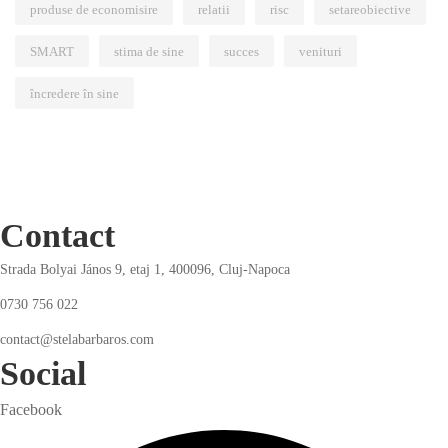
produse de economisire
relatii
risc
setareobiective
SMART
stima de sine
succes
venituri
încredere în sine
Contact
Strada Bolyai János 9, etaj 1, 400096, Cluj-Napoca
0730 756 022
contact@stelabarbaros.com
Social
Facebook