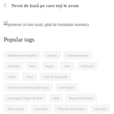
Nevoi de bază pe care toți le avem
Popular tags
administrarea banilor
analiza
autocunoastere
avantaje
bani
buget
carte
cheltuieli
citate
citesc
cont de economii
cont de economii pentru copii
convingeri
convingeri legate de bani
cărți
depozit la termen
dezavantaje
economii
Educatie financiara
educație