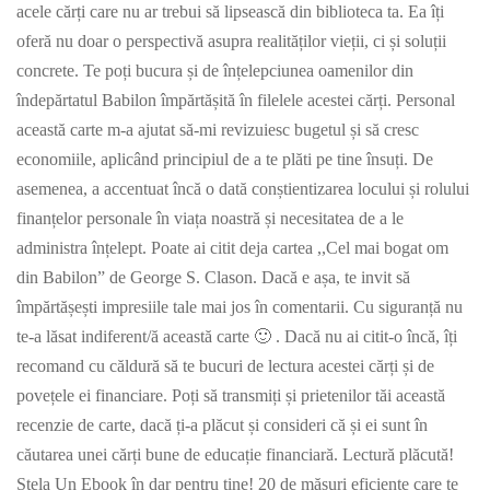
acele cărți care nu ar trebui să lipsească din biblioteca ta. Ea îți
oferă nu doar o perspectivă asupra realităților vieții, ci și soluții
concrete. Te poți bucura și de înțelepciunea oamenilor din
îndepărtatul Babilon împărtășită în filelele acestei cărți. Personal
această carte m-a ajutat să-mi revizuiesc bugetul și să cresc
economiile, aplicând principiul de a te plăti pe tine însuți. De
asemenea, a accentuat încă o dată conștientizarea locului și rolului
finanțelor personale în viața noastră și necesitatea de a le
administra înțelept. Poate ai citit deja cartea ,,Cel mai bogat om
din Babilon” de George S. Clason. Dacă e așa, te invit să
împărtășești impresiile tale mai jos în comentarii. Cu siguranță nu
te-a lăsat indiferent/ă această carte 🙂 . Dacă nu ai citit-o încă, îți
recomand cu căldură să te bucuri de lectura acestei cărți și de
povețele ei financiare. Poți să transmiți și prietenilor tăi această
recenzie de carte, dacă ți-a plăcut și consideri că și ei sunt în
căutarea unei cărți bune de educație financiară. Lectură plăcută!
Stela Un Ebook în dar pentru tine! 20 de măsuri eficiente care te