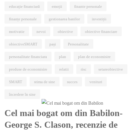
educație financiară
emoții
finante personale
finanțe personale
gestionarea banilor
investiții
motivatie
nevoi
obiective
obiective financiare
obiectiveSMART
pași
Personalitate
personalitate financiara
plan
plan de economisire
produse de economisire
relatii
risc
setareobiective
SMART
stima de sine
succes
venituri
încredere în sine
Cel mai bogat om din Babilon-
George S. Clason, recenzie de