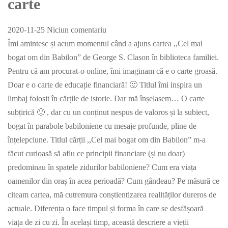
carte
2020-11-25
Niciun comentariu
Îmi amintesc și acum momentul când a ajuns cartea ,,Cel mai
bogat om din Babilon” de George S. Clason în biblioteca familiei.
Pentru că am procurat-o online, îmi imaginam că e o carte groasă.
Doar e o carte de educație financiară! 🙂 Titlul îmi inspira un
limbaj folosit în cărțile de istorie. Dar mă înșelasem… O carte
subțirică 🙂 , dar cu un conținut nespus de valoros și la subiect,
bogat în parabole babiloniene cu mesaje profunde, pline de
înțelepciune. Titlul cărții ,,Cel mai bogat om din Babilon” m-a
făcut curioasă să aflu ce principii financiare (și nu doar)
predominau în spatele zidurilor babiloniene? Cum era viața
oamenilor din oraș în acea perioadă? Cum gândeau? Pe măsură ce
citeam cartea, mă cutremura conștientizarea realităților dureros de
actuale. Diferența o face timpul și forma în care se desfășoară
viața de zi cu zi. În același timp, această descriere a vieții