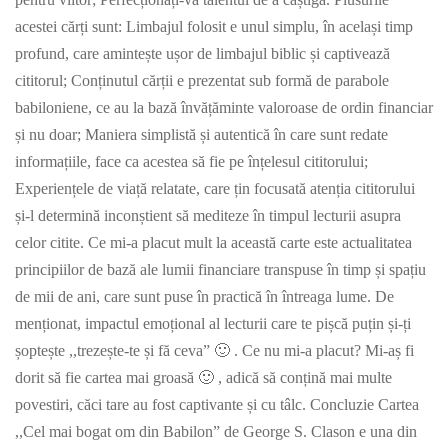
acestei cărți sunt: Limbajul folosit e unul simplu, în același timp
profund, care amintește ușor de limbajul biblic și captivează
cititorul; Conținutul cărții e prezentat sub formă de parabole
babiloniene, ce au la bază învățăminte valoroase de ordin financiar
și nu doar; Maniera simplistă și autentică în care sunt redate
informațiile, face ca acestea să fie pe înțelesul cititorului;
Experiențele de viață relatate, care țin focusată atenția cititorului
și-l determină inconștient să mediteze în timpul lecturii asupra
celor citite. Ce mi-a placut mult la această carte este actualitatea
principiilor de bază ale lumii financiare transpuse în timp și spațiu
de mii de ani, care sunt puse în practică în întreaga lume. De
menționat, impactul emoțional al lecturii care te pișcă puțin și-ți
șoptește ,,trezește-te și fă ceva” 🙂 . Ce nu mi-a placut? Mi-aș fi
dorit să fie cartea mai groasă 🙂 , adică să conțină mai multe
povestiri, căci tare au fost captivante și cu tâlc. Concluzie Cartea
,,Cel mai bogat om din Babilon” de George S. Clason e una din