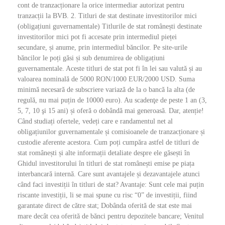
cont de tranzacționare la orice intermediar autorizat pentru
tranzacții la BVB. 2. Titluri de stat destinate investitorilor mici
(obligațiuni guvernamentale) Titlurile de stat românești destinate
investitorilor mici pot fi accesate prin intermediul pieței
secundare, și anume, prin intermediul băncilor. Pe site-urile
băncilor le poți găsi și sub denumirea de obligațiuni
guvernamentale. Aceste titluri de stat pot fi în lei sau valută și au
valoarea nominală de 5000 RON/1000 EUR/2000 USD. Suma
minimă necesară de subscriere variază de la o bancă la alta (de
regulă, nu mai puțin de 10000 euro). Au scadenţe de peste 1 an (3,
5, 7, 10 şi 15 ani) și oferă o dobândă mai generoasă. Dar, atenție!
Când studiați ofertele, vedeți care e randamentul net al
obligațiunilor guvernamentale și comisioanele de tranzacționare și
custodie aferente acestora. Cum poți cumpăra astfel de titluri de
stat românești și alte informații detaliate despre ele găsești în
Ghidul investitorului în titluri de stat românești emise pe piața
interbancară internă. Care sunt avantajele și dezavantajele atunci
când faci investiții în titluri de stat? Avantaje: Sunt cele mai puțin
riscante investiții, li se mai spune cu risc “0” de investiții, fiind
garantate direct de către stat; Dobânda oferită de stat este mai
mare decât cea oferită de bănci pentru depozitele bancare; Venitul