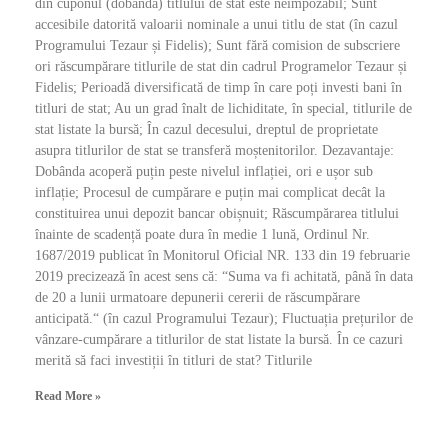
din cuponul (dobânda) titlului de stat este neimpozabil; Sunt
accesibile datorită valoarii nominale a unui titlu de stat (în cazul
Programului Tezaur și Fidelis); Sunt fără comision de subscriere
ori răscumpărare titlurile de stat din cadrul Programelor Tezaur și
Fidelis; Perioadă diversificată de timp în care poți investi bani în
titluri de stat; Au un grad înalt de lichiditate, în special, titlurile de
stat listate la bursă; În cazul decesului, dreptul de proprietate
asupra titlurilor de stat se transferă moștenitorilor. Dezavantaje:
Dobânda acoperă puțin peste nivelul inflației, ori e ușor sub
inflație; Procesul de cumpărare e puțin mai complicat decât la
constituirea unui depozit bancar obișnuit; Răscumpărarea titlului
înainte de scadență poate dura în medie 1 lună, Ordinul Nr.
1687/2019 publicat în Monitorul Oficial NR. 133 din 19 februarie
2019 precizează în acest sens că: “Suma va fi achitată, până în data
de 20 a lunii urmatoare depunerii cererii de răscumpărare
anticipată.“ (în cazul Programului Tezaur); Fluctuația prețurilor de
vânzare-cumpărare a titlurilor de stat listate la bursă. În ce cazuri
merită să faci investiții în titluri de stat? Titlurile
Read More »