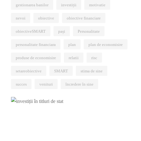
gestionarea banilor
investiții
motivatie
nevoi
obiective
obiective financiare
obiectiveSMART
pași
Personalitate
personalitate financiara
plan
plan de economisire
produse de economisire
relatii
risc
setareobiective
SMART
stima de sine
succes
venituri
încredere în sine