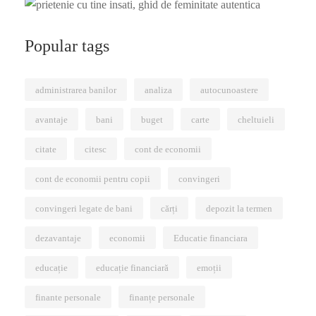
Popular tags
administrarea banilor
analiza
autocunoastere
avantaje
bani
buget
carte
cheltuieli
citate
citesc
cont de economii
cont de economii pentru copii
convingeri
convingeri legate de bani
cărți
depozit la termen
dezavantaje
economii
Educatie financiara
educație
educație financiară
emoții
finante personale
finanțe personale