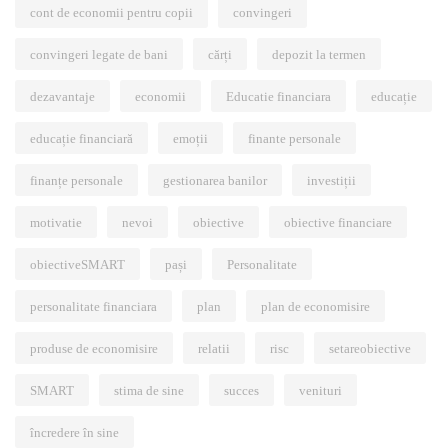
cont de economii pentru copii
convingeri
convingeri legate de bani
cărți
depozit la termen
dezavantaje
economii
Educatie financiara
educație
educație financiară
emoții
finante personale
finanțe personale
gestionarea banilor
investiții
motivatie
nevoi
obiective
obiective financiare
obiectiveSMART
pași
Personalitate
personalitate financiara
plan
plan de economisire
produse de economisire
relatii
risc
setareobiective
SMART
stima de sine
succes
venituri
încredere în sine