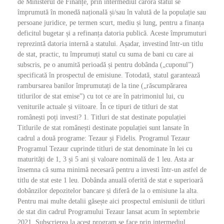
de Ministerul de Finanțe, prin intermediul cărora statul se
împrumută în monedă națională și/sau în valută de la populație sau
persoane juridice, pe termen scurt, mediu și lung, pentru a finanța
deficitul bugetar și a refinanța datoria publică. Aceste împrumuturi
reprezintă datoria internă a statului. Așadar, investind într-un titlu
de stat, practic, tu împrumuți statul cu suma de bani cu care ai
subscris, pe o anumită perioadă și pentru dobânda („cuponul”)
specificată în prospectul de emisiune. Totodată, statul garantează
rambursarea banilor împrumutați de la tine („răscumpărarea
titlurilor de stat emise”) cu tot ce are în patrimoniul lui, cu
veniturile actuale și viitoare. În ce tipuri de titluri de stat
românești poți investi? 1. Titluri de stat destinate populației
Titlurile de stat românești destinate populației sunt lansate în
cadrul a două programe: Tezaur și Fidelis. Programul Tezaur
Programul Tezaur cuprinde titluri de stat denominate în lei cu
maturități de 1, 3 și 5 ani și valoare nominală de 1 leu. Asta ar
însemna că suma minimă necesară pentru a investi într-un astfel de
titlu de stat este 1 leu. Dobânda anuală oferită de stat e superioară
dobânzilor depozitelor bancare și diferă de la o emisiune la alta.
Pentru mai multe detalii găsește aici prospectul emisiunii de titluri
de stat din cadrul Programului Tezaur lansat acum în septembrie
2021. Subscrierea la acest program se face prin intermediul