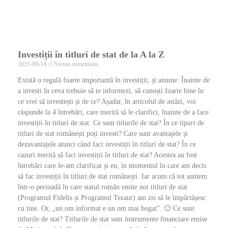
Investiții în titluri de stat de la A la Z
2021-09-14
Niciun comentariu
Există o regulă foarte importantă în investiții, și anume: Înainte de
a investi în ceva trebuie să te informezi, să cunoști foarte bine în
ce vrei să investești și de ce? Așadar, în articolul de astăzi, voi
răspunde la 4 întrebări, care merită să le clarifici, înainte de a face
investiții în titluri de stat: Ce sunt titlurile de stat? În ce tipuri de
titluri de stat românești poți investi? Care sunt avantajele și
dezavantajele atunci când faci investiții în titluri de stat? În ce
cazuri merită să faci investiții în titluri de stat? Acestea au fost
întrebări care le-am clarificat și eu, în momentul în care am decis
să fac investiții în titluri de stat românești. Iar acum că tot suntem
într-o perioadă în care statul român emite noi titluri de stat
(Programul Fidelis și Programul Tezaur) am zis să le împărtășesc
cu tine. Or, „un om informat e un om mai bogat”. 🙂 Ce sunt
titlurile de stat? Titlurile de stat sunt instrumente financiare emise