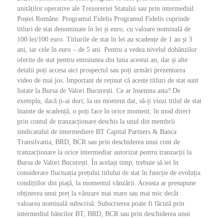
unităților operative ale Trezoreriei Statului sau prin intermediul
Poștei Române. Programul Fidelis Programul Fidelis cuprinde
titluri de stat denominate în lei și euro, cu valoare nominală de
100 lei/100 euro. Titlurile de stat în lei au scadențe de 1 an și 3
ani, iar cele în euro – de 5 ani. Pentru a vedea nivelul dobânzilor
oferite de stat pentru emisiunea din luna acestui an, dar și alte
detalii poți accesa aici prospectul sau poți urmări prezentarea
video de mai jos. Important de reținut că aceste titluri de stat sunt
listate la Bursa de Valori București. Ce ar însemna asta? De
exemplu, dacă ți-ai dori, la un moment dat, să-ți vinzi titlul de stat
înainte de scadență, o poți face în orice moment, în mod direct
prin contul de tranzacționare deschis la unul din membrii
sindicatului de intermediere BT Capital Partners & Banca
Transilvania, BRD, BCR sau prin deschiderea unui cont de
tranzacționare la orice intermediar autorizat pentru tranzacții la
Bursa de Valori București. În același timp, trebuie să iei în
considerare fluctuația prețului titlului de stat în funcție de evoluția
condițiilor din piață, la momentul vânzării. Aceasta ar presupune
obținerea unui preț la vânzare mai mare sau mai mic decât
valoarea nominală subscrisă. Subscrierea poate fi făcută prin
intermediul băncilor BT, BRD, BCR sau prin deschiderea unui