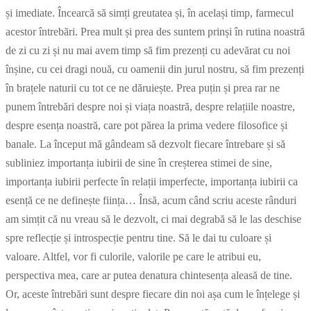
și imediate. Încearcă să simți greutatea și, în același timp, farmecul
acestor întrebări. Prea mult și prea des suntem prinși în rutina noastră
de zi cu zi și nu mai avem timp să fim prezenți cu adevărat cu noi
înșine, cu cei dragi nouă, cu oamenii din jurul nostru, să fim prezenți
în brațele naturii cu tot ce ne dăruiește. Prea puțin și prea rar ne
punem întrebări despre noi și viața noastră, despre relațiile noastre,
despre esența noastră, care pot părea la prima vedere filosofice și
banale. La început mă gândeam să dezvolt fiecare întrebare și să
subliniez importanța iubirii de sine în creșterea stimei de sine,
importanța iubirii perfecte în relații imperfecte, importanța iubirii ca
esență ce ne definește ființa… Însă, acum când scriu aceste rânduri
am simțit că nu vreau să le dezvolt, ci mai degrabă să le las deschise
spre reflecție și introspecție pentru tine. Să le dai tu culoare și
valoare. Altfel, vor fi culorile, valorile pe care le atribui eu,
perspectiva mea, care ar putea denatura chintesența aleasă de tine.
Or, aceste întrebări sunt despre fiecare din noi așa cum le înțelege și