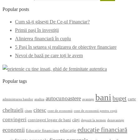
Popular posts
Cum să-ți găsești De Ce-ul Financiar?
Primii pași în investiții
Alinierea financiară în cuplu
5 Pași în setarea și realizarea de obiective financiare
Nevoi de bază pe care toți le avem
Popular tags
bani
buget
autocunoastere
carte
administrarea banilor
analiza
avantaje
cheltuieli
citesc
citate
cont de economii
cont de economii pentru copii
convingeri
convingeri legate de bani
cărți
depozit la termen
dezavantaje
educație financiară
economii
educație
Educatie financiara
finanțe personale