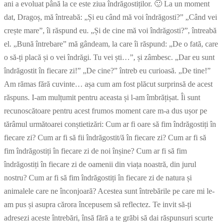
ani a evoluat până la ce este ziua îndrăgostiților. 🙂 La un moment
dat, Dragoș, mă întreabă: „Și eu când mă voi îndrăgosti?” „Când vei
crește mare”, îi răspund eu. „Și de cine mă voi îndrăgosti?”, întreabă
el. „Bună întrebare” mă gândeam, la care îi răspund: „De o fată, care
o să-ți placă și o vei îndrăgi. Tu vei ști…”, și zâmbesc. „Dar eu sunt
îndrăgostit în fiecare zi!” „De cine?” întreb eu curioasă. „De tine!”
Am rămas fără cuvinte… așa cum am fost plăcut surprinsă de acest
răspuns. I-am mulțumit pentru aceasta și l-am îmbrățișat. Îi sunt
recunoscătoare pentru acest frumos moment care m-a dus ușor pe
tărâmul următoarei conștietizări: Cum ar fi oare să fim îndrăgostiți în
fiecare zi? Cum ar fi să fii îndrăgostit/ă în fiecare zi? Cum ar fi să
fim îndrăgostiți în fiecare zi de noi înșine? Cum ar fi să fim
îndrăgostiți în fiecare zi de oamenii din viața noastră, din jurul
nostru? Cum ar fi să fim îndrăgostiți în fiecare zi de natura și
animalele care ne înconjoară? Acestea sunt întrebările pe care mi le-
am pus și asupra cărora începusem să reflectez. Te invit să-ți
adresezi aceste întrebări, însă fără a te grăbi să dai răspunsuri scurte