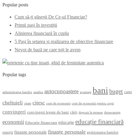
Popular posts
Cum să-ți găsești De Ce-ul Financiar?
Primii pași în investiții
Alinierea financiară în cuplu
5 Pași în setarea și realizarea de obiective financiare
Nevoi de bază pe care toți le avem
Popular tags
bani
buget
autocunoastere
carte
administrarea banilor
analiza
avantaje
cheltuieli
citesc
citate
cont de economii
cont de economii pentru copii
convingeri
convingeri legate de bani
cărți
depozit la termen
dezavantaje
educație financiară
economii
educație
Educatie financiara
finanțe personale
finante personale
emoții
gestionarea banilor