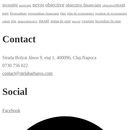
nevoi
obiective
investiții
obiective financiare
motivatie
obiectiveSMART
pași
Personalitate
personalitate financiara
plan
plan de economisire
produse de economisire
risc
stima de sine
venituri
încredere în sine
relatii
setareobiective
SMART
succes
Contact
Strada Bolyai János 9, etaj 1, 400096, Cluj-Napoca
0730 756 022
contact@stelabarbaros.com
Social
Facebook