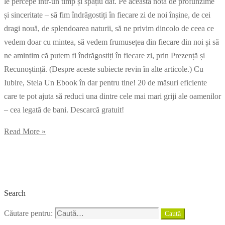
le percepe într-un timp și spațiu dat. Pe această notă de profunzime
și sinceritate – să fim îndrăgostiți în fiecare zi de noi înșine, de cei
dragi nouă, de splendoarea naturii, să ne privim dincolo de ceea ce
vedem doar cu mintea, să vedem frumusețea din fiecare din noi și să
ne amintim că putem fi îndrăgostiți în fiecare zi, prin Prezență și
Recunoștință. (Despre aceste subiecte revin în alte articole.) Cu
Iubire, Stela Un Ebook în dar pentru tine! 20 de măsuri eficiente
care te pot ajuta să reduci una dintre cele mai mari griji ale oamenilor
– cea legată de bani. Descarcă gratuit!
Read More »
Search
Căutare pentru:
Caută