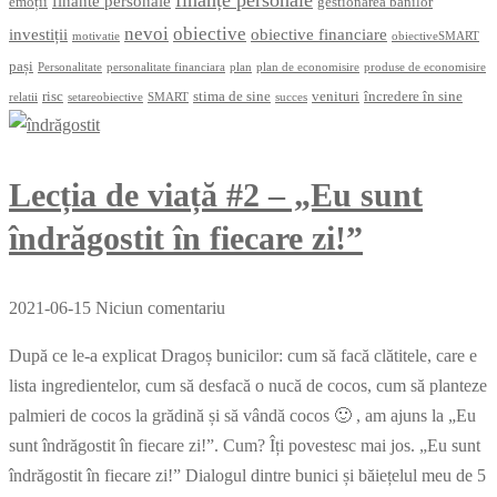
finante personale
emoții
gestionarea banilor
nevoi
obiective
investiții
obiective financiare
motivatie
obiectiveSMART
pași
Personalitate
personalitate financiara
plan
plan de economisire
produse de economisire
risc
stima de sine
venituri
încredere în sine
relatii
setareobiective
SMART
succes
Lecția de viață #2 – „Eu sunt
îndrăgostit în fiecare zi!”
2021-06-15
Niciun comentariu
După ce le-a explicat Dragoș bunicilor: cum să facă clătitele, care e
lista ingredientelor, cum să desfacă o nucă de cocos, cum să planteze
palmieri de cocos la grădină și să vândă cocos 🙂 , am ajuns la „Eu
sunt îndrăgostit în fiecare zi!”. Cum? Îți povestesc mai jos. „Eu sunt
îndrăgostit în fiecare zi!” Dialogul dintre bunici și băiețelul meu de 5