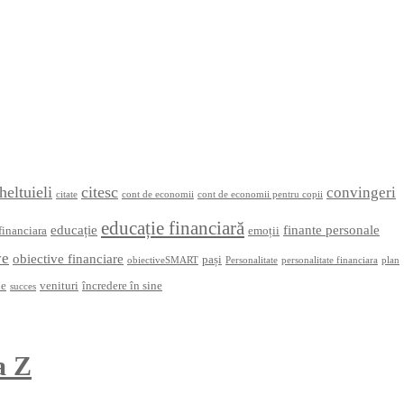
heltuieli
citesc
convingeri
citate
cont de economii
cont de economii pentru copii
educație financiară
educație
finante personale
financiara
emoții
ve
obiective financiare
pași
obiectiveSMART
Personalitate
personalitate financiara
plan
ne
venituri
încredere în sine
succes
la Z