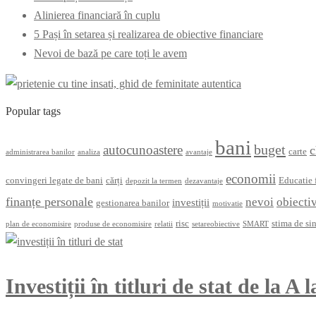
Alinierea financiară în cuplu
5 Pași în setarea și realizarea de obiective financiare
Nevoi de bază pe care toți le avem
Popular tags
bani
buget
autocunoastere
c
carte
administrarea banilor
analiza
avantaje
economii
convingeri legate de bani
cărți
Educatie 
depozit la termen
dezavantaje
finanțe personale
nevoi
obiecti
investiții
gestionarea banilor
motivatie
risc
stima de si
plan de economisire
produse de economisire
relatii
setareobiective
SMART
Investiții în titluri de stat de la A 