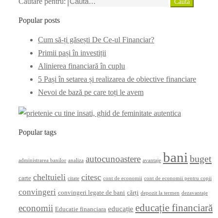
Căutare pentru:
Caută
Popular posts
Cum să-ți găsești De Ce-ul Financiar?
Primii pași în investiții
Alinierea financiară în cuplu
5 Pași în setarea și realizarea de obiective financiare
Nevoi de bază pe care toți le avem
Popular tags
bani
buget
autocunoastere
administrarea banilor
analiza
avantaje
cheltuieli
citesc
carte
citate
cont de economii
cont de economii pentru copii
convingeri
convingeri legate de bani
cărți
depozit la termen
dezavantaje
educație financiară
economii
educație
Educatie financiara