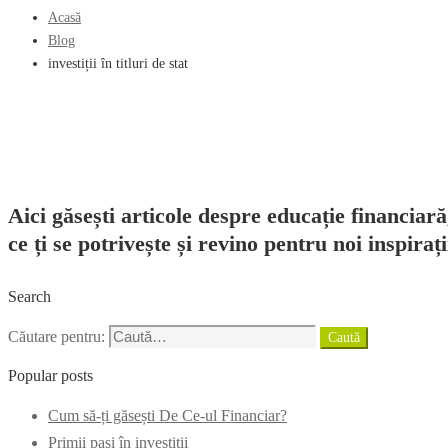
Acasă
Blog
investiții în titluri de stat
Aici găsești articole despre educație financiară
ce ți se potrivește și revino pentru noi inspirați
Search
Căutare pentru:
Caută
Popular posts
Cum să-ți găsești De Ce-ul Financiar?
Primii pași în investiții