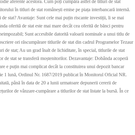
odie aferente acestora. Cum poți cumpăra astfel de titluri de stat
itorului în titluri de stat românești emise pe piața interbancară internă.
i de stat? Avantaje: Sunt cele mai puțin riscante investiții, li se mai
bânda oferită de stat este mai mare decât cea oferită de bănci pentru
neimpozabil; Sunt accesibile datorită valoarii nominale a unui titlu de
bscriere ori răscumpărare titlurile de stat din cadrul Programelor Tezaur
ri de stat; Au un grad înalt de lichiditate, în special, titlurile de stat
rilor de stat se transferă moștenitorilor. Dezavantaje: Dobânda acoperă
ărare e puțin mai complicat decât la constituirea unui depozit bancar
die 1 lună, Ordinul Nr. 1687/2019 publicat în Monitorul Oficial NR.
tată, până în data de 20 a lunii urmatoare depunerii cererii de
rilor de vânzare-cumpărare a titlurilor de stat listate la bursă. În ce