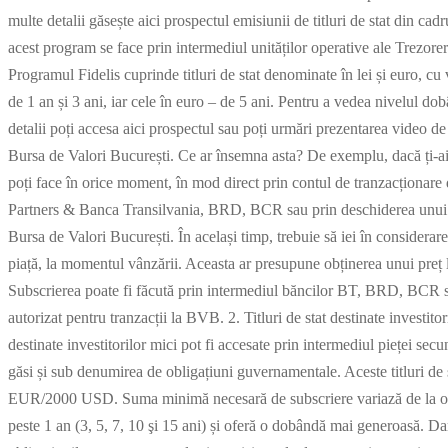
multe detalii găsește aici prospectul emisiunii de titluri de stat din 
acest program se face prin intermediul unităților operative ale Trezore
Programul Fidelis cuprinde titluri de stat denominate în lei și euro, cu 
de 1 an și 3 ani, iar cele în euro – de 5 ani. Pentru a vedea nivelul dob
detalii poți accesa aici prospectul sau poți urmări prezentarea video de m
Bursa de Valori București. Ce ar însemna asta? De exemplu, dacă ți-ai do
poți face în orice moment, în mod direct prin contul de tranzacționare
Partners & Banca Transilvania, BRD, BCR sau prin deschiderea unui con
Bursa de Valori București. În același timp, trebuie să iei în considerare f
piață, la momentul vânzării. Aceasta ar presupune obținerea unui preț
Subscrierea poate fi făcută prin intermediul băncilor BT, BRD, BCR sa
autorizat pentru tranzacții la BVB. 2. Titluri de stat destinate investito
destinate investitorilor mici pot fi accesate prin intermediul pieței secu
găsi și sub denumirea de obligațiuni guvernamentale. Aceste titluri de
EUR/2000 USD. Suma minimă necesară de subscriere variază de la o ba
peste 1 an (3, 5, 7, 10 şi 15 ani) și oferă o dobândă mai generoasă. Dar