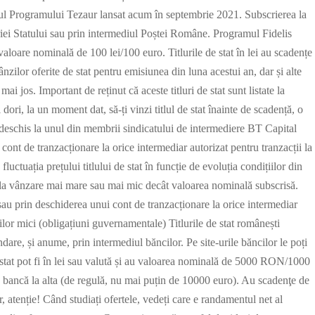
cadrul Programului Tezaur lansat acum în septembrie 2021. Subscrierea la
riei Statului sau prin intermediul Poștei Române. Programul Fidelis
valoare nominală de 100 lei/100 euro. Titlurile de stat în lei au scadențe
ânzilor oferite de stat pentru emisiunea din luna acestui an, dar și alte
ai jos. Important de reținut că aceste titluri de stat sunt listate la
ri, la un moment dat, să-ți vinzi titlul de stat înainte de scadență, o
 deschis la unul din membrii sindicatului de intermediere BT Capital
t de tranzacționare la orice intermediar autorizat pentru tranzacții la
luctuația prețului titlului de stat în funcție de evoluția condițiilor din
 la vânzare mai mare sau mai mic decât valoarea nominală subscrisă.
u prin deschiderea unui cont de tranzacționare la orice intermediar
rilor mici (obligațiuni guvernamentale) Titlurile de stat românești
ndare, și anume, prin intermediul băncilor. Pe site-urile băncilor le poți
 stat pot fi în lei sau valută și au valoarea nominală de 5000 RON/1000
ncă la alta (de regulă, nu mai puțin de 10000 euro). Au scadenţe de
, atenție! Când studiați ofertele, vedeți care e randamentul net al