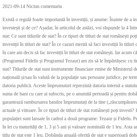
2021-09-14
Niciun comentariu
Există o regulă foarte importantă în investiții, și anume: Înainte de a in
investești și de ce? Așadar, în articolul de astăzi, voi răspunde la 4 întreb
stat: Ce sunt titlurile de stat? În ce tipuri de titluri de stat românești 
investiții în titluri de stat? În ce cazuri merită să faci investiții în titl
în care am decis să fac investiții în titluri de stat românești. Iar acum c
(Programul Fidelis și Programul Tezaur) am zis să le împărtășesc cu ti
stat? Titlurile de stat sunt instrumente financiare emise de Ministerul
națională și/sau în valută de la populație sau persoane juridice, pe term
datoria publică. Aceste împrumuturi reprezintă datoria internă a statului.
suma de bani cu care ai subscris, pe o anumită perioadă și pentru dobâ
garantează rambursarea banilor împrumutați de la tine („răscumpărarea ti
actuale și viitoare. În ce tipuri de titluri de stat românești poți investi? 
populației sunt lansate în cadrul a două programe: Tezaur și Fidelis.
în lei cu maturități de 1, 3 și 5 ani și valoare nominală de 1 leu. Asta
titlu de stat este 1 leu. Dobânda anuală oferită de stat e superioară dob