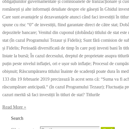
obligațiunilor guvernamentale și comisioanele de tranzacționare și cust
românești și alte informații detaliate despre ele găsești în Ghidul invest
Care sunt avantajele și dezavantajele atunci când faci investiții în titlur
spune cu risc “0” de investiții, fiind garantate direct de către stat; Do
depozitele bancare; Venitul din cuponul (dobânda) titlului de stat este 
stat (în cazul Programului Tezaur și Fidelis); Sunt fără comision de su
și Fidelis; Perioadă diversificată de timp în care poți investi bani în titlu
listate la bursă; În cazul decesului, dreptul de proprietate asupra titlu
puțin peste nivelul inflației, ori e ușor sub inflație; Procesul de cump
obișnuit; Răscumpărarea titlului înainte de scadență poate dura în me
133 din 19 februarie 2019 precizează în acest sens că: “Suma va fi achi
răscumpărare anticipată.“ (în cazul Programului Tezaur); Fluctuația prețu
cazuri merită să faci investiții în titluri de stat? Titlurile
Read More »
Search