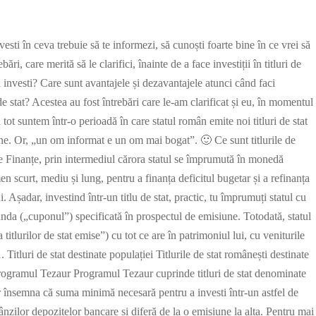
vesti în ceva trebuie să te informezi, să cunoști foarte bine în ce vrei să
ări, care merită să le clarifici, înainte de a face investiții în titluri de
poți investi? Care sunt avantajele și dezavantajele atunci când faci
uri de stat? Acestea au fost întrebări care le-am clarificat și eu, în momentul
ă tot suntem într-o perioadă în care statul român emite noi titluri de stat
ne. Or, „un om informat e un om mai bogat”. 🙂 Ce sunt titlurile de
 de Finanțe, prin intermediul cărora statul se împrumută în monedă
en scurt, mediu și lung, pentru a finanța deficitul bugetar și a refinanța
 Așadar, investind într-un titlu de stat, practic, tu împrumuți statul cu
nda („cuponul”) specificată în prospectul de emisiune. Totodată, statul
tlurilor de stat emise”) cu tot ce are în patrimoniul lui, cu veniturile
1. Titluri de stat destinate populației Titlurile de stat românești destinate
 Programul Tezaur Programul Tezaur cuprinde titluri de stat denominate
 ar însemna că suma minimă necesară pentru a investi într-un astfel de
ânzilor depozitelor bancare și diferă de la o emisiune la alta. Pentru mai