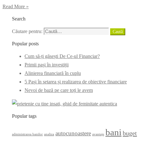
Read More »
Search
Căutare pentru:
Caută
Popular posts
Cum să-ți găsești De Ce-ul Financiar?
Primii pași în investiții
Alinierea financiară în cuplu
5 Pași în setarea și realizarea de obiective financiare
Nevoi de bază pe care toți le avem
Popular tags
bani
buget
autocunoastere
administrarea banilor
analiza
avantaje