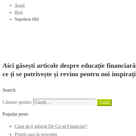
Acasă
Blog
Napoleon Hill
Aici găsești articole despre educație financiară
ce ți se potrivește și revino pentru noi inspirați
Search
Căutare pentru:
Caută
Popular posts
Cum să-ți găsești De Ce-ul Financiar?
Primii pași în investiții