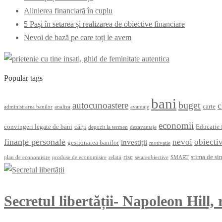
Alinierea financiară în cuplu
5 Pași în setarea și realizarea de obiective financiare
Nevoi de bază pe care toți le avem
Popular tags
bani
buget
autocunoastere
c
carte
administrarea banilor
analiza
avantaje
economii
convingeri legate de bani
cărți
Educatie 
depozit la termen
dezavantaje
finanțe personale
nevoi
obiecti
investiții
gestionarea banilor
motivatie
risc
stima de si
plan de economisire
produse de economisire
relatii
setareobiective
SMART
Secretul libertății- Napoleon Hill, 