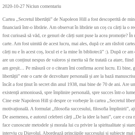
2020-10-27
Niciun comentariu
Cartea ,,Secretul libertății” de Napoleon Hill a fost descoperită de min
financiară într-o librărie. Am observat în librărie un coș cu cărți la o 
fost curioasă să văd, ce genuri de cărți sunt puse la acea promoție? În 
carte. Am fost uimită de acest lucru, mai ales, după ce am răsfoit carte
cărți nu e în acest coș, locul ei e la mine în bibliotecă” :). După ce 
are un conținut nespus de valoros și merita să fie tratată ca atare, fiin
am greșit… Pe măsură ce o citeam îmi confirma acest lucru. Ei bine, ga
libertății” este o carte de dezvoltare personală și are la bază manuscri
încât a fost ținut în secret din anul 1938, mai bine de 70 de ani. Are u
existență armonioasă, spre împlinire personală, spre succes într-o lume
Cine este Napoleon Hill și despre ce vorbește în cartea ,,Secretul liber
motivațională. A formulat ,,filosofia succesului, filosofia împlinirii”, a
De asemenea, e autorul celebrei cărți ,,De la idee la bani”, care e cea 
face cunoscute metodele și morala lui cu privire la spiritualitate și star
interviu cu Diavolul. Abordează princiipile succesului și subiecte mai s