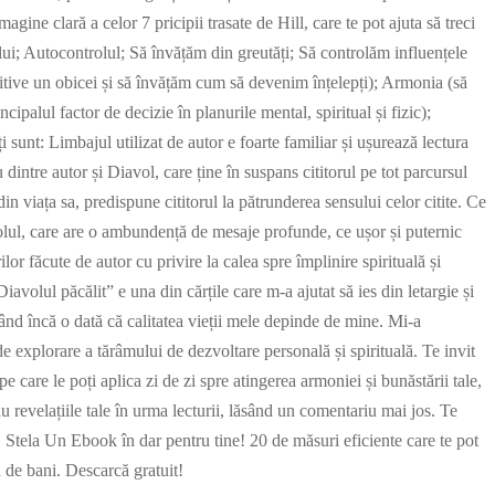
imagine clară a celor 7 pricipii trasate de Hill, care te pot ajuta să treci
pului; Autocontrolul; Să învățăm din greutăți; Să controlăm influențele
itive un obicei și să învățăm cum să devenim înțelepți); Armonia (să
ncipalul factor de decizie în planurile mental, spiritual și fizic);
i sunt: Limbajul utilizat de autor e foarte familiar și ușurează lectura
 dintre autor și Diavol, care ține în suspans cititorul pe tot parcursul
in viața sa, predispune cititorul la pătrunderea sensului celor citite. Ce
volul, care are o ambundență de mesaje profunde, ce ușor și puternic
lor făcute de autor cu privire la calea spre împlinire spirituală și
 Diavolul păcălit” e una din cărțile care m-a ajutat să ies din letargie și
ând încă o dată că calitatea vieții mele depinde de mine. Mi-a
de explorare a tărâmului de dezvoltare personală și spirituală. Te invit
e care le poți aplica zi de zi spre atingerea armoniei și bunăstării tale,
au revelațiile tale în urma lecturii, lăsând un comentariu mai jos. Te
ri! Stela Un Ebook în dar pentru tine! 20 de măsuri eficiente care te pot
tă de bani. Descarcă gratuit!