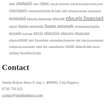
cheltuieli
citesc
carte
citate
cont de economii
cont de economii pentru copii
convingeri
convingeri legate de bani
cărți
depozit la termen
dezavantaje
educație financiară
economii
educație
Educatie financiara
finanțe personale
finante personale
emoții
gestionarea banilor
nevoi
obiective
investiții
obiective financiare
motivatie
pași
obiectiveSMART
Personalitate
personalitate financiara
plan
plan de economisire
risc
stima de sine
produse de economisire
relatii
setareobiective
SMART
succes
venituri
încredere în sine
Contact
Strada Bolyai János 9, etaj 1, 400096, Cluj-Napoca
0730 756 022
contact@stelabarbaros.com