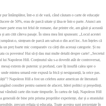
e pur întâmplător, într-o zi de vară, când căutam o carte de educație
reducere de 50%, erau de parcă uitate și lăsa-te într-o parte. Atunci am
mare parte erau tot felul de romane, dar printre ele, am găsit și această
a și am citit câteva pasaje. În sinea mea îmi spuneam: ,,Locul acestei
am cumpărat-o, simțeam de parcă am salvat-o din acel loc. Am înțeles că
d la un preț foarte mic comparativ cu cărți din aceeași categorie. Și nu
ta cu povestea! Hai să-ți dau mai multe detalii despre carte! ,,Secretul
sul lui Napoleon Hill. Conținutul său s-a dovedit atât de controversat,
n mesaj extrem de puternic și profund, care îți insuflă calea spre o
 unde mintea umană este expusă la frică și nesiguranță, la orice pas.
tății”? Napoleon Hill a fost un celebru autor american de literatură
jungând consilier pentru oameni de afaceri, lideri politici și președinți.
mai vândută carte din toate timpurile. În cartea de față, Napoleon Hill
ea generală de bine prin prisma propriilor experiențe, dar și a straniului
ensibile, precum religia și educația. Toate acestea sunt prezentate în