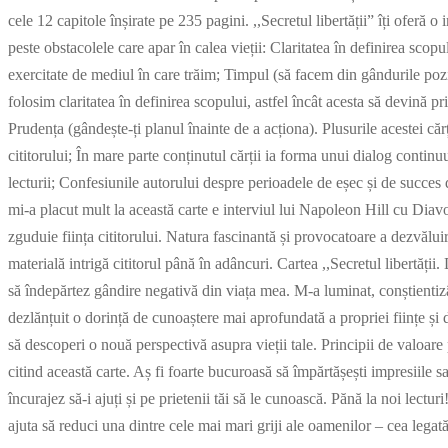
cele 12 capitole înșirate pe 235 pagini. ,,Secretul libertății” îți oferă o 
peste obstacolele care apar în calea vieții: Claritatea în definirea sco
exercitate de mediul în care trăim; Timpul (să facem din gândurile poz
folosim claritatea în definirea scopului, astfel încât acesta să devină pri
Prudența (gândește-ți planul înainte de a acționa). Plusurile acestei cărț
cititorului; În mare parte conținutul cărții ia forma unui dialog continuu
lecturii; Confesiunile autorului despre perioadele de eșec și de succes d
mi-a placut mult la această carte e interviul lui Napoleon Hill cu Dia
zguduie ființa cititorului. Natura fascinantă și provocatoare a dezvăluiri
materială intrigă cititorul până în adâncuri. Cartea ,,Secretul libertății.
să îndepărtez gândire negativă din viața mea. M-a luminat, conștientiz
dezlănțuit o dorință de cunoaștere mai aprofundată a propriei ființe și 
să descoperi o nouă perspectivă asupra vieții tale. Principii de valoare p
citind această carte. Aș fi foarte bucuroasă să împărtășești impresiile s
încurajez să-i ajuți și pe prietenii tăi să le cunoască. Pănă la noi lectu
ajuta să reduci una dintre cele mai mari griji ale oamenilor – cea lega