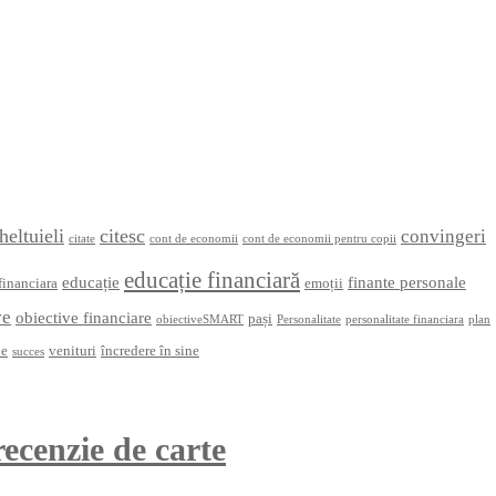
heltuieli
citesc
convingeri
citate
cont de economii
cont de economii pentru copii
educație financiară
educație
finante personale
financiara
emoții
ve
obiective financiare
pași
obiectiveSMART
Personalitate
personalitate financiara
plan
ne
venituri
încredere în sine
succes
recenzie de carte