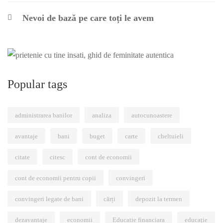
Nevoi de bază pe care toți le avem
Popular tags
administrarea banilor
analiza
autocunoastere
avantaje
bani
buget
carte
cheltuieli
citate
citesc
cont de economii
cont de economii pentru copii
convingeri
convingeri legate de bani
cărți
depozit la termen
dezavantaje
economii
Educatie financiara
educație