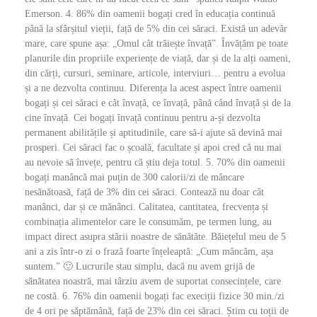
Emerson. 4. 86% din oamenii bogați cred în educația continuă
până la sfârșitul vieții, față de 5% din cei săraci. Există un adevăr
mare, care spune așa: „Omul cât trăiește învață”. Învățăm pe toate
planurile din propriile experiențe de viață, dar și de la alți oameni,
din cărți, cursuri, seminare, articole, interviuri… pentru a evolua
și a ne dezvolta continuu. Diferența la acest aspect între oamenii
bogați și cei săraci e cât învață, ce învață, până când învață și de la
cine învață. Cei bogați învață continuu pentru a-și dezvolta
permanent abilitățile și aptitudinile, care să-i ajute să devină mai
prosperi. Cei săraci fac o școală, facultate și apoi cred că nu mai
au nevoie să învețe, pentru că știu deja totul. 5. 70% din oamenii
bogați manâncă mai puțin de 300 calorii/zi de mâncare
nesănătoasă, față de 3% din cei săraci. Contează nu doar cât
manânci, dar și ce mănânci. Calitatea, cantitatea, frecvența și
combinația alimentelor care le consumăm, pe termen lung, au
impact direct asupra stării noastre de sănătăte. Băiețelul meu de 5
ani a zis într-o zi o frază foarte înțeleaptă: „Cum mâncăm, așa
suntem.” 🙂 Lucrurile stau simplu, dacă nu avem grijă de
sănătatea noastră, mai târziu avem de suportat consecințele, care
ne costă. 6. 76% din oamenii bogați fac execiții fizice 30 min./zi
de 4 ori pe săptămână, față de 23% din cei săraci. Știm cu toții de