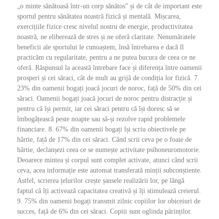
„o minte sănătoasă într-un corp sănătos” și de cât de important este
sportul pentru sănătatea noastră fizică și mentală. Mișcarea,
exercițiile fizice cresc nivelul nostru de energie, productivitatea
noastră, ne eliberează de stres și ne oferă claritate. Nenumăratele
beneficii ale sportului le cunoaștem, însă întrebarea e dacă îl
practicăm cu regularitate, pentru a ne putea bucura de ceea ce ne
oferă. Răspunsul la această întrebare face și diferența între oamenii
prosperi și cei săraci, cât de mult au grijă de condiția lor fizică. 7.
23% din oamenii bogați joacă jocuri de noroc, față de 50% din cei
săraci. Oamenii bogați joacă jocuri de noroc pentru distracție și
pentru că își permit, iar cei săraci pentru că își doresc să se
îmbogățească peste noapte sau să-și rezolve rapid problemele
financiare. 8. 67% din oamenii bogați își scriu obiectivele pe
hârtie, față de 17% din cei săraci. Când scrii ceva pe o foaie de
hârtie, declanșezi ceea ce se numește activitate psihoneuromotorie.
Deoarece mintea și corpul sunt complet activate, atunci când scrii
ceva, acea informație este automat transferată minții subconștiente.
Astfel, scrierea țelurilor crește șansele realizării lor, pe lângă
faptul că îți activează capacitatea creativă și îți stimulează creierul.
9. 75% din oamenii bogați transmit zilnic copiilor lor obiceiuri de
succes, față de 6% din cei săraci. Copiii sunt oglinda părinților.