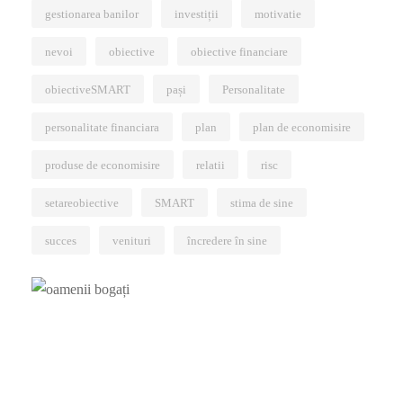
gestionarea banilor
investiții
motivatie
nevoi
obiective
obiective financiare
obiectiveSMART
pași
Personalitate
personalitate financiara
plan
plan de economisire
produse de economisire
relatii
risc
setareobiective
SMART
stima de sine
succes
venituri
încredere în sine