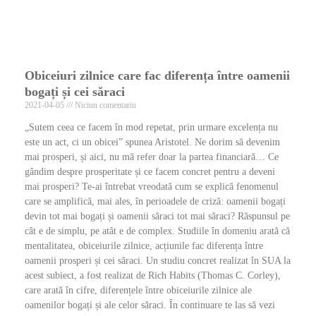
Obiceiuri zilnice care fac diferența între oamenii
bogați și cei săraci
2021-04-05
Niciun comentariu
„Sutem ceea ce facem în mod repetat, prin urmare excelența nu
este un act, ci un obicei” spunea Aristotel. Ne dorim să devenim
mai prosperi, și aici, nu mă refer doar la partea financiară… Ce
gândim despre prosperitate și ce facem concret pentru a deveni
mai prosperi? Te-ai întrebat vreodată cum se explică fenomenul
care se amplifică, mai ales, în perioadele de criză: oamenii bogați
devin tot mai bogați și oamenii săraci tot mai săraci? Răspunsul pe
cât e de simplu, pe atât e de complex. Studiile în domeniu arată că
mentalitatea, obiceiurile zilnice, acțiunile fac diferența între
oamenii prosperi și cei săraci. Un studiu concret realizat în SUA la
acest subiect, a fost realizat de Rich Habits (Thomas C. Corley),
care arată în cifre, diferențele între obiceiurile zilnice ale
oamenilor bogați și ale celor săraci. În continuare te las să vezi