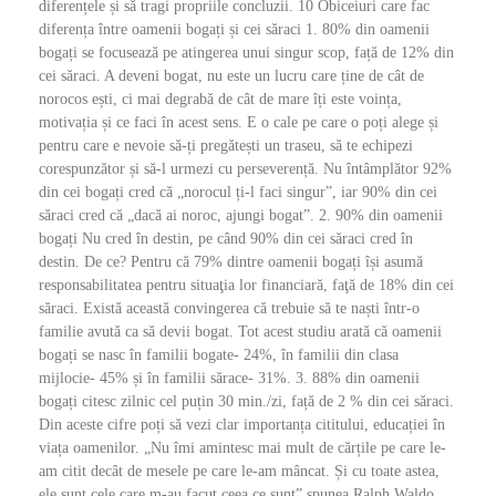
diferențele și să tragi propriile concluzii. 10 Obiceiuri care fac
diferența între oamenii bogați și cei săraci 1. 80% din oamenii
bogați se focusează pe atingerea unui singur scop, față de 12% din
cei săraci. A deveni bogat, nu este un lucru care ține de cât de
norocos ești, ci mai degrabă de cât de mare îți este voința,
motivația și ce faci în acest sens. E o cale pe care o poți alege și
pentru care e nevoie să-ți pregătești un traseu, să te echipezi
corespunzător și să-l urmezi cu perseverență. Nu întâmplător 92%
din cei bogați cred că „norocul ți-l faci singur”, iar 90% din cei
săraci cred că „dacă ai noroc, ajungi bogat”. 2. 90% din oamenii
bogați Nu cred în destin, pe când 90% din cei săraci cred în
destin. De ce? Pentru că 79% dintre oamenii bogați își asumă
responsabilitatea pentru situaţia lor financiară, faţă de 18% din cei
săraci. Există această convingerea că trebuie să te naști într-o
familie avută ca să devii bogat. Tot acest studiu arată că oamenii
bogați se nasc în familii bogate- 24%, în familii din clasa
mijlocie- 45% și în familii sărace- 31%. 3. 88% din oamenii
bogați citesc zilnic cel puțin 30 min./zi, față de 2 % din cei săraci.
Din aceste cifre poți să vezi clar importanța cititului, educației în
viața oamenilor. „Nu îmi amintesc mai mult de cărțile pe care le-
am citit decât de mesele pe care le-am mâncat. Și cu toate astea,
ele sunt cele care m-au facut ceea ce sunt” spunea Ralph Waldo