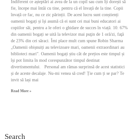
Indiferent ce așteptări ai avea de la un copil sau cum îți dorești să
fie, începe mai întâi cu tine, pentru că el învață de la tine. Copii
învață ce fac, nu ce zic părinții. De acest lucru sunt conștienți
oamenii bogați și își asumă că ei sunt cei mai buni educatori ai
copiilor săi, pentru a le oferi o ghidare de succes în viață. 10. 67%
din oamenii bogați se uită la televizor mai puţin de 1 oră/zi, faţă
de 23% din cei săraci. Îmi place mult cum spune Robin Sharma
„Oamenii obișnuiți au televizoare mari, oamenii extraordinari au
biblioteci mari“. Oamenii bogați știu cât de prețios este timpul și
își pot limita în mod corespunzător timpul destinat
divertismentului. Personal am rămas surprinsă de acest statistici
și de aceste decalaje. Nu-mi venea să cred! Ție cum ți se par? Te
invit să lași mai
Read More »
Search