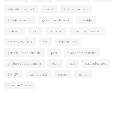
educație financiară
emoții
finante personale
finanțe personale
gestionarea banilor
investiții
motivatie
nevoi
obiective
obiective financiare
obiectiveSMART
pași
Personalitate
personalitate financiara
plan
plan de economisire
produse de economisire
relatii
risc
setareobiective
SMART
stima de sine
succes
venituri
încredere în sine