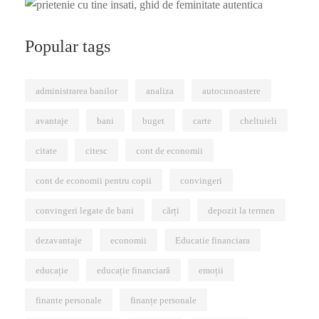
Popular tags
administrarea banilor
analiza
autocunoastere
avantaje
bani
buget
carte
cheltuieli
citate
citesc
cont de economii
cont de economii pentru copii
convingeri
convingeri legate de bani
cărți
depozit la termen
dezavantaje
economii
Educatie financiara
educație
educație financiară
emoții
finante personale
finanțe personale