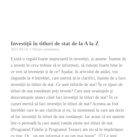
Investiții în titluri de stat de la A la Z
2021-09-14
Niciun comentariu
Există o regulă foarte importantă în investiții, și anume: Înainte de
a investi în ceva trebuie să te informezi, să cunoști foarte bine în
ce vrei să investești și de ce? Așadar, în articolul de astăzi, voi
răspunde la 4 întrebări, care merită să le clarifici, înainte de a face
investiții în titluri de stat: Ce sunt titlurile de stat? În ce tipuri de
titluri de stat românești poți investi? Care sunt avantajele și
dezavantajele atunci când faci investiții în titluri de stat? În ce
cazuri merită să faci investiții în titluri de stat? Acestea au fost
întrebări care le-am clarificat și eu, în momentul în care am decis
să fac investiții în titluri de stat românești. Iar acum că tot suntem
într-o perioadă în care statul român emite noi titluri de stat
(Programul Fidelis și Programul Tezaur) am zis să le împărtășesc
cu tine. Or, „un om informat e un om mai bogat”. 🙂 Ce sunt