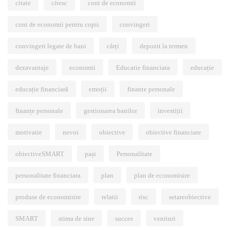
citate
citesc
cont de economii
cont de economii pentru copii
convingeri
convingeri legate de bani
cărți
depozit la termen
dezavantaje
economii
Educatie financiara
educație
educație financiară
emoții
finante personale
finanțe personale
gestionarea banilor
investiții
motivatie
nevoi
obiective
obiective financiare
obiectiveSMART
pași
Personalitate
personalitate financiara
plan
plan de economisire
produse de economisire
relatii
risc
setareobiective
SMART
stima de sine
succes
venituri