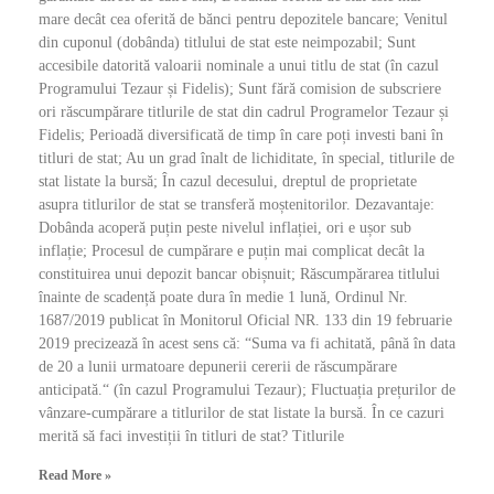
mare decât cea oferită de bănci pentru depozitele bancare; Venitul
din cuponul (dobânda) titlului de stat este neimpozabil; Sunt
accesibile datorită valoarii nominale a unui titlu de stat (în cazul
Programului Tezaur și Fidelis); Sunt fără comision de subscriere
ori răscumpărare titlurile de stat din cadrul Programelor Tezaur și
Fidelis; Perioadă diversificată de timp în care poți investi bani în
titluri de stat; Au un grad înalt de lichiditate, în special, titlurile de
stat listate la bursă; În cazul decesului, dreptul de proprietate
asupra titlurilor de stat se transferă moștenitorilor. Dezavantaje:
Dobânda acoperă puțin peste nivelul inflației, ori e ușor sub
inflație; Procesul de cumpărare e puțin mai complicat decât la
constituirea unui depozit bancar obișnuit; Răscumpărarea titlului
înainte de scadență poate dura în medie 1 lună, Ordinul Nr.
1687/2019 publicat în Monitorul Oficial NR. 133 din 19 februarie
2019 precizează în acest sens că: “Suma va fi achitată, până în data
de 20 a lunii urmatoare depunerii cererii de răscumpărare
anticipată.“ (în cazul Programului Tezaur); Fluctuația prețurilor de
vânzare-cumpărare a titlurilor de stat listate la bursă. În ce cazuri
merită să faci investiții în titluri de stat? Titlurile
Read More »