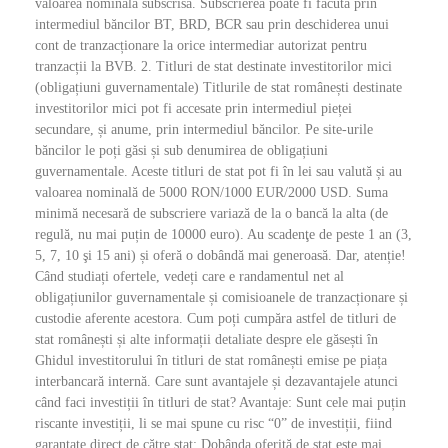
valoarea nominală subscrisă. Subscrierea poate fi făcută prin
intermediul băncilor BT, BRD, BCR sau prin deschiderea unui
cont de tranzacționare la orice intermediar autorizat pentru
tranzacții la BVB. 2. Titluri de stat destinate investitorilor mici
(obligațiuni guvernamentale) Titlurile de stat românești destinate
investitorilor mici pot fi accesate prin intermediul pieței
secundare, și anume, prin intermediul băncilor. Pe site-urile
băncilor le poți găsi și sub denumirea de obligațiuni
guvernamentale. Aceste titluri de stat pot fi în lei sau valută și au
valoarea nominală de 5000 RON/1000 EUR/2000 USD. Suma
minimă necesară de subscriere variază de la o bancă la alta (de
regulă, nu mai puțin de 10000 euro). Au scadenţe de peste 1 an (3,
5, 7, 10 şi 15 ani) și oferă o dobândă mai generoasă. Dar, atenție!
Când studiați ofertele, vedeți care e randamentul net al
obligațiunilor guvernamentale și comisioanele de tranzacționare și
custodie aferente acestora. Cum poți cumpăra astfel de titluri de
stat românești și alte informații detaliate despre ele găsești în
Ghidul investitorului în titluri de stat românești emise pe piața
interbancară internă. Care sunt avantajele și dezavantajele atunci
când faci investiții în titluri de stat? Avantaje: Sunt cele mai puțin
riscante investiții, li se mai spune cu risc “0” de investiții, fiind
garantate direct de către stat; Dobânda oferită de stat este mai