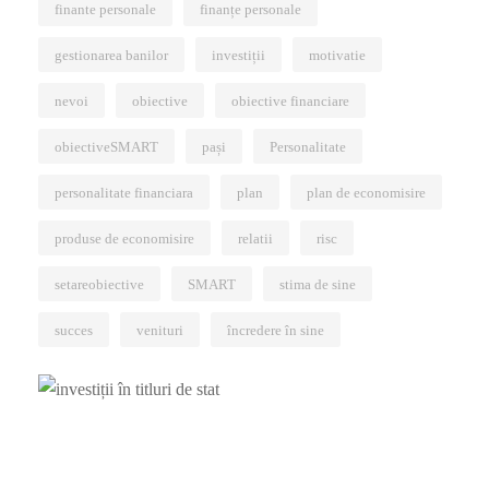
finante personale
finanțe personale
gestionarea banilor
investiții
motivatie
nevoi
obiective
obiective financiare
obiectiveSMART
pași
Personalitate
personalitate financiara
plan
plan de economisire
produse de economisire
relatii
risc
setareobiective
SMART
stima de sine
succes
venituri
încredere în sine