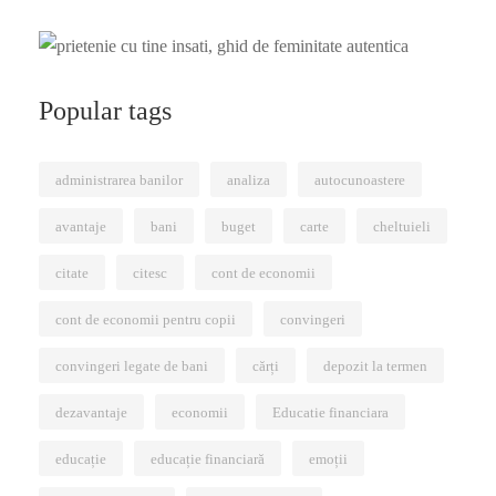
Popular tags
administrarea banilor
analiza
autocunoastere
avantaje
bani
buget
carte
cheltuieli
citate
citesc
cont de economii
cont de economii pentru copii
convingeri
convingeri legate de bani
cărți
depozit la termen
dezavantaje
economii
Educatie financiara
educație
educație financiară
emoții