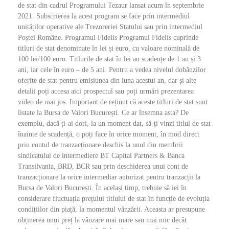
de stat din cadrul Programului Tezaur lansat acum în septembrie
2021. Subscrierea la acest program se face prin intermediul
unităților operative ale Trezoreriei Statului sau prin intermediul
Poștei Române. Programul Fidelis Programul Fidelis cuprinde
titluri de stat denominate în lei și euro, cu valoare nominală de
100 lei/100 euro. Titlurile de stat în lei au scadențe de 1 an și 3
ani, iar cele în euro – de 5 ani. Pentru a vedea nivelul dobânzilor
oferite de stat pentru emisiunea din luna acestui an, dar și alte
detalii poți accesa aici prospectul sau poți urmări prezentarea
video de mai jos. Important de reținut că aceste titluri de stat sunt
listate la Bursa de Valori București. Ce ar însemna asta? De
exemplu, dacă ți-ai dori, la un moment dat, să-ți vinzi titlul de stat
înainte de scadență, o poți face în orice moment, în mod direct
prin contul de tranzacționare deschis la unul din membrii
sindicatului de intermediere BT Capital Partners & Banca
Transilvania, BRD, BCR sau prin deschiderea unui cont de
tranzacționare la orice intermediar autorizat pentru tranzacții la
Bursa de Valori București. În același timp, trebuie să iei în
considerare fluctuația prețului titlului de stat în funcție de evoluția
condițiilor din piață, la momentul vânzării. Aceasta ar presupune
obținerea unui preț la vânzare mai mare sau mai mic decât