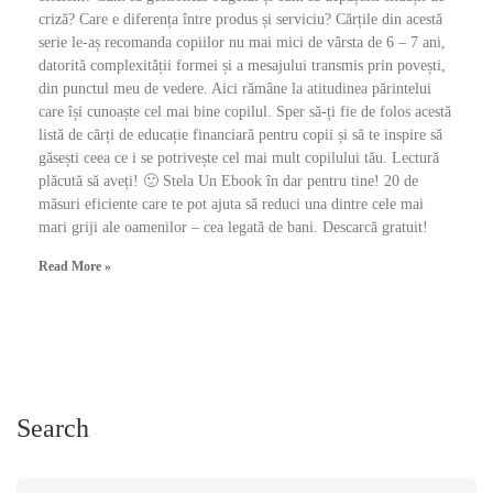
criză? Care e diferența între produs și serviciu? Cărțile din acestă
serie le-aș recomanda copiilor nu mai mici de vârsta de 6 – 7 ani,
datorită complexității formei și a mesajului transmis prin povești,
din punctul meu de vedere. Aici rămâne la atitudinea părintelui
care își cunoaște cel mai bine copilul. Sper să-ți fie de folos acestă
listă de cărți de educație financiară pentru copii și să te inspire să
găsești ceea ce i se potrivește cel mai mult copilului tău. Lectură
plăcută să aveți! 🙂 Stela Un Ebook în dar pentru tine! 20 de
măsuri eficiente care te pot ajuta să reduci una dintre cele mai
mari griji ale oamenilor – cea legată de bani. Descarcă gratuit!
Read More »
Search