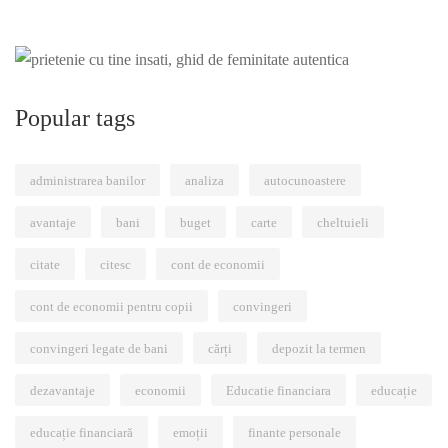
Popular tags
administrarea banilor
analiza
autocunoastere
avantaje
bani
buget
carte
cheltuieli
citate
citesc
cont de economii
cont de economii pentru copii
convingeri
convingeri legate de bani
cărți
depozit la termen
dezavantaje
economii
Educatie financiara
educație
educație financiară
emoții
finante personale