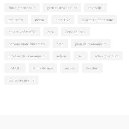
finanțe personale
gestionarea banilor
investiții
motivatie
nevoi
obiective
obiective financiare
obiectiveSMART
pași
Personalitate
personalitate financiara
plan
plan de economisire
produse de economisire
relatii
risc
setareobiective
SMART
stima de sine
succes
venituri
încredere în sine