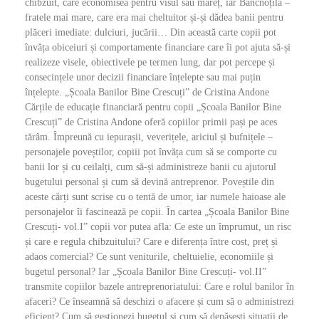
chibzuit, care economisea pentru visul său măreț, iar Bancnoțilă –
fratele mai mare, care era mai cheltuitor și-și dădea banii pentru
plăceri imediate: dulciuri, jucării… Din această carte copii pot
învăța obiceiuri și comportamente financiare care îi pot ajuta să-și
realizeze visele, obiectivele pe termen lung, dar pot percepe și
consecințele unor decizii financiare înțelepte sau mai puțin
înțelepte. „Școala Banilor Bine Crescuți” de Cristina Andone
Cărțile de educație financiară pentru copii „Școala Banilor Bine
Crescuți” de Cristina Andone oferă copiilor primii pași pe aces
tărâm. Împreună cu iepurașii, veverițele, ariciul și bufnițele –
personajele poveștilor, copiii pot învăța cum să se comporte cu
banii lor și cu ceilalți, cum să-și administreze banii cu ajutorul
bugetului personal și cum să devină antreprenor. Poveștile din
aceste cărți sunt scrise cu o tentă de umor, iar numele haioase ale
personajelor îi fascinează pe copii. În cartea „Școala Banilor Bine
Crescuți- vol.I” copii vor putea afla: Ce este un împrumut, un risc
și care e regula chibzuitului? Care e diferența între cost, preț și
adaos comercial? Ce sunt veniturile, cheltuielie, economiile și
bugetul personal? Iar „Școala Banilor Bine Crescuți- vol.II”
transmite copiilor bazele antreprenoriatului: Care e rolul banilor în
afaceri? Ce înseamnă să deschizi o afacere și cum să o administrezi
eficient? Cum să gestionezi bugetul și cum să depășesti situații de