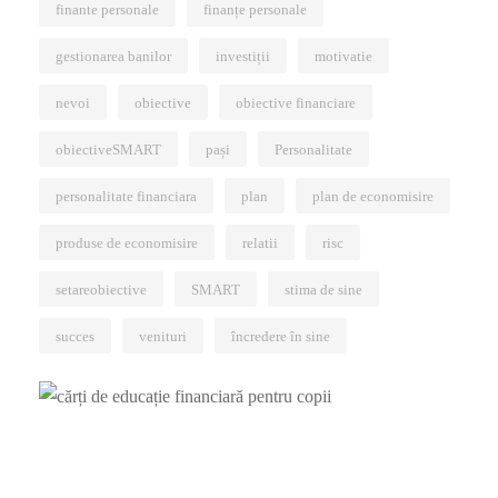
finante personale
finanțe personale
gestionarea banilor
investiții
motivatie
nevoi
obiective
obiective financiare
obiectiveSMART
pași
Personalitate
personalitate financiara
plan
plan de economisire
produse de economisire
relatii
risc
setareobiective
SMART
stima de sine
succes
venituri
încredere în sine