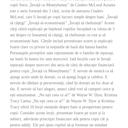
copii Seria „Învață cu Moneybunny” de Cinders McLeod Aceasta
este o serie formată din 3 cărți, scrise de autoarea Cinders
McLeod, care îi învață pe copii lucruri simple despre bani: „Învață
să câștigi” „Învață să economisești” „Învață să cheltuiești” Aceste
cărți oferă explicații pe înțelesul copiilor începând cu vârsta de 3
ani despre ce înseamnă să câștigi, să cheltuiești cu rost și să
economisești bani. Cărțile includ povestioare scurte și explicații
foarte clare cu privire la noțiunile de bază din lumea banilor.
Personajele poveștilor sunt reprezentate de o familie de iepurași,
iar banii în lumea lor sunt morcovii. Iată lecțiile care le învață
iepurașii despre morcovi din seria de cărți de educație financiară
pentru copii „Învață cu Moneybunny”: E nevoie de muncă ca să
ajungi acolo unde îți dorești, ca să ajungi bogat și celebru. E
nevoie de răbdare și perseverență, când îți dorești un loc doar al
tău. E nevoie să faci alegeri, atunci când vrei să cumperi orice și
ești entuziasmat. „Nu ești ceea ce ai!” de Wayne W. Dyer, Kristina
Tracy Cartea „Nu ești ceea ce ai!” de Wayne W. Dyer și Kristina
Tracy oferă 10 lecții esențiale despre bani si prosperitate pentru
copii. Consider aceste lecții, prezentate foarte pe scurt și la
subiect, adevărate princiipii financiare atât pentru copii cât și
pentru adulți. Ele pot ajuta copilul să-și formeze un mindset