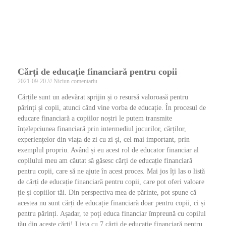
Cărți de educație financiară pentru copii
2021-09-20
Niciun comentariu
Cărțile sunt un adevărat sprijin și o resursă valoroasă pentru
părinți și copii, atunci când vine vorba de educație. În procesul de
educare financiară a copiilor noștri le putem transmite
înțelepciunea financiară prin intermediul jocurilor, cărților,
experiențelor din viața de zi cu zi și, cel mai important, prin
exemplul propriu. Având și eu acest rol de educator financiar al
copilului meu am căutat să găsesc cărți de educație financiară
pentru copii, care să ne ajute în acest proces. Mai jos îți las o listă
de cărți de educație financiară pentru copii, care pot oferi valoare
ție și copiilor tăi. Din perspectiva mea de părinte, pot spune că
acestea nu sunt cărți de educație financiară doar pentru copii, ci și
pentru părinți. Așadar, te poți educa financiar împreună cu copilul
tău din aceste cărți! Lista cu 7 cărți de educație financiară pentru