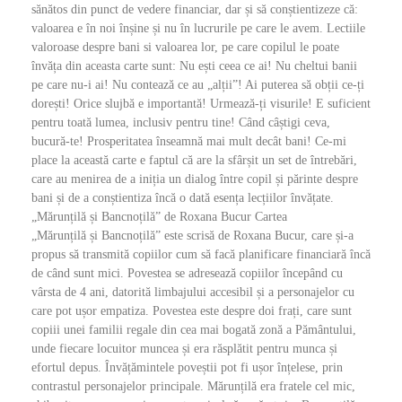
sănătos din punct de vedere financiar, dar și să conștientizeze că:
valoarea e în noi înșine și nu în lucrurile pe care le avem. Lectiile
valoroase despre bani si valoarea lor, pe care copilul le poate
învăța din aceasta carte sunt: Nu ești ceea ce ai! Nu cheltui banii
pe care nu-i ai! Nu contează ce au „alții”! Ai puterea să obții ce-ți
dorești! Orice slujbă e importantă! Urmează-ți visurile! E suficient
pentru toată lumea, inclusiv pentru tine! Când câștigi ceva,
bucură-te! Prosperitatea înseamnă mai mult decât bani! Ce-mi
place la această carte e faptul că are la sfârșit un set de întrebări,
care au menirea de a iniția un dialog între copil și părinte despre
bani și de a conștientiza încă o dată esența lecțiilor învățate.
„Mărunțilă și Bancnoțilă” de Roxana Bucur Cartea
„Mărunțilă și Bancnoțilă” este scrisă de Roxana Bucur, care și-a
propus să transmită copiilor cum să facă planificare financiară încă
de când sunt mici. Povestea se adresează copiilor începând cu
vârsta de 4 ani, datorită limbajului accesibil și a personajelor cu
care pot ușor empatiza. Povestea este despre doi frați, care sunt
copiii unei familii regale din cea mai bogată zonă a Pământului,
unde fiecare locuitor muncea și era răsplătit pentru munca și
efortul depus. Învățămintele poveștii pot fi ușor înțelese, prin
contrastul personajelor principale. Mărunțilă era fratele cel mic,