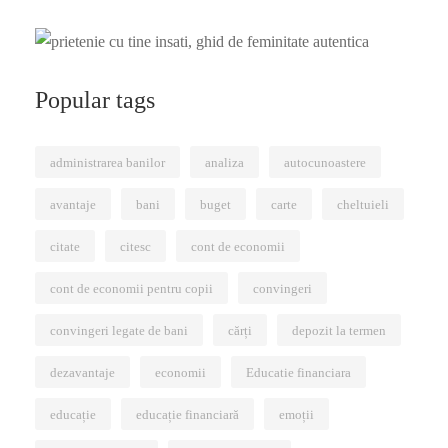
Popular tags
administrarea banilor
analiza
autocunoastere
avantaje
bani
buget
carte
cheltuieli
citate
citesc
cont de economii
cont de economii pentru copii
convingeri
convingeri legate de bani
cărți
depozit la termen
dezavantaje
economii
Educatie financiara
educație
educație financiară
emoții