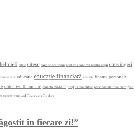
heltuieli
citesc
convingeri
citate
cont de economii
cont de economii pentru copii
educație financiară
educație
finante personale
financiara
emoții
ve
obiective financiare
pași
obiectiveSMART
Personalitate
personalitate financiara
plan
ne
venituri
încredere în sine
succes
gostit în fiecare zi!”