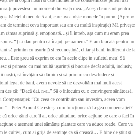
ța de la copiii noștri și câte momente de conștientizare putem trăi
ă, am să-ți povestesc un moment din viața mea. „Acești bani sunt pentru
ragoș, băiețelul meu de 5 ani, care avea niște monede în pumn. (Apropo
 am de terminat ceva important sau am eu multă inspirație) Mă privește
) Am rămas suprinsă și emoționată…și îl întreb, așa cum nu eram prea
răspuns: “Ți-i dau pentru că îi ajuți pe oameni.” Eram blocată pentru un
t să primim cu ușurință și recunoștință, chiar și bani, indiferent de la
neu…Este greu să exprim ce era în acele clipe în sufletul meu! Să
sc și primesc cu mai multă ușurință și bucurie decât adulții, inclusiv,
ii noștri, să învățăm să dăruim și să primim cu deschidere și
apitolul legat de bani, avem nevoie să ne dezvoltăm mai mult acest
im des că: “Dacă dai, n-ai.” Să o înlocuim cu o convingere sănătoasă,
egii Compensației: “Cu ceea ce contribuim sau investim, aceea vom
em.” – Peter Arnold Ce este și cum funcționează Legea compensației?
 orice gând care îl ai, orice atitudine, orice acțiune pe care o faci în
e, acțiune e asemeni unei sămânțe plantate care va aduce roade. Care va
m le cultivi, cum ai grijă de semințe ca să crească… E bine de știut și