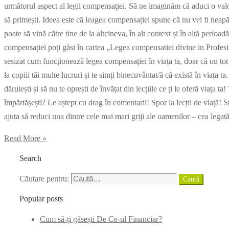
următorul aspect al legii compensației. Să ne imaginăm că aduci o valoa
să primești. Ideea este că leagea compensației spune că nu vei fi neapă
poate să vină către tine de la altcineva, în alt context și în altă perio
compensației poți găsi în cartea „Legea compensatiei divine in Profes
sesizat cum funcționează legea compensației în viața ta, doar că nu tot 
la copiii tăi multe lucruri și te simți binecuvântat/ă că există în viața ta
dăruiești și să nu te oprești de învățat din lecțiile ce ți le oferă viața ta
împărtășești? Le aștept cu drag în comentarii! Spor la lecții de viață! 
ajuta să reduci una dintre cele mai mari griji ale oamenilor – cea legat
Read More »
Search
Căutare pentru:
Caută
Popular posts
Cum să-ți găsești De Ce-ul Financiar?