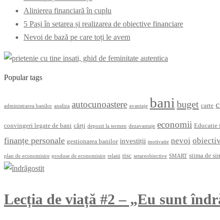
Alinierea financiară în cuplu
5 Pași în setarea și realizarea de obiective financiare
Nevoi de bază pe care toți le avem
Popular tags
bani
buget
autocunoastere
c
carte
administrarea banilor
analiza
avantaje
economii
convingeri legate de bani
cărți
Educatie 
depozit la termen
dezavantaje
finanțe personale
nevoi
obiecti
investiții
gestionarea banilor
motivatie
risc
stima de si
plan de economisire
produse de economisire
relatii
setareobiective
SMART
Lecția de viață #2 – „Eu sunt îndră