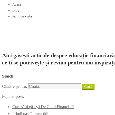
Acasă
Blog
lectii de viata
Aici găsești articole despre educație financiară
ce ți se potrivește și revino pentru noi inspirați
Search
Căutare pentru:
Caută
Popular posts
Cum să-ți găsești De Ce-ul Financiar?
Primii pași în investiții