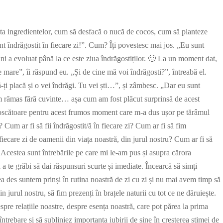
ista ingredientelor, cum să desfacă o nucă de cocos, cum să planteze
t îndrăgostit în fiecare zi!”. Cum? Îți povestesc mai jos. „Eu sunt
 ani a evoluat până la ce este ziua îndrăgostiților. 🙂 La un moment dat,
mare”, îi răspund eu. „Și de cine mă voi îndrăgosti?”, întreabă el.
ți placă și o vei îndrăgi. Tu vei ști…”, și zâmbesc. „Dar eu sunt
Am rămas fără cuvinte… așa cum am fost plăcut surprinsă de acest
unoscătoare pentru acest frumos moment care m-a dus ușor pe tărâmul
? Cum ar fi să fii îndrăgostit/ă în fiecare zi? Cum ar fi să fim
 fiecare zi de oamenii din viața noastră, din jurul nostru? Cum ar fi să
? Acestea sunt întrebările pe care mi le-am pus și asupra cărora
ă a te grăbi să dai răspunsuri scurte și imediate. Încearcă să simți
rea des suntem prinși în rutina noastră de zi cu zi și nu mai avem timp să
 jurul nostru, să fim prezenți în brațele naturii cu tot ce ne dăruiește.
spre relațiile noastre, despre esența noastră, care pot părea la prima
trebare și să subliniez importanța iubirii de sine în creșterea stimei de