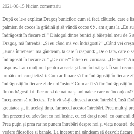
2021-06-15
Niciun comentariu
După ce le-a explicat Dragoș bunicilor: cum să facă clătitele, care e l
palmieri de cocos la grădină și să vândă cocos 🙂 , am ajuns la „Eu sun
îndrăgostit în fiecare zi!” Dialogul dintre bunici și băiețelul meu de 5
Dragoș, mă întreabă: „Și eu când mă voi îndrăgosti?” „Când vei crește 
„Bună întrebare” mă gândeam, la care îi răspund: „De o fată, care o să-
îndrăgostit în fiecare zi!” „De cine?” întreb eu curioasă. „De tine!” 
răspuns. I-am mulțumit pentru aceasta și l-am îmbrățișat. Îi sunt rec
următoarei conștietizări: Cum ar fi oare să fim îndrăgostiți în fiecare zi
îndrăgostiți în fiecare zi de noi înșine? Cum ar fi să fim îndrăgostiți în
fim îndrăgostiți în fiecare zi de natura și animalele care ne înconjoară
începusem să reflectez. Te invit să-ți adresezi aceste întrebări, însă făr
greutatea și, în același timp, farmecul acestor întrebări. Prea mult și p
fim prezenți cu adevărat cu noi înșine, cu cei dragi nouă, cu oamenii din
Prea puțin și prea rar ne punem întrebări despre noi și viața noastră, de
vedere filosofice și banale. La început mă gândeam să dezvolt fiecare în