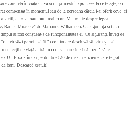
re concretă în viața cuiva și nu primești înapoi ceea la ce te așteptai
rat compensat în momentul sau de la persoana căreia i-ai oferit ceva, ci
adă a vieții, cu o valoare mult mai mare. Mai multe despre legea
ie, Bani si Miracole” de Marianne Williamson. Cu siguranță și tu ai
timpul ai fost conștient/ă de funcționalitatea ei. Cu siguranță înveți de
. Te invit să-ți permiți să fii în continuare deschis/ă să primești, să
! Tu ce lecții de viață ai trăit recent sau consideri că merită să le
Stela Un Ebook în dar pentru tine! 20 de măsuri eficiente care te pot
ă de bani. Descarcă gratuit!