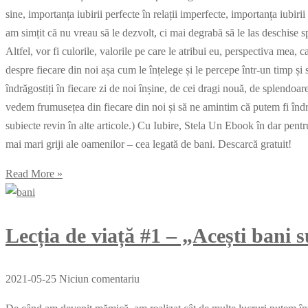
sine, importanța iubirii perfecte în relații imperfecte, importanța iubir
am simțit că nu vreau să le dezvolt, ci mai degrabă să le las deschise spr
Altfel, vor fi culorile, valorile pe care le atribui eu, perspectiva mea, 
despre fiecare din noi așa cum le înțelege și le percepe într-un timp și 
îndrăgostiți în fiecare zi de noi înșine, de cei dragi nouă, de splendo
vedem frumusețea din fiecare din noi și să ne amintim că putem fi îndră
subiecte revin în alte articole.) Cu Iubire, Stela Un Ebook în dar pentru
mai mari griji ale oamenilor – cea legată de bani. Descarcă gratuit!
Read More »
Lecția de viață #1 – „Acești bani s
2021-05-25
Niciun comentariu