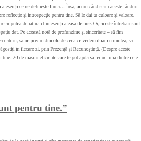
ii ca esență ce ne definește ființa… Însă, acum când scriu aceste rânduri
e reflecție și introspecție pentru tine. Să le dai tu culoare și valoare.
care ar putea denatura chintesența aleasă de tine. Or, aceste întrebări sunt
spațiu dat. Pe această notă de profunzime și sinceritate – să fim
area naturii, să ne privim dincolo de ceea ce vedem doar cu mintea, să
gostiți în fiecare zi, prin Prezență și Recunoștință. (Despre aceste
 tine! 20 de măsuri eficiente care te pot ajuta să reduci una dintre cele
unt pentru tine.”