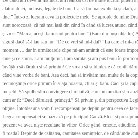
De când am devenit mămică, am realizat cât de multe lucruri putem învă
alături de ei, inclusiv, legate de bani. Ca să fiu mai explicită și clar
tine.” Într-o zi lucram ceva la proiectele mele. Se apropie de mine D
sunt norocoasă, că mă mai lasă din când în când să lucrez atunci când
și zice: “Mama, acești bani sunt pentru tine.” (Bani din pușculița lui
sigură dacă să-i iau sau nu: “De ce vrei să mi-i dai?” La care el mi-a 
moment…, dar în următoarele clipe mi-am amintit că este foarte importan
cine și ce sumă. I-am mulțumit, l-am sărutat și am pus banii în portmo
învățăm să dăruim și să primim! Ce vreau să subliniez e că copiii dăruie
când vine vorba de bani. Așa deci, hai să învățăm mai multe de la copi
recunoștință orice primim în viața noastră, chiar și bani. Căci și la c
mușchi. Să spulberăm convingerea limitativă, care am auzit-o și o auz
cum ar fi: “Dacă dăruiești, primești.” Să privim și din perspectiva L
obţine. Întotdeauna vom fi recompensaţi pe deplin pentru ceea ce fac
Legea compensației se bazează pe principiul Cauză-Efect și presupune că
prezent va avea niște rezultate în viitor. Orice gând, emoție, atitudin
fi roada? Depinde de calitatea, cantitatea semințelor, de când/unde /cu