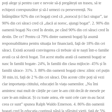
poți alege și pentru care e nevoie să-ți pregătești un traseu, să te
echipezi corespunzător și să-l urmezi cu perseverență. Nu
întâmplător 92% din cei bogați cred că „norocul ți-l faci singur”, iar
90% din cei săraci cred că „dacă ai noroc, ajungi bogat”. 2. 90% din
oamenii bogați Nu cred în destin, pe când 90% din cei săraci cred în
destin. De ce? Pentru că 79% dintre oamenii bogați își asumă
responsabilitatea pentru situaţia lor financiară, faţă de 18% din cei
săraci. Există această convingerea că trebuie să te naști într-o familie
avută ca să devii bogat. Tot acest studiu arată că oamenii bogați se
nasc în familii bogate- 24%, în familii din clasa mijlocie- 45% și în
familii sărace- 31%. 3. 88% din oamenii bogați citesc zilnic cel puțin
30 min./zi, față de 2 % din cei săraci. Din aceste cifre poți să vezi
clar importanța cititului, educației în viața oamenilor. „Nu îmi
amintesc mai mult de cărțile pe care le-am citit decât de mesele pe
care le-am mâncat. Și cu toate astea, ele sunt cele care m-au facut
ceea ce sunt” spunea Ralph Waldo Emerson. 4. 86% din oamenii
bogați cred în educația continuă până la sfârșitul vieții, față de 5%