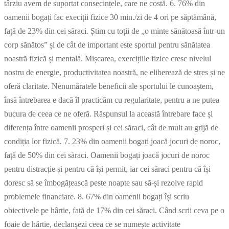
târziu avem de suportat consecințele, care ne costă. 6. 76% din
oamenii bogați fac execiții fizice 30 min./zi de 4 ori pe săptămână,
față de 23% din cei săraci. Știm cu toții de „o minte sănătoasă într-un
corp sănătos” și de cât de important este sportul pentru sănătatea
noastră fizică și mentală. Mișcarea, exercițiile fizice cresc nivelul
nostru de energie, productivitatea noastră, ne eliberează de stres și ne
oferă claritate. Nenumăratele beneficii ale sportului le cunoaștem,
însă întrebarea e dacă îl practicăm cu regularitate, pentru a ne putea
bucura de ceea ce ne oferă. Răspunsul la această întrebare face și
diferența între oamenii prosperi și cei săraci, cât de mult au grijă de
condiția lor fizică. 7. 23% din oamenii bogați joacă jocuri de noroc,
față de 50% din cei săraci. Oamenii bogați joacă jocuri de noroc
pentru distracție și pentru că își permit, iar cei săraci pentru că își
doresc să se îmbogățească peste noapte sau să-și rezolve rapid
problemele financiare. 8. 67% din oamenii bogați își scriu
obiectivele pe hârtie, față de 17% din cei săraci. Când scrii ceva pe o
foaie de hârtie, declanșezi ceea ce se numește activitate