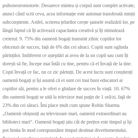
psihoneuromotorie. Deoarece mintea și corpul sunt complet activate,
atunci când scrii ceva, acea informație este automat transferată minții
subconștiente. Astfel, scrierea țelurilor crește șansele realizării lor, pe
lângă faptul că îți activează capacitatea creativă și îți stimulează
creierul. 9. 75% din oamenii bogați transmit zilnic copiilor lor
obiceiuri de succes, față de 6% din cei săraci. Copiii sunt oglinda
părinților. Indiferent ce așteptări ai avea de la un copil sau cum îți
dorești să fie, începe mai întâi cu tine, pentru că el învață de la tine.
Copii învață ce fac, nu ce zic părinții. De acest lucru sunt conștienți
oamenii bogați și își asumă că ei sunt cei mai buni educatori ai
copiilor săi, pentru a le oferi o ghidare de succes în viață. 10. 67%
din oamenii bogați se uită la televizor mai puţin de 1 oră/zi, faţă de
23% din cei săraci. Îmi place mult cum spune Robin Sharma
„Oamenii obișnuiți au televizoare mari, oamenii extraordinari au
biblioteci mari“. Oamenii bogați știu cât de prețios este timpul și își
pot limita în mod corespunzător timpul destinat divertismentului.