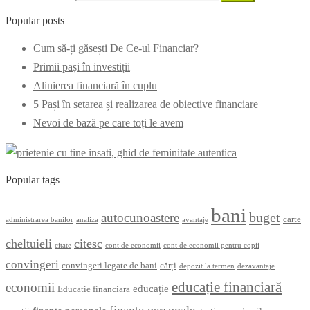
Popular posts
Cum să-ți găsești De Ce-ul Financiar?
Primii pași în investiții
Alinierea financiară în cuplu
5 Pași în setarea și realizarea de obiective financiare
Nevoi de bază pe care toți le avem
Popular tags
bani
buget
autocunoastere
carte
administrarea banilor
analiza
avantaje
cheltuieli
citesc
citate
cont de economii
cont de economii pentru copii
convingeri
convingeri legate de bani
cărți
depozit la termen
dezavantaje
educație financiară
economii
educație
Educatie financiara
finanțe personale