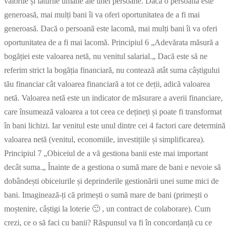
valorile și laturile umane ale unei persoane. Dacă o persoană este
generoasă, mai mulți bani îi va oferi oportunitatea de a fi mai
generoasă. Dacă o persoană este lacomă, mai mulți bani îi va oferi
oportunitatea de a fi mai lacomă. Principiul 6 „Adevărata măsură a
bogăției este valoarea netă, nu venitul salarial.„ Dacă este să ne
referim strict la bogăția financiară, nu contează atât suma câștigului
tău financiar cât valoarea financiară a tot ce deții, adică valoarea
netă. Valoarea netă este un indicator de măsurare a averii financiare,
care însumează valoarea a tot ceea ce dețineți și poate fi transformat
în bani lichizi. Iar venitul este unul dintre cei 4 factori care determină
valoarea netă (venitul, economiile, investițiile și simplificarea).
Principiul 7 „Obiceiul de a vă gestiona banii este mai important
decât suma.„ Înainte de a gestiona o sumă mare de bani e nevoie să
dobândești obiceiurile și deprinderile gestionării unei sume mici de
bani. Imaginează-ți că primești o sumă mare de bani (primești o
moștenire, câștigi la loterie 🙂 , un contract de colaborare). Cum
crezi, ce o să faci cu banii? Răspunsul va fi în concordanță cu ce