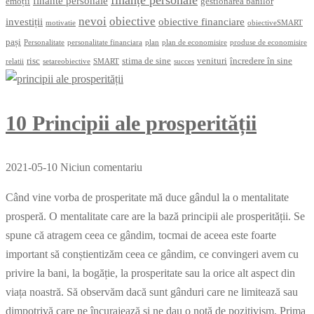
finante personale
emoții
gestionarea banilor
nevoi
obiective
investiții
obiective financiare
motivatie
obiectiveSMART
pași
Personalitate
personalitate financiara
plan
plan de economisire
produse de economisire
risc
stima de sine
venituri
încredere în sine
relatii
setareobiective
SMART
succes
10 Principii ale prosperității
2021-05-10
Niciun comentariu
Când vine vorba de prosperitate mă duce gândul la o mentalitate
prosperă. O mentalitate care are la bază principii ale prosperității. Se
spune că atragem ceea ce gândim, tocmai de aceea este foarte
important să conștientizăm ceea ce gândim, ce convingeri avem cu
privire la bani, la bogăție, la prosperitate sau la orice alt aspect din
viața noastră. Să observăm dacă sunt gânduri care ne limitează sau
dimpotrivă care ne încurajează și ne dau o notă de pozitivism. Prima