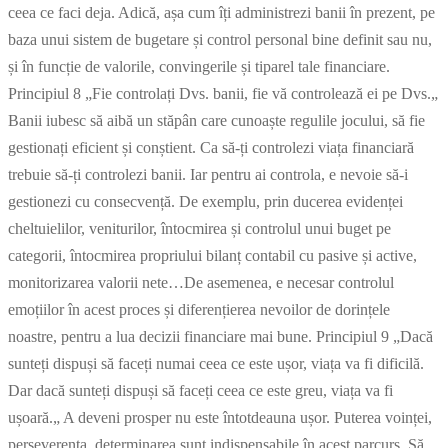
ceea ce faci deja. Adică, așa cum îți administrezi banii în prezent, pe
baza unui sistem de bugetare și control personal bine definit sau nu,
și în funcție de valorile, convingerile și tiparel tale financiare.
Principiul 8 „Fie controlați Dvs. banii, fie vă controlează ei pe Dvs.„
Banii iubesc să aibă un stăpân care cunoaște regulile jocului, să fie
gestionați eficient și conștient. Ca să-ți controlezi viața financiară
trebuie să-ți controlezi banii. Iar pentru ai controla, e nevoie să-i
gestionezi cu consecvență. De exemplu, prin ducerea evidenței
cheltuielilor, veniturilor, întocmirea și controlul unui buget pe
categorii, întocmirea propriului bilanț contabil cu pasive și active,
monitorizarea valorii nete…De asemenea, e necesar controlul
emoțiilor în acest proces și diferențierea nevoilor de dorințele
noastre, pentru a lua decizii financiare mai bune. Principiul 9 „Dacă
sunteți dispuși să faceți numai ceea ce este ușor, viața va fi dificilă.
Dar dacă sunteți dispuși să faceți ceea ce este greu, viața va fi
ușoară.„ A deveni prosper nu este întotdeauna ușor. Puterea voinței,
perseverența, determinarea sunt indispensabile în acest parcurs. Să