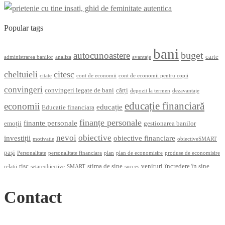
Popular tags
bani
buget
autocunoastere
carte
administrarea banilor
analiza
avantaje
cheltuieli
citesc
citate
cont de economii
cont de economii pentru copii
convingeri
convingeri legate de bani
cărți
depozit la termen
dezavantaje
educație financiară
economii
educație
Educatie financiara
finanțe personale
finante personale
emoții
gestionarea banilor
nevoi
obiective
investiții
obiective financiare
motivatie
obiectiveSMART
pași
Personalitate
personalitate financiara
plan
plan de economisire
produse de economisire
risc
stima de sine
venituri
încredere în sine
relatii
setareobiective
SMART
succes
Contact