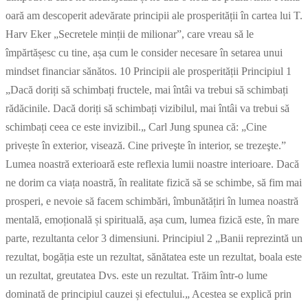
oară am descoperit adevărate principii ale prosperității în cartea lui T.
Harv Eker „Secretele minții de milionar”, care vreau să le
împărtășesc cu tine, așa cum le consider necesare în setarea unui
mindset financiar sănătos. 10 Principii ale prosperității Principiul 1
„Dacă doriți să schimbați fructele, mai întâi va trebui să schimbați
rădăcinile. Dacă doriți să schimbați vizibilul, mai întâi va trebui să
schimbați ceea ce este invizibil.„ Carl Jung spunea că: „Cine
privește în exterior, visează. Cine priveşte în interior, se trezeşte.”
Lumea noastră exterioară este reflexia lumii noastre interioare. Dacă
ne dorim ca viața noastră, în realitate fizică să se schimbe, să fim mai
prosperi, e nevoie să facem schimbări, îmbunătățiri în lumea noastră
mentală, emoțională și spirituală, așa cum, lumea fizică este, în mare
parte, rezultanta celor 3 dimensiuni. Principiul 2 „Banii reprezintă un
rezultat, bogăția este un rezultat, sănătatea este un rezultat, boala este
un rezultat, greutatea Dvs. este un rezultat. Trăim într-o lume
dominată de principiul cauzei și efectului.„ Acestea se explică prin