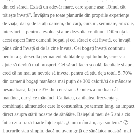
din cei săraci. Există un adevăr mare, care spune așa: „Omul cât
trăiește învață”. Învățăm pe toate planurile din propriile experiențe
de viață, dar și de la alți oameni, din cărți, cursuri, seminare, articole,
interviuri… pentru a evolua și a ne dezvolta continuu. Diferența la
acest aspect între oamenii bogați și cei săraci e cât învață, ce învață,
până când învață și de la cine învață. Cei bogați învață continuu
pentru a-și dezvolta permanent abilitățile și aptitudinile, care să-i
ajute să devină mai prosperi. Cei săraci fac o școală, facultate și apoi
cred că nu mai au nevoie să învețe, pentru că știu deja totul. 5. 70%
din oamenii bogați manâncă mai puțin de 300 calorii/zi de mâncare
nesănătoasă, față de 3% din cei săraci. Contează nu doar cât
manânci, dar și ce mănânci. Calitatea, cantitatea, frecvența și
combinația alimentelor care le consumăm, pe termen lung, au impact
direct asupra stării noastre de sănătăte. Băiețelul meu de 5 ani a zis
într-o zi o frază foarte înțeleaptă: „Cum mâncăm, așa suntem.” 🙂
Lucrurile stau simplu, dacă nu avem grijă de sănătatea noastră, mai