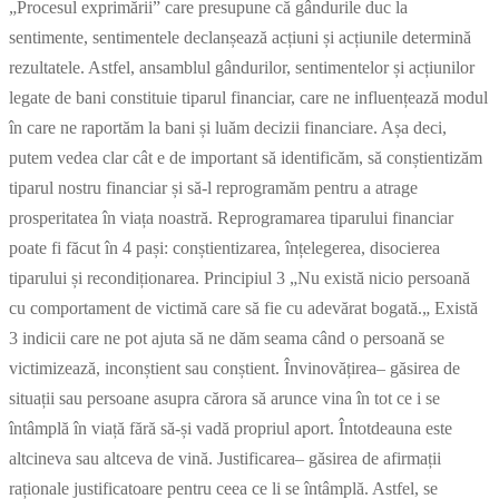
„Procesul exprimării” care presupune că gândurile duc la
sentimente, sentimentele declanșează acțiuni și acțiunile determină
rezultatele. Astfel, ansamblul gândurilor, sentimentelor și acțiunilor
legate de bani constituie tiparul financiar, care ne influențează modul
în care ne raportăm la bani și luăm decizii financiare. Așa deci,
putem vedea clar cât e de important să identificăm, să conștientizăm
tiparul nostru financiar și să-l reprogramăm pentru a atrage
prosperitatea în viața noastră. Reprogramarea tiparului financiar
poate fi făcut în 4 pași: conștientizarea, înțelegerea, disocierea
tiparului și recondiționarea. Principiul 3 „Nu există nicio persoană
cu comportament de victimă care să fie cu adevărat bogată.„ Există
3 indicii care ne pot ajuta să ne dăm seama când o persoană se
victimizează, inconștient sau conștient. Învinovățirea– găsirea de
situații sau persoane asupra cărora să arunce vina în tot ce i se
întâmplă în viață fără să-și vadă propriul aport. Întotdeauna este
altcineva sau altceva de vină. Justificarea– găsirea de afirmații
raționale justificatoare pentru ceea ce li se întâmplă. Astfel, se