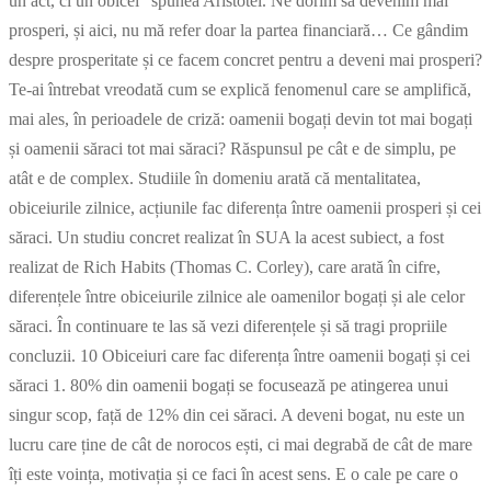
un act, ci un obicei” spunea Aristotel. Ne dorim să devenim mai
prosperi, și aici, nu mă refer doar la partea financiară… Ce gândim
despre prosperitate și ce facem concret pentru a deveni mai prosperi?
Te-ai întrebat vreodată cum se explică fenomenul care se amplifică,
mai ales, în perioadele de criză: oamenii bogați devin tot mai bogați
și oamenii săraci tot mai săraci? Răspunsul pe cât e de simplu, pe
atât e de complex. Studiile în domeniu arată că mentalitatea,
obiceiurile zilnice, acțiunile fac diferența între oamenii prosperi și cei
săraci. Un studiu concret realizat în SUA la acest subiect, a fost
realizat de Rich Habits (Thomas C. Corley), care arată în cifre,
diferențele între obiceiurile zilnice ale oamenilor bogați și ale celor
săraci. În continuare te las să vezi diferențele și să tragi propriile
concluzii. 10 Obiceiuri care fac diferența între oamenii bogați și cei
săraci 1. 80% din oamenii bogați se focusează pe atingerea unui
singur scop, față de 12% din cei săraci. A deveni bogat, nu este un
lucru care ține de cât de norocos ești, ci mai degrabă de cât de mare
îți este voința, motivația și ce faci în acest sens. E o cale pe care o