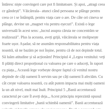
întăresc niște convingeri care pot fi limitatoare. Și apoi, „atragi ceea
ce gândești”. Văicăreala– atunci când persoana se plânge pentru
ceea ce i se întâmplă, pentru viața care o are. De câte ori cineva se
plânge, devine un „magnet viu pentru eșecuri”. Există o lege
universală în acest sens: „lucrul asupra căruia ne concentrăm se
realizează”. Plus la aceasta, aveți grijă, văicăreala se molipsește
foarte ușor. Așadar, să ne asumăm responsabilitatea pentru viața
noastră, să ne bazăm pe noi înșine, pentru că de noi depinde totul.
Să luăm atitudine și să acționăm! Principiul 4 „Legea venitului: veți
fi plătiți direct proporțional cu valoarea pe care o aduceți, în raport
cu piața.„ Această lege vorbește despre faptul că venitul nostru
depinde de câți oameni îi servim sau pe câți oameni îi afectăm. Cu
cât crește valoarea noastră, cu atât putem impacta mai mulți oameni
la un alt nivel, mult mai înalt. Principiul 5 „Banii accentuează
caracterul pe care îl aveți deja.„ Acest principiu reprezintă opusul
convingerii limitative „banii schimbă oamenii”. Banii accentuează