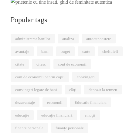
Popular tags
administrarea banilor
analiza
autocunoastere
avantaje
bani
buget
carte
cheltuieli
citate
citesc
cont de economii
cont de economii pentru copii
convingeri
convingeri legate de bani
cărți
depozit la termen
dezavantaje
economii
Educatie financiara
educație
educație financiară
emoții
finante personale
finanțe personale