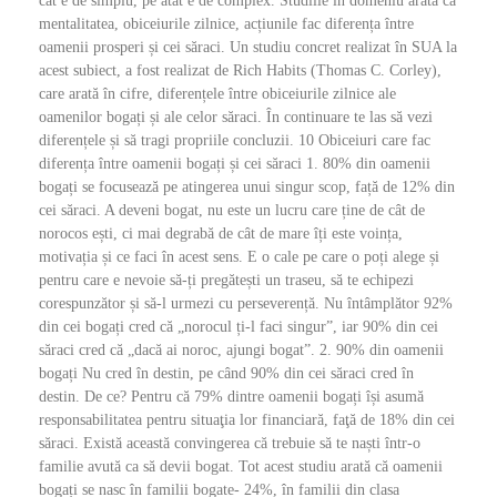
cât e de simplu, pe atât e de complex. Studiile în domeniu arată că
mentalitatea, obiceiurile zilnice, acțiunile fac diferența între
oamenii prosperi și cei săraci. Un studiu concret realizat în SUA la
acest subiect, a fost realizat de Rich Habits (Thomas C. Corley),
care arată în cifre, diferențele între obiceiurile zilnice ale
oamenilor bogați și ale celor săraci. În continuare te las să vezi
diferențele și să tragi propriile concluzii. 10 Obiceiuri care fac
diferența între oamenii bogați și cei săraci 1. 80% din oamenii
bogați se focusează pe atingerea unui singur scop, față de 12% din
cei săraci. A deveni bogat, nu este un lucru care ține de cât de
norocos ești, ci mai degrabă de cât de mare îți este voința,
motivația și ce faci în acest sens. E o cale pe care o poți alege și
pentru care e nevoie să-ți pregătești un traseu, să te echipezi
corespunzător și să-l urmezi cu perseverență. Nu întâmplător 92%
din cei bogați cred că „norocul ți-l faci singur”, iar 90% din cei
săraci cred că „dacă ai noroc, ajungi bogat”. 2. 90% din oamenii
bogați Nu cred în destin, pe când 90% din cei săraci cred în
destin. De ce? Pentru că 79% dintre oamenii bogați își asumă
responsabilitatea pentru situaţia lor financiară, faţă de 18% din cei
săraci. Există această convingerea că trebuie să te naști într-o
familie avută ca să devii bogat. Tot acest studiu arată că oamenii
bogați se nasc în familii bogate- 24%, în familii din clasa