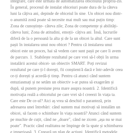
integrare, care este urmată de automatizarea obiceiului propriu-zis.
În general, procesul de instalat obiceiuri poate dura de la câteva
luni la câțiva ani, depinde de obiceiul în sine. Un obicei nou dintr-
o anumită zonă poate să necesite mai mult sau mai puțin timp:
Zona de cunoștințe- câteva zile; Zona de competențe și abilități-
câteva luni; Zona de atitudini, emoții- câțiva ani. Însă, lucrurile
diferă de la o persoană la alta și de la un obicei la altul. Care sunt
pașii în instalarea unui nou obicei ? Pentru că instalarea unui
obicei este un proces, hai să vedem care sunt pașii pe care îi avem
de parcurs. 1. Stabilește rezultatul pe care vrei să-l obții în urma
instalării acestui obicei- un obiectiv SMART. Poți revizui
rezultatul pe care ți-l dorești, fii conștient/ă dacă e într-adevăr ceea
ce-ți dorești și acordă-ți timp. Pentru că atunci când suntem
entuziasmați și ne setăm un obiectiv s-ar putea să exagerăm și
după, să punem presiune prea mare asupra noastră. 2. Identifică
motivația reală a obiceiului pe care vrei să-l creeezi în viața ta.
Care este De ce-ul? Aici aș vrea să deschid o paranteză, prin
adresarea unei întrebări: când suntem mai motivați să instalăm un
obicei, să facem o schimbare în viața noastră? Atunci când suntem
pe muchie de cuțit, când ne „doare”, când ne zicem „așa nu se mai
poate”. Practic când realitatea ne împinge de la spate și schimbarea
e imperioasă. 3. Creează un plan de acțiuni. Identifică metodele,