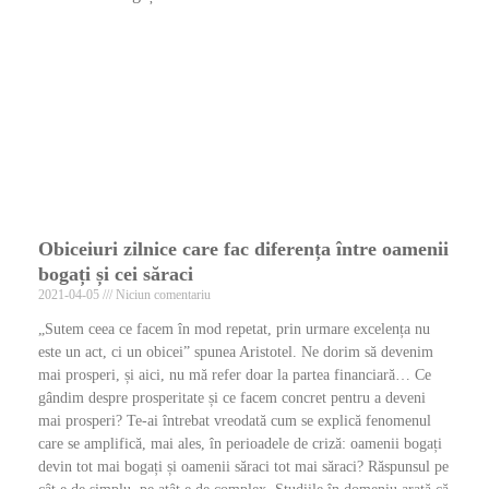
Obiceiuri zilnice care fac diferența între oamenii
bogați și cei săraci
2021-04-05
Niciun comentariu
„Sutem ceea ce facem în mod repetat, prin urmare excelența nu
este un act, ci un obicei” spunea Aristotel. Ne dorim să devenim
mai prosperi, și aici, nu mă refer doar la partea financiară… Ce
gândim despre prosperitate și ce facem concret pentru a deveni
mai prosperi? Te-ai întrebat vreodată cum se explică fenomenul
care se amplifică, mai ales, în perioadele de criză: oamenii bogați
devin tot mai bogați și oamenii săraci tot mai săraci? Răspunsul pe