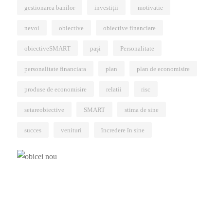
gestionarea banilor
investiții
motivatie
nevoi
obiective
obiective financiare
obiectiveSMART
pași
Personalitate
personalitate financiara
plan
plan de economisire
produse de economisire
relatii
risc
setareobiective
SMART
stima de sine
succes
venituri
încredere în sine