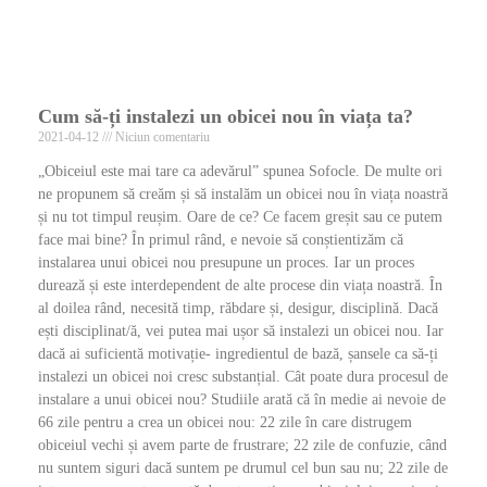
Cum să-ți instalezi un obicei nou în viața ta?
2021-04-12
Niciun comentariu
„Obiceiul este mai tare ca adevărul” spunea Sofocle. De multe ori
ne propunem să creăm și să instalăm un obicei nou în viața noastră
și nu tot timpul reușim. Oare de ce? Ce facem greșit sau ce putem
face mai bine? În primul rând, e nevoie să conștientizăm că
instalarea unui obicei nou presupune un proces. Iar un proces
durează și este interdependent de alte procese din viața noastră. În
al doilea rând, necesită timp, răbdare și, desigur, disciplină. Dacă
ești disciplinat/ă, vei putea mai ușor să instalezi un obicei nou. Iar
dacă ai suficientă motivație- ingredientul de bază, șansele ca să-ți
instalezi un obicei noi cresc substanțial. Cât poate dura procesul de
instalare a unui obicei nou? Studiile arată că în medie ai nevoie de
66 zile pentru a crea un obicei nou: 22 zile în care distrugem
obiceiul vechi și avem parte de frustrare; 22 zile de confuzie, când
nu suntem siguri dacă suntem pe drumul cel bun sau nu; 22 zile de