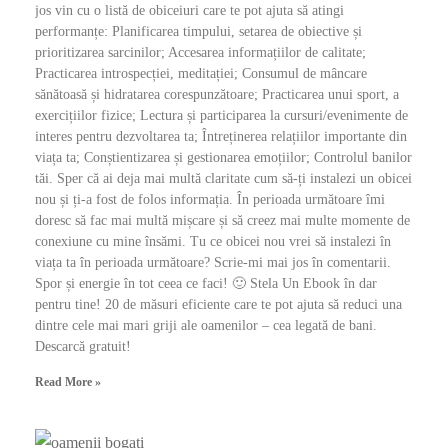
jos vin cu o listă de obiceiuri care te pot ajuta să atingi
performanțe: Planificarea timpului, setarea de obiective și
prioritizarea sarcinilor; Accesarea informațiilor de calitate;
Practicarea introspecției, meditației; Consumul de mâncare
sănătoasă și hidratarea corespunzătoare; Practicarea unui sport, a
exercițiilor fizice; Lectura și participarea la cursuri/evenimente de
interes pentru dezvoltarea ta; Întreținerea relațiilor importante din
viața ta; Conștientizarea și gestionarea emoțiilor; Controlul banilor
tăi. Sper că ai deja mai multă claritate cum să-ți instalezi un obicei
nou și ți-a fost de folos informația. În perioada următoare îmi
doresc să fac mai multă mișcare și să creez mai multe momente de
conexiune cu mine însămi. Tu ce obicei nou vrei să instalezi în
viața ta în perioada următoare? Scrie-mi mai jos în comentarii.
Spor și energie în tot ceea ce faci! 🙂 Stela Un Ebook în dar
pentru tine! 20 de măsuri eficiente care te pot ajuta să reduci una
dintre cele mai mari griji ale oamenilor – cea legată de bani.
Descarcă gratuit!
Read More »