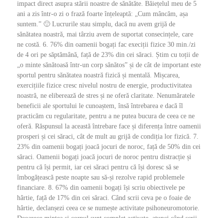
impact direct asupra stării noastre de sănătăte. Băiețelul meu de 5
ani a zis într-o zi o frază foarte înțeleaptă: „Cum mâncăm, așa
suntem.” 🙂 Lucrurile stau simplu, dacă nu avem grijă de
sănătatea noastră, mai târziu avem de suportat consecințele, care
ne costă. 6. 76% din oamenii bogați fac execiții fizice 30 min./zi
de 4 ori pe săptămână, față de 23% din cei săraci. Știm cu toții de
„o minte sănătoasă într-un corp sănătos” și de cât de important este
sportul pentru sănătatea noastră fizică și mentală. Mișcarea,
exercițiile fizice cresc nivelul nostru de energie, productivitatea
noastră, ne eliberează de stres și ne oferă claritate. Nenumăratele
beneficii ale sportului le cunoaștem, însă întrebarea e dacă îl
practicăm cu regularitate, pentru a ne putea bucura de ceea ce ne
oferă. Răspunsul la această întrebare face și diferența între oamenii
prosperi și cei săraci, cât de mult au grijă de condiția lor fizică. 7.
23% din oamenii bogați joacă jocuri de noroc, față de 50% din cei
săraci. Oamenii bogați joacă jocuri de noroc pentru distracție și
pentru că își permit, iar cei săraci pentru că își doresc să se
îmbogățească peste noapte sau să-și rezolve rapid problemele
financiare. 8. 67% din oamenii bogați își scriu obiectivele pe
hârtie, față de 17% din cei săraci. Când scrii ceva pe o foaie de
hârtie, declanșezi ceea ce se numește activitate psihoneuromotorie.