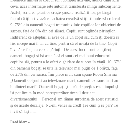
Deoarece mintea și corpul sunt complet activate, atunci când scrii
ceva, acea informație este automat transferată minții subconștiente.
Astfel, scrierea țelurilor crește șansele realizării lor, pe lângă
faptul că îți activează capacitatea creativă și îți stimulează creierul.
9. 75% din oamenii bogați transmit zilnic copiilor lor obiceiuri de
succes, față de 6% din cei săraci. Copiii sunt oglinda părinților.
Indiferent ce așteptări ai avea de la un copil sau cum îți dorești să
fie, începe mai întâi cu tine, pentru că el învață de la tine. Copii
învață ce fac, nu ce zic părinții. De acest lucru sunt conștienți
oamenii bogați și își asumă că ei sunt cei mai buni educatori ai
copiilor săi, pentru a le oferi o ghidare de succes în viață. 10. 67%
din oamenii bogați se uită la televizor mai puţin de 1 oră/zi, faţă
de 23% din cei săraci. Îmi place mult cum spune Robin Sharma
„Oamenii obișnuiți au televizoare mari, oamenii extraordinari au
biblioteci mari“. Oamenii bogați știu cât de prețios este timpul și
își pot limita în mod corespunzător timpul destinat
divertismentului. Personal am rămas surprinsă de acest statistici
și de aceste decalaje. Nu-mi venea să cred! Ție cum ți se par? Te
invit să lași mai
Read More »