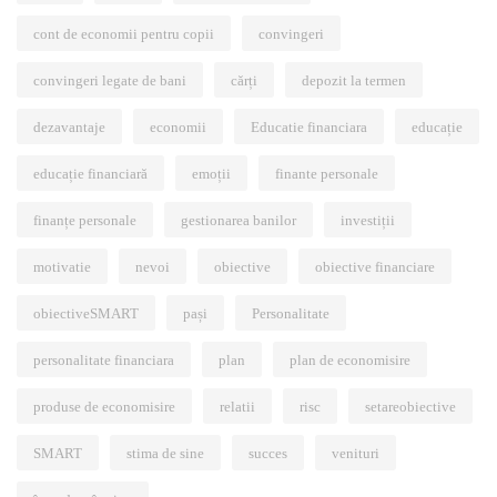
cont de economii pentru copii
convingeri
convingeri legate de bani
cărți
depozit la termen
dezavantaje
economii
Educatie financiara
educație
educație financiară
emoții
finante personale
finanțe personale
gestionarea banilor
investiții
motivatie
nevoi
obiective
obiective financiare
obiectiveSMART
pași
Personalitate
personalitate financiara
plan
plan de economisire
produse de economisire
relatii
risc
setareobiective
SMART
stima de sine
succes
venituri