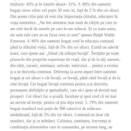
mijlocie- 45% și în familii sărace- 31%. 3. 88% din oamenii
bogați citesc zilnic cel puțin 30 min./zi, față de 2 % din cei săraci.
Din aceste cifre poți să vezi clar importanța cititului, educației în
viața oamenilor. „Nu îmi amintesc mai mult de cărțile pe care le-
am citit decât de mesele pe care le-am mâncat. Și cu toate astea,
ele sunt cele care m-au facut ceea ce sunt” spunea Ralph Waldo
Emerson. 4. 86% din oamenii bogați cred în educația continuă
până la sfârșitul vieții, față de 5% din cei săraci. Există un adevăr
mare, care spune așa: „Omul cât trăiește învață”. Învățăm pe toate
planurile din propriile experiențe de viață, dar și de la alți oameni,
din cărți, cursuri, seminare, articole, interviuri… pentru a evolua
și a ne dezvolta continuu. Diferența la acest aspect între oamenii
bogați și cei săraci e cât învață, ce învață, până când învață și de la
cine învață. Cei bogați învață continuu pentru a-și dezvolta
permanent abilitățile și aptitudinile, care să-i ajute să devină mai
prosperi. Cei săraci fac o școală, facultate și apoi cred că nu mai
au nevoie să învețe, pentru că știu deja totul. 5. 70% din oamenii
bogați manâncă mai puțin de 300 calorii/zi de mâncare
nesănătoasă, față de 3% din cei săraci. Contează nu doar cât
manânci, dar și ce mănânci. Calitatea, cantitatea, frecvența și
combinația alimentelor care le consumăm, pe termen lung, au