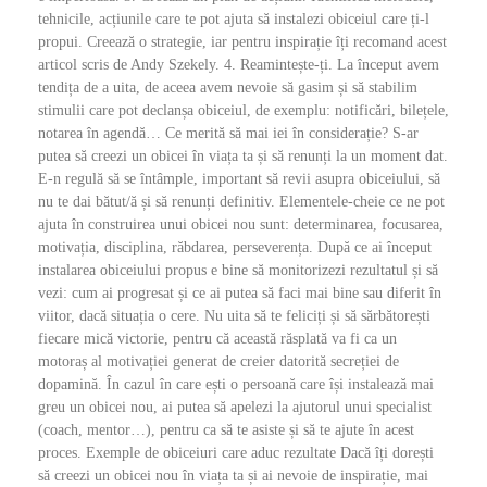
tehnicile, acțiunile care te pot ajuta să instalezi obiceiul care ți-l
propui. Creează o strategie, iar pentru inspirație îți recomand acest
articol scris de Andy Szekely. 4. Reamintește-ți. La început avem
tendița de a uita, de aceea avem nevoie să gasim și să stabilim
stimulii care pot declanșa obiceiul, de exemplu: notificări, bilețele,
notarea în agendă… Ce merită să mai iei în considerație? S-ar
putea să creezi un obicei în viața ta și să renunți la un moment dat.
E-n regulă să se întâmple, important să revii asupra obiceiului, să
nu te dai bătut/ă și să renunți definitiv. Elementele-cheie ce ne pot
ajuta în construirea unui obicei nou sunt: determinarea, focusarea,
motivația, disciplina, răbdarea, perseverența. După ce ai început
instalarea obiceiului propus e bine să monitorizezi rezultatul și să
vezi: cum ai progresat și ce ai putea să faci mai bine sau diferit în
viitor, dacă situația o cere. Nu uita să te feliciți și să sărbătorești
fiecare mică victorie, pentru că această răsplată va fi ca un
motoraș al motivației generat de creier datorită secreției de
dopamină. În cazul în care ești o persoană care își instalează mai
greu un obicei nou, ai putea să apelezi la ajutorul unui specialist
(coach, mentor…), pentru ca să te asiste și să te ajute în acest
proces. Exemple de obiceiuri care aduc rezultate Dacă îți dorești
să creezi un obicei nou în viața ta și ai nevoie de inspirație, mai