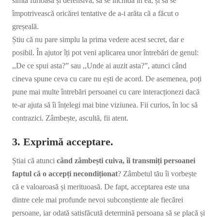
simtă furioasă și defensivă, să se închidă în ea, și să se
împotrivească oricărei tentative de a-i arăta că a făcut o
greșeală.
Știu că nu pare simplu la prima vedere acest secret, dar e
posibil. În ajutor îți pot veni aplicarea unor întrebări de genul:
,,De ce spui asta?” sau ,,Unde ai auzit asta?”, atunci când
cineva spune ceva cu care nu ești de acord. De asemenea, poți
pune mai multe întrebări persoanei cu care interacționezi dacă
te-ar ajuta să îi înțelegi mai bine viziunea. Fii curios, în loc să
contrazici. Zâmbește, ascultă, fii atent.
3. Exprimă acceptare.
Știai că atunci
când zâmbești cuiva, îi transmiți persoanei
faptul că o accepți necondiționat
? Zâmbetul tău îi vorbește
că e valoaroasă și merituoasă. De fapt, acceptarea este una
dintre cele mai profunde nevoi subconștiente ale fiecărei
persoane, iar odată satisfăcută determină persoana să se placă și