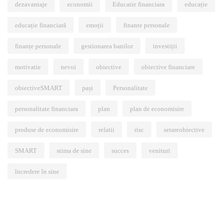
dezavantaje
economii
Educatie financiara
educație
educație financiară
emoții
finante personale
finanțe personale
gestionarea banilor
investiții
motivatie
nevoi
obiective
obiective financiare
obiectiveSMART
pași
Personalitate
personalitate financiara
plan
plan de economisire
produse de economisire
relatii
risc
setareobiective
SMART
stima de sine
succes
venituri
încredere în sine