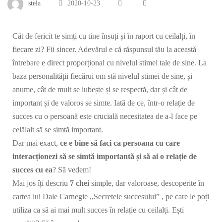
stela
2020-10-23
Cât de fericit te simți cu tine însuți și în raport cu ceilalți, în
fiecare zi? Fii sincer. Adevărul e că răspunsul tău la această
întrebare e direct proporțional cu nivelul stimei tale de sine. La
baza personalității fiecărui om stă nivelul stimei de sine, și
anume, cât de mult se iubește și se respectă, dar și cât de
important și de valoros se simte. Iată de ce, într-o relație de
succes cu o persoană este crucială necesitatea de a-l face pe
celălalt să se simtă important.
Dar mai exact,
ce e bine să faci ca persoana cu care
interacționezi să se simtă importantă și să ai o relație de
succes cu ea
? Să vedem!
Mai jos îți descriu
7 chei
simple, dar valoroase, descoperite în
cartea lui Dale Carnegie
,,Secretele succesului”
, pe care le poți
utiliza ca să ai mai mult succes în relație cu ceilalți. Ești