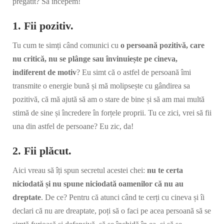
pregătit? Să începem!
1. Fii pozitiv.
Tu cum te simți când comunici cu
o persoană pozitivă, care
nu critică, nu se plânge sau învinuiește pe cineva,
indiferent de motiv
? Eu simt că o astfel de persoană îmi
transmite o energie bună și mă molipsește cu gândirea sa
pozitivă, că mă ajută să am o stare de bine și să am mai multă
stimă de sine și încredere în forțele proprii. Tu ce zici, vrei să fii
una din astfel de persoane? Eu zic, da!
2. Fii plăcut.
Aici vreau să îți spun secretul acestei chei:
nu te certa
niciodată și nu spune niciodată oamenilor că nu au
dreptate
. De ce? Pentru că atunci când te cerți cu cineva și îi
declari că nu are dreaptate, poți să o faci pe acea persoană să se