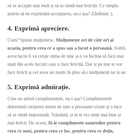
să se accepte mai mult și să se simtă mai fericită. Ce simplu
putem să ne exprimăm acceptarea, nu-i așa? Zâmbind :).
4. Exprimă apreciere.
Cum? Spune mulțumesc.
Mulțumește ori de câte ori ai
ocazia, pentru ceea ce a spus sau a facut o persoană.
Astfel,
acest lucru îi va crește stima de sine și o va înclina să facă mai
mult din acele lucruri care o face fericită. Dar și pe tine te vor
face fericit și vei avea un motiv în plus să-i mulțumești iar și iar.
5. Exprimă admirație.
Cine nu adoră complimentele, nu-i așa? Complimentele
determină creșterea stimei de sine a persoanei vizate și o face
să se simtă importantă. Totodată, și tu te vei simți mai bine și
mai fericit. De aceea,
fă-le complimente oamenilor pentru
ceea ce sunt, pentru ceea ce fac, pentru ceea ce dețin,