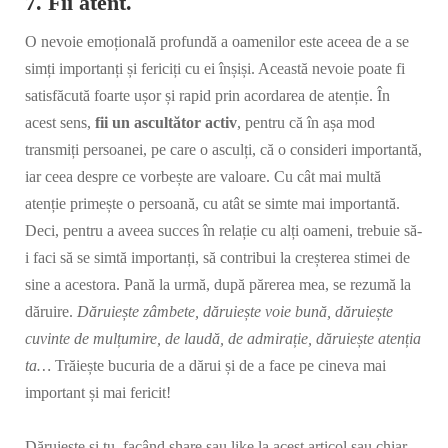
7. Fii atent.
O nevoie emoțională profundă a oamenilor este aceea de a se
simți importanți și fericiți cu ei înșiși. Această nevoie poate fi
satisfăcută foarte ușor și rapid prin acordarea de atenție. În
acest sens,
fii un ascultător activ
, pentru că în așa mod
transmiți persoanei, pe care o asculți, că o consideri importantă,
iar ceea despre ce vorbește are valoare. Cu cât mai multă
atenție primește o persoană, cu atât se simte mai importantă.
Deci, pentru a aveea succes în relație cu alți oameni, trebuie să-
i faci să se simtă importanți, să contribui la creșterea stimei de
sine a acestora. Pană la urmă, după părerea mea, se rezumă la
dăruire.
Dăruiește zâmbete, dăruiește voie bună, dăruiește
cuvinte de mulțumire, de laudă, de admirație, dăruiește atenția
ta…
Trăiește bucuria de a dărui și de a face pe cineva mai
important și mai fericit!
Dăruiește și tu, facând share sau like la acest articol sau chiar