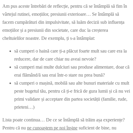
Am pus aceste întrebări de reflecție, pentru că se întâmplă să fim în
vârtejul rutinei, emoțiilor, presiunii exterioare… Se întâmplă să
facem cumpărături din impulsivitate, să luăm decizii sub influența
emoțiilor și a presiunii din societate, care duc la creșterea
cheltuielilor noastre. De exemplu, ți s-a întâmplat:
să cumperi o haină care ți-a plăcut foarte mult sau care era la
reducere, dar de care chiar nu aveai nevoie?
să cumperi mai multe dulciuri sau produse alimentare, doar că
erai flămând/ă sau erai într-o stare nu prea bună?
să cumperi o mașină, mobilă sau alte bunuri materiale cu mult
peste bugetul tău, pentru că ți-e frică de gura lumii și că nu vei
primi validare și acceptare din partea societății (familie, rude,
prieteni…)
Lista poate continua… De ce se întâmplă să trăim așa experiențe?
Pentru că nu
ne cunoaștem pe noi înșine
suficient de bine, nu