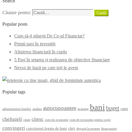
Search
Căutare pentru:
Caută
Popular posts
Cum să-ți găsești De Ce-ul Financiar?
Primii pași în investiții
Alinierea financiară în cuplu
5 Pași în setarea și realizarea de obiective financiare
Nevoi de bază pe care toți le avem
Popular tags
bani
buget
autocunoastere
carte
administrarea banilor
analiza
avantaje
cheltuieli
citesc
citate
cont de economii
cont de economii pentru copii
convingeri
convingeri legate de bani
cărți
depozit la termen
dezavantaje