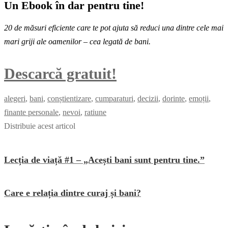
Un Ebook în dar pentru tine!
20 de măsuri eficiente care te pot ajuta să reduci una dintre cele mai
mari griji ale oamenilor – cea legată de bani.
Descarcă gratuit!
alegeri
,
bani
,
conștientizare
,
cumparaturi
,
decizii
,
dorinte
,
emoții
,
finante personale
,
nevoi
,
ratiune
Distribuie acest articol
Lecția de viață #1 – „Acești bani sunt pentru tine.”
Care e relația dintre curaj și bani?