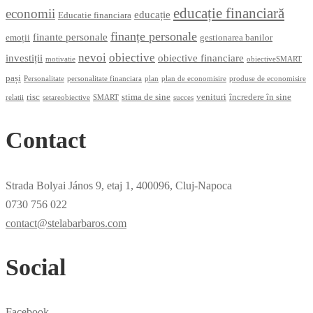
educație financiară
economii
educație
Educatie financiara
finanțe personale
finante personale
emoții
gestionarea banilor
nevoi
obiective
investiții
obiective financiare
motivatie
obiectiveSMART
pași
Personalitate
personalitate financiara
plan
plan de economisire
produse de economisire
risc
stima de sine
venituri
încredere în sine
relatii
setareobiective
SMART
succes
Contact
Strada Bolyai János 9, etaj 1, 400096, Cluj-Napoca
0730 756 022
contact@stelabarbaros.com
Social
Facebook