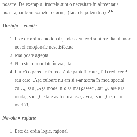
noastre. De exemplu, fructele sunt o necesitate în alimentația
noastră, iar bomboanele o dorință (fără ele putem trăi). 🙂
Dorința
=
emoție
Este de ordin emoțional și adesea/uneori sunt rezultatul unor
nevoi emoționale nesatisfăcute
Mai poate aștepta
Nu este o prioritate în viața ta
E încă o pereche frumoasă de pantofi, care ,,E la reducere!,,
sau care ,,Așa culoare nu am și s-ar asorta în mod special
cu…,, sau ,,Așa model n-o să mai găsesc,, sau ,,Care e la
modă,, sau ,,Ce tare aș fi dacă le-aș avea,, sau ,,Ce, eu nu
merit?!,,…
Nevoia = rațiune
Este de ordin logic, rațional