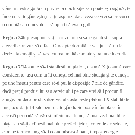
Când nu ești sigur/ă cu privire la o achiziție sau poate ești sigur/ă, te
îndemn să te gândești și să-ți răspunzi dacă ceea ce vrei să procuri e
o dorință sau o nevoie și să aplici căteva reguli.
Regula 24h
presupune să-ți acorzi timp și să te gândești asupra
alegerii care vrei să o faci. O noapte dormită te va ajuta să nu iei
decizii la emoții și să vezi cu mai multă claritate și rațiune lucrurile.
Regula 7/14
spune să-ți stabilești un plafon, o sumă X (o sumă care
consideri tu, așa cum tu îți cunoști cel mai bine situația și te cunoști
pe tine însuți) pentru care să-ți pui la dispoziție 7 zile de gândire,
dacă prețul produsului sau serviciului pe care vrei să-l procuri îl
atinge. Iar dacă produsul/serviciul costă peste plafonul X stabilit de
tine, acordă-ți 14 zile pentru a te gândi. Se poate întâmpla ca în
această perioadă să găsești oferte mai bune, să analizezi mai bine
piața sau să-ți definești mai bine preferințele și criteriile de selecție,
care pe termen lung să-ți economisească bani, timp și energie.