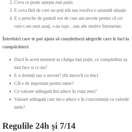
Ceva ce poate aștepta mai puțin
E ceva fără de care nu poți trăi sau rezolva o anumită situație
E o pereche de pantofi noi de care am nevoie pentru că cei
care-i am sunt uzați, s-au rupt…sau alte motive întemeiate.
Întrebări care te pot ajuta să conștietizezi alegerile care le faci la
cumpărături:
Dacă în acest moment aș câștiga mai puțin, ce cumpărături aș
mai face și ce nu?
E o dorință sau o nevoie? (fii sincer/ă cu tine)
Cât e de important pentru mine?
Ce valoare adăugată îmi aduce în viața mea?
Valoare adăugată care mi-o aduce e în concordanță cu valorile
mele?
Regulile 24h și 7/14